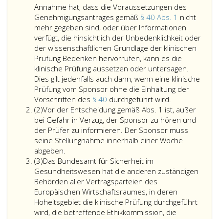
Annahme hat, dass die Voraussetzungen des
Genehmigungsantrages gemäß
§ 40 Abs. 1
nicht
mehr gegeben sind, oder über Informationen
verfügt, die hinsichtlich der Unbedenklichkeit oder
der wissenschaftlichen Grundlage der klinischen
Prüfung Bedenken hervorrufen, kann es die
klinische Prüfung aussetzen oder untersagen.
Dies gilt jedenfalls auch dann, wenn eine klinische
Prüfung vom Sponsor ohne die Einhaltung der
Sofern
Vorschriften des
§ 40
durchgeführt wird.
Absatz
das
(2)
Vor der Entscheidung gemäß Abs. 1 ist, außer
2
Bundesamt
bei Gefahr in Verzug, der Sponsor zu hören und
für
der Prüfer zu informieren. Der Sponsor muss
Sicherheit
seine Stellungnahme innerhalb einer Woche
Vor
im
abgeben.
Absatz
der
Gesundheits
(3)
Das Bundesamt für Sicherheit im
3
Entscheidung
objektive
Gesundheitswesen hat die anderen zuständigen
gemäß
Gründe
Behörden aller Vertragsparteien des
Absatz
zu
Europäischen Wirtschaftsraumes, in deren
eins,
der
Hoheitsgebiet die klinische Prüfung durchgeführt
ist,
Annahme
wird, die betreffende Ethikkommission, die