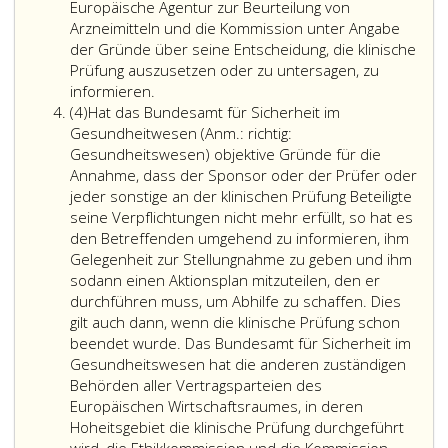
außer
hat,
Europäische Agentur zur Beurteilung von
bei
dass
Arzneimitteln und die Kommission unter Angabe
Gefahr
die
der Gründe über seine Entscheidung, die klinische
in
Voraussetzun
Prüfung auszusetzen oder zu untersagen, zu
Verzug,
des
informieren.
Absatz
der
Genehmigungs
(4)
Hat das Bundesamt für Sicherheit im
4
Sponsor
gemäß
Gesundheitwesen
(Anm.: richtig:
zu
Paragraph
Gesundheitswesen)
objektive Gründe für die
hören
40,
Annahme, dass der Sponsor oder der Prüfer oder
und
Absatz
jeder sonstige an der klinischen Prüfung Beteiligte
der
eins,
seine Verpflichtungen nicht mehr erfüllt, so hat es
Prüfer
nicht
den Betreffenden umgehend zu informieren, ihm
zu
mehr
Gelegenheit zur Stellungnahme zu geben und ihm
informieren.
gegeben
sodann einen Aktionsplan mitzuteilen, den er
Der
sind,
durchführen muss, um Abhilfe zu schaffen. Dies
Sponsor
oder
gilt auch dann, wenn die klinische Prüfung schon
muss
über
beendet wurde. Das Bundesamt für Sicherheit im
seine
Informationen
Gesundheitswesen hat die anderen zuständigen
Stellungnahme
verfügt,
Behörden aller Vertragsparteien des
innerhalb
die
Europäischen Wirtschaftsraumes, in deren
einer
hinsichtlich
Hoheitsgebiet die klinische Prüfung durchgeführt
Woche
der