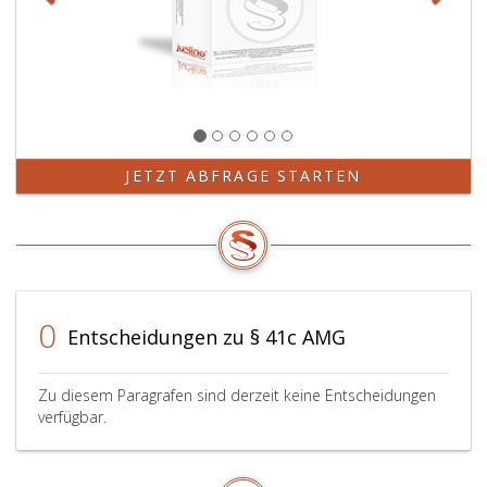
informieren,
ihm
Gelegenheit
zur
Stellungnahme
zu
geben
und
JETZT ABFRAGE STARTEN
ihm
sodann
einen
Aktionsplan
mitzuteilen,
den
0
er
Entscheidungen zu § 41c AMG
durchführen
muss,
um
Zu diesem Paragrafen sind derzeit keine Entscheidungen
verfügbar.
Abhilfe
zu
schaffen.
Dies