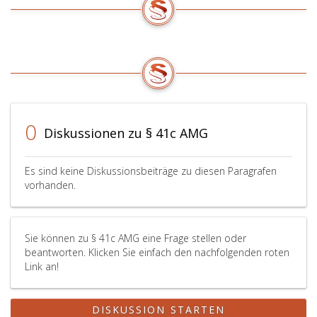
gilt
auch
dann,
wenn
die
klinische
Prüfung
schon
0
Diskussionen zu § 41c AMG
beendet
wurde.
Das
Es sind keine Diskussionsbeiträge zu diesen Paragrafen
Bundesamt
vorhanden.
für
Sicherheit
im
Gesundheitswesen
Sie können zu § 41c AMG eine Frage stellen oder
hat
beantworten. Klicken Sie einfach den nachfolgenden roten
Link an!
die
anderen
zuständigen
DISKUSSION STARTEN
Behörden