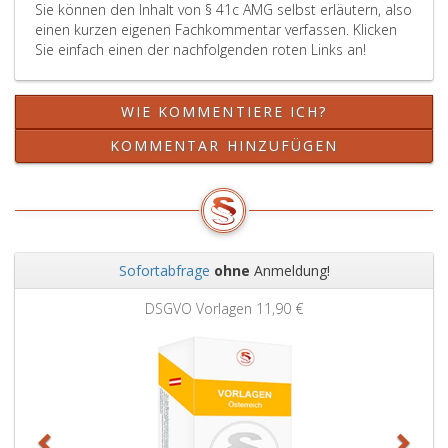
Sie können den Inhalt von § 41c AMG selbst erläutern, also
Prüfer
auch
einen kurzen eigenen Fachkommentar verfassen. Klicken
oder
dann,
Sie einfach einen der nachfolgenden roten Links an!
jeder
wenn
sonstige
eine
an
klinische
WIE KOMMENTIERE ICH?
der
Prüfung
klinischen
vom
KOMMENTAR HINZUFÜGEN
Prüfung
Sponsor
Beteiligte
ohne
seine
die
Verpflichtungen
Einhaltung
nicht
der
mehr
Vorschriften
Sofortabfrage
ohne
Anmeldung!
erfüllt,
des
Zurück
Weit
so
Paragraph
DSGVO Vorlagen
11,90 €
hat
40,
es
durchgeführt
den
wird.
Betreffenden
umgehend
zu