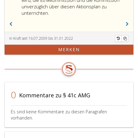
wird, die Ethikkommission und die Kommission
abgeben.
Unbedenklichk
unverzüglich über diesen Aktionsplan zu
Hat
oder
unterrichten.
das
der
Bundesamt
wissenschaftl
für
Grundlage
Sicherheit
der
In Kraft seit 16.07.2009 bis 31.01.2022
im
klinischen
MERKEN
Gesundheitwesen
Prüfung
Anmerkung,
Bedenken
richtig:
hervorrufen,
Gesundheitswesen)
kann
objektive
es
Gründe
die
für
klinische
0
Kommentare zu § 41c AMG
die
Prüfung
Annahme,
aussetzen
dass
oder
Es sind keine Kommentare zu diesen Paragrafen
der
untersagen.
vorhanden.
Sponsor
Dies
oder
gilt
der
jedenfalls