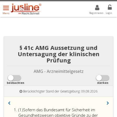
Menü
DROPDOWN: GEWÄHLTER WERT IST ALLE
ALLE
öffnen/schließen
Registrieren
Login
Menü
§ 41c AMG Aussetzung und
Untersagung der klinischen
Prüfung
AMG - Arzneimittelgesetz
beobachten
merken
Berücksichtigter Stand der Gesetzgebung: 09.08.2026
Absatz
(1)
Sofern das Bundesamt für Sicherheit im
eins
Gesundheitswesen objektive Gründe zu der