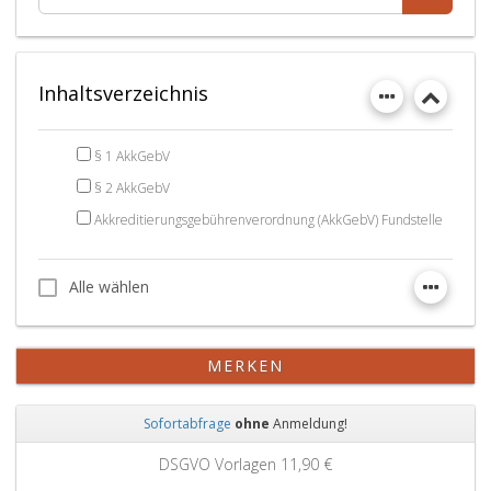
Inhaltsverzeichnis
§ 1 AkkGebV
§ 2 AkkGebV
Akkreditierungsgebührenverordnung (AkkGebV) Fundstelle
Alle wählen
Alle wählen
MERKEN
Sofortabfrage
ohne
Anmeldung!
Zurück
Weit
DSGVO Vorlagen
11,90 €