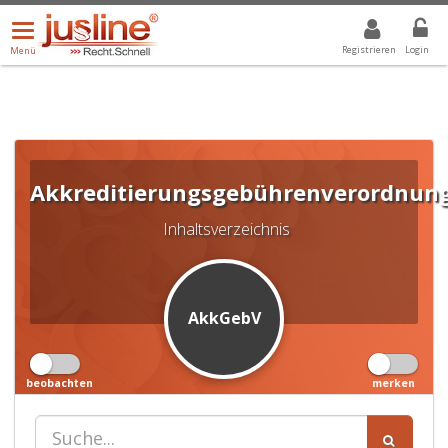
Menü
DROPDOWN: GEWÄHLTER WERT IST ALLE
ALLE
öffnen/schließen
Registrieren
Login
Menü
Akkreditierungsgebührenverordnun
Inhaltsverzeichnis
AkkGebV
beobachten
merken