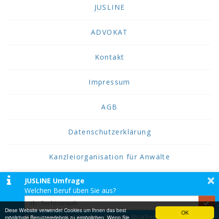
JUSLINE
ADVOKAT
Kontakt
Impressum
AGB
Datenschutzerklärung
Kanzleiorganisation für Anwälte
×
JUSLINE Umfrage
2026 JUSLINE
Welchen Beruf üben Sie aus?
JUSLINE® ist eine Marke der ADVOKAT
Unternehmensberatung Greiter & Greiter GmbH.
Diese Website verwendet Cookies um Ihnen das best
OK
Beispiele: Selbstständiger Architekt, Mitarbeiter einer
möglichste Benutzererlebnis zu ermöglichen. Wenn Sie