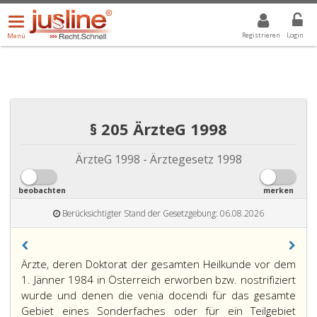
Menü
DROPDOWN: GEWÄHLTER WERT IST ALLE
ALLE
öffnen/schließen
Registrieren
Login
Menü
§ 205 ÄrzteG 1998
ÄrzteG 1998 - Ärztegesetz 1998
beobachten
merken
Berücksichtigter Stand der Gesetzgebung: 06.08.2026
Paragraph
Ärzte, deren Doktorat der gesamten Heilkunde vor dem
205,
1. Jänner 1984 in Österreich erworben bzw. nostrifiziert
wurde und denen die venia docendi für das gesamte
Gebiet eines Sonderfaches oder für ein Teilgebiet