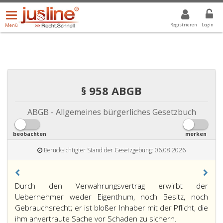
Menü
DROPDOWN: GEWÄHLTER WERT IST ALLE
ALLE
öffnen/schließen
Registrieren
Login
Menü
§ 958 ABGB
ABGB - Allgemeines bürgerliches Gesetzbuch
beobachten
merken
Berücksichtigter Stand der Gesetzgebung: 06.08.2026
Paragraph
Durch den Verwahrungsvertrag erwirbt der
958,
Uebernehmer weder Eigenthum, noch Besitz, noch
Gebrauchsrecht; er ist bloßer Inhaber mit der Pflicht, die
ihm anvertraute Sache vor Schaden zu sichern.