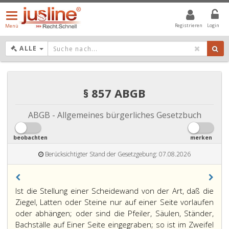
Menü
öffnen/schließen
Registrieren
Login
Menü
DROPDOWN: GEWÄHLTER WERT IST ALLE
ALLE
§ 857 ABGB
ABGB - Allgemeines bürgerliches Gesetzbuch
beobachten
merken
Berücksichtigter Stand der Gesetzgebung: 07.08.2026
Paragraph
Ist die Stellung einer Scheidewand von der Art, daß die
857,
Ziegel, Latten oder Steine nur auf einer Seite vorlaufen
oder abhängen; oder sind die Pfeiler, Säulen, Ständer,
Bachställe auf Einer Seite eingegraben; so ist im Zweifel