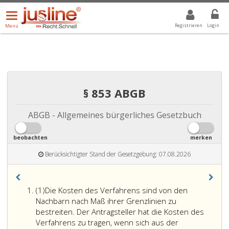
Menü
DROPDOWN: GEWÄHLTER WERT IST ALLE
ALLE
öffnen/schließen
Registrieren
Login
Menü
§ 853 ABGB
ABGB - Allgemeines bürgerliches Gesetzbuch
beobachten
merken
Berücksichtigter Stand der Gesetzgebung: 07.08.2026
Absatz
(1)
Die Kosten des Verfahrens sind von den
eins
Nachbarn nach Maß ihrer Grenzlinien zu
bestreiten. Der Antragsteller hat die Kosten des
Verfahrens zu tragen, wenn sich aus der