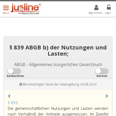
Menü
DROPDOWN: GEWÄHLTER WERT IST ALLE
ALLE
öffnen/schließen
Registrieren
Login
Menü
§ 839 ABGB b) der Nutzungen und
Lasten;
ABGB - Allgemeines bürgerliches Gesetzbuch
beobachten
merken
Berücksichtigter Stand der Gesetzgebung: 06.08.2026
Paragraph
§ 839
.
839,
Die gemeinschaftlichen Nutzungen und Lasten werden
nach Verhältniß der Antheile ausgemessen. Im Zweifel