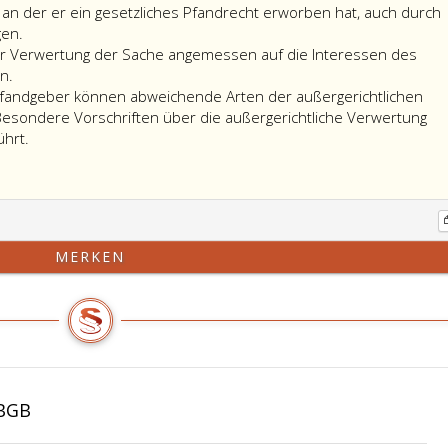
an der er ein gesetzliches Pfandrecht erworben hat, auch durch
Der
gen.
Pfandgläubiger
der Verwertung der Sache angemessen auf die Interessen des
kann
n.
sich
Pfandgeber können abweichende Arten der außergerichtlichen
aus
esondere Vorschriften über die außergerichtliche Verwertung
einer
ührt.
beweglichen
körperlichen
Sache
(Paragraph
460
MERKEN
a,
Absatz
eins,),
die
ihm
verpfändet
worden
ABGB
ist
oder