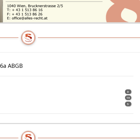
66a ABGB
3
19
5