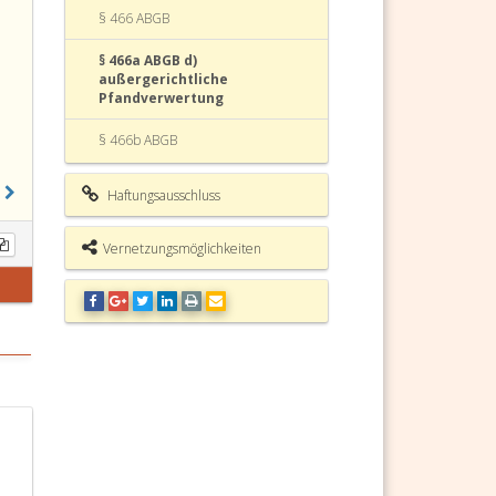
§ 466 ABGB
§ 466a ABGB d)
außergerichtliche
Pfandverwertung
§ 466b ABGB
§ 466c ABGB
Haftungsausschluss
§ 466d ABGB
Vernetzungsmöglichkeiten
§ 466e ABGB
§ 467 ABGB Erlöschung des
Pfandrechtes.
§ 468 ABGB
§ 469 ABGB
§ 469a ABGB
§ 470 ABGB