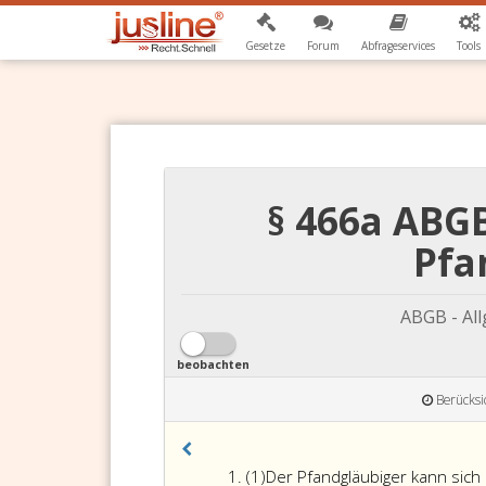
Gesetze
Forum
Abfrageservices
Tools
§ 466a ABGB
Pfa
ABGB - Al
beobachten
Berücksi
Absatz
(1)
Der Pfandgläubiger kann sich