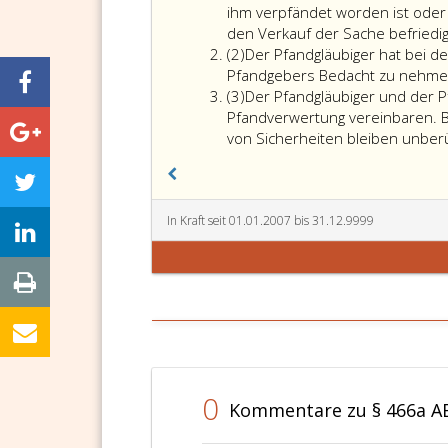
eins
ihm verpfändet worden ist oder 
den Verkauf der Sache befriedi
Absatz
(2)
Der Pfandgläubiger hat bei 
2
Pfandgebers Bedacht zu nehme
Absatz
(3)
Der Pfandgläubiger und der 
3
Pfandverwertung vereinbaren. B
von Sicherheiten bleiben unber
In Kraft seit 01.01.2007 bis 31.12.9999
0
Kommentare zu § 466a 