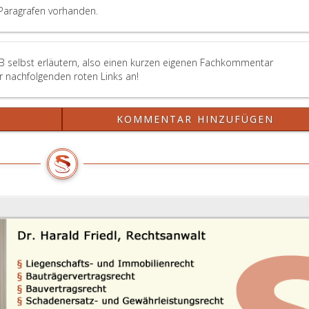
an
Paragrafen vorhanden.
der
er
ein
gesetzliches
B selbst erläutern, also einen kurzen eigenen Fachkommentar
Pfandrecht
er nachfolgenden roten Links an!
erworben
hat,
auch
?
KOMMENTAR HINZUFÜGEN
durch
den
Verkauf
der
Sache
befriedigen.