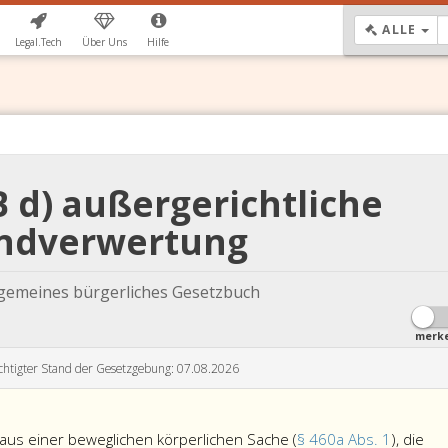
DR
ALLE
Legal.Tech
Über Uns
Hilfe
 d) außergerichtliche
ndverwertung
lgemeines bürgerliches Gesetzbuch
merk
chtigter Stand der Gesetzgebung: 07.08.2026
 aus einer beweglichen körperlichen Sache (
§ 460a Abs. 1
), die