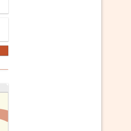
§ 471 ABGB Von dem Retentions-
Rechte.