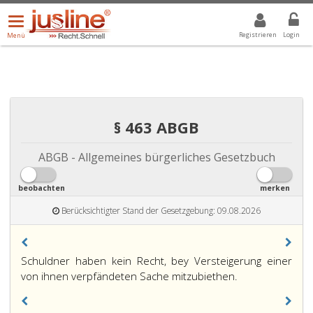
Menü
DROPDOWN: GEWÄHLTER WERT IST ALLE
ALLE
öffnen/schließen
Registrieren
Login
Menü
§ 463 ABGB
ABGB - Allgemeines bürgerliches Gesetzbuch
beobachten
merken
Berücksichtigter Stand der Gesetzgebung: 09.08.2026
Paragraph
Schuldner haben kein Recht, bey Versteigerung einer
463,
von ihnen verpfändeten Sache mitzubiethen.