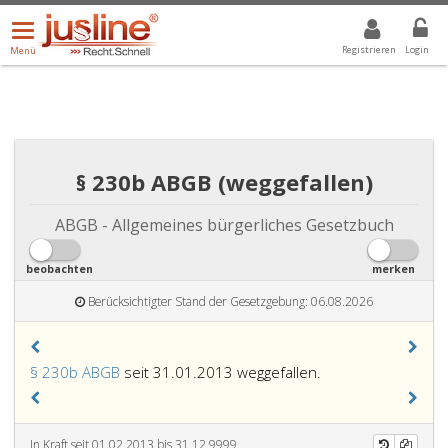
Menü
DROPDOWN: GEWÄHLTER WERT IST ALLE
ALLE
öffnen/schließen
Registrieren
Login
Menü
§ 230b ABGB (weggefallen)
ABGB - Allgemeines bürgerliches Gesetzbuch
beobachten
merken
Berücksichtigter Stand der Gesetzgebung: 06.08.2026
§ 230b ABGB
seit 31.01.2013 weggefallen.
In Kraft seit 01.02.2013 bis 31.12.9999