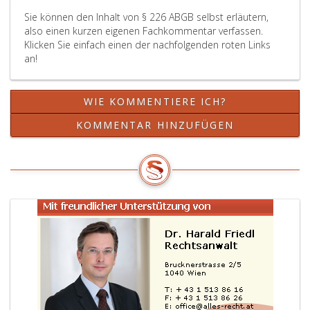
erfordert,
Sie können den Inhalt von § 226 ABGB selbst erläutern,
insbesondere
also einen kurzen eigenen Fachkommentar verfassen.
wenn
Klicken Sie einfach einen der nachfolgenden roten Links
die
an!
mit
der
Obsorge
WIE KOMMENTIERE ICH?
betraute
Person
KOMMENTAR HINZUFÜGEN
ihre
Verpflichtungen
aus
Paragraph
159,
nicht
erfüllt,
einer
der
Umstände
des
Paragraph