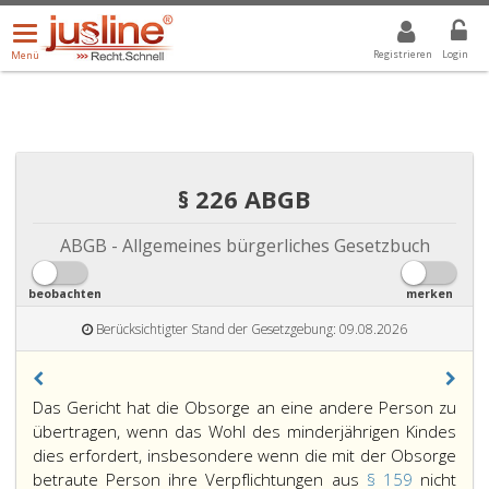
Menü
DROPDOWN: GEWÄHLTER WERT IST ALLE
ALLE
öffnen/schließen
Registrieren
Login
Menü
§ 226 ABGB
ABGB - Allgemeines bürgerliches Gesetzbuch
beobachten
merken
Berücksichtigter Stand der Gesetzgebung: 09.08.2026
Paragraph
Das Gericht hat die Obsorge an eine andere Person zu
226,
übertragen, wenn das Wohl des minderjährigen Kindes
dies erfordert, insbesondere wenn die mit der Obsorge
betraute Person ihre Verpflichtungen aus
§ 159
nicht