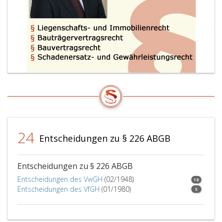
205,
Absatz
2,
eintritt
oder
bekannt
wird
oder
die
Person,
die
bisher
24
Entscheidungen zu § 226 ABGB
mit
der
Obsorge
Entscheidungen zu § 226 ABGB
betraut
Entscheidungen des VwGH
(02/1948)
19
war,
Entscheidungen des VfGH
(01/1980)
5
stirbt.