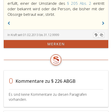
erfüllt, einer der Umstände des
§ 205 Abs. 2
eintritt
oder bekannt wird oder die Person, die bisher mit der
Das
Obsorge betraut war, stirbt.
Gericht
hat
die
In Kraft seit 01.02.2013 bis 31.12.9999
Obsorge
an
MERKEN
eine
andere
Person
zu
übertragen,
wenn
0
das
Kommentare zu § 226 ABGB
Wohl
des
Es sind keine Kommentare zu diesen Paragrafen
minderjährigen
vorhanden.
Kindes
dies