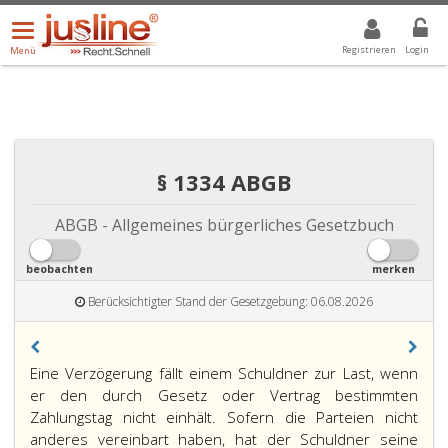
Menü
DROPDOWN: GEWÄHLTER WERT IST ALLE
ALLE
öffnen/schließen
Registrieren
Login
Menü
§ 1334 ABGB
ABGB - Allgemeines bürgerliches Gesetzbuch
beobachten
merken
Berücksichtigter Stand der Gesetzgebung: 06.08.2026
Paragraph
Eine Verzögerung fällt einem Schuldner zur Last, wenn
1334,
er den durch Gesetz oder Vertrag bestimmten
Zahlungstag nicht einhält. Sofern die Parteien nicht
anderes vereinbart haben, hat der Schuldner seine