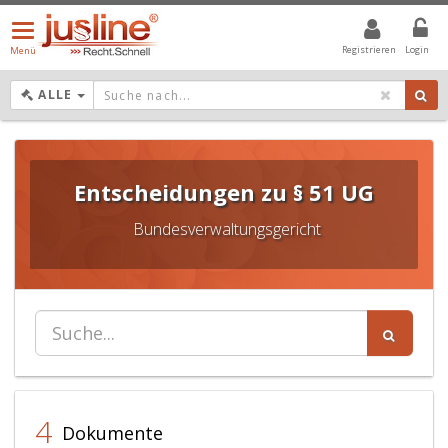
Menü
öffnen/schließen
Registrieren
Login
Menü
DROPDOWN: GEWÄHLTER WERT IST ALLE
ALLE
Entscheidungen zu § 51 UG
Bundesverwaltungsgericht
4
Dokumente