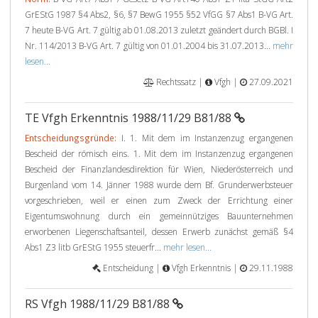
GrEStG 1987 §4 Abs2, §6, §7 BewG 1955 §52 VfGG §7 Abs1 B-VG Art.
7 heute B-VG Art. 7 gültig ab 01.08.2013 zuletzt geändert durch BGBl. I
Nr. 114/2013 B-VG Art. 7 gültig von 01.01.2004 bis 31.07.2013...
mehr
lesen...
Rechtssatz |
Vfgh |
27.09.2021
TE Vfgh Erkenntnis 1988/11/29 B81/88
Entscheidungsgründe:
I. 1. Mit dem im Instanzenzug ergangenen
Bescheid der römisch eins. 1. Mit dem im Instanzenzug ergangenen
Bescheid der Finanzlandesdirektion für Wien, Niederösterreich und
Burgenland vom 14. Jänner 1988 wurde dem Bf. Grunderwerbsteuer
vorgeschrieben, weil er einen zum Zweck der Errichtung einer
Eigentumswohnung durch ein gemeinnütziges Bauunternehmen
erworbenen Liegenschaftsanteil, dessen Erwerb zunächst gemäß §4
Abs1 Z3 litb GrEStG 1955 steuerfr...
mehr lesen...
Entscheidung |
Vfgh Erkenntnis |
29.11.1988
RS Vfgh 1988/11/29 B81/88