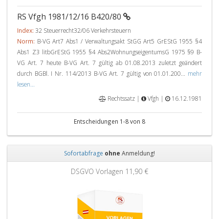
RS Vfgh 1981/12/16 B420/80
Index:
32 Steuerrecht32/06 Verkehrsteuern
Norm:
B-VG Art7 Abs1 / Verwaltungsakt StGG Art5 GrEStG 1955 §4
Abs1 Z3 litbGrEStG 1955 §4 Abs2WohnungseigentumsG 1975 §9 B-
VG Art. 7 heute B-VG Art. 7 gültig ab 01.08.2013 zuletzt geändert
durch BGBl. I Nr. 114/2013 B-VG Art. 7 gültig von 01.01.200...
mehr
lesen...
Rechtssatz |
Vfgh |
16.12.1981
Entscheidungen 1-8 von 8
Sofortabfrage
ohne
Anmeldung!
Zurück
Weit
DSGVO Vorlagen
11,90 €