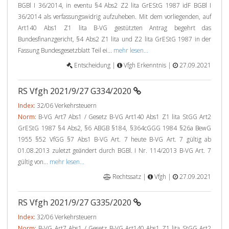
BGBl I 36/2014, in eventu §4 Abs2 Z2 lita GrEStG 1987 idF BGBl I
36/2014 als verfassungswidrig aufzuheben. Mit dem vorliegenden, auf
Art140 Abs1 Z1 lita B-VG gestützten Antrag begehrt das
Bundesfinanzgericht, §4 Abs2 Z1 lita und Z2 lita GrEStG 1987 in der
Fassung Bundesgesetzblatt Teil ei...
mehr lesen...
Entscheidung |
Vfgh Erkenntnis |
27.09.2021
RS Vfgh 2021/9/27 G334/2020
Index:
32/06 Verkehrsteuern
Norm:
B-VG Art7 Abs1 / Gesetz B-VG Art140 Abs1 Z1 lita StGG Art2
GrEStG 1987 §4 Abs2, §6 ABGB §184, §364cGGG 1984 §26a BewG
1955 §52 VfGG §7 Abs1 B-VG Art. 7 heute B-VG Art. 7 gültig ab
01.08.2013 zuletzt geändert durch BGBl. I Nr. 114/2013 B-VG Art. 7
gültig von...
mehr lesen...
Rechtssatz |
Vfgh |
27.09.2021
RS Vfgh 2021/9/27 G335/2020
Index:
32/06 Verkehrsteuern
Norm:
B-VG Art7 Abs1 / Gesetz B-VG Art140 Abs1 Z1 lita StGG Art2