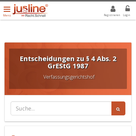
Menü
DROPDOWN: GEWÄHLTER WERT IST ALLE
ALLE
öffnen/schließen
Registrieren
Login
Menü
Entscheidungen zu § 4 Abs. 2
GrEStG 1987
Verfassungsgerichtshof