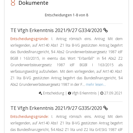
8
Dokumente
Entscheidungen 1-8 von 8
TE Vfgh Erkenntnis 2021/9/27 G334/2020
Entscheidungsgründe:
I. Antrag römisch eins. Antrag Mit dem
vorliegenden, auf Art140 Abs1 Z1 lita B-VG gestützten Antrag begehrt
das Bundesfinanzgericht, §4 Abs2 Grunderwerbsteuergesetz 1987 idF
BGBl I 163/2015, in eventu das Wort "Erbanfall" in §4 Abs2 Z2
Grunderwerbsteuergesetz 1987 idF BGBl I 163/2015 als
verfassungswidrig aufzuheben. Mit dem vorliegenden, auf Art140 Abs1
Z1 lita B-VG gestützten Antrag begehrt das Bundesfinanzgericht, §4
Abs2 Grunderwerbsteuergesetz 1987 in der F...
mehr lesen...
Entscheidung |
Vfgh Erkenntnis |
27.09.2021
TE Vfgh Erkenntnis 2021/9/27 G335/2020
Entscheidungsgründe:
I. Antrag römisch eins. Antrag Mit dem
vorliegenden, auf Art140 Abs1 Z1 lita B-VG gestützten Antrag begehrt
das Bundesfinanzgericht, §4 Abs2 Z1 lita und Z2 lita GrEStG 1987 idF