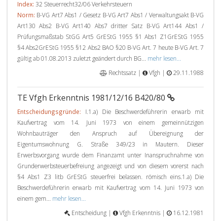
Index:
32 Steuerrecht32/06 Verkehrsteuern
Norm:
B-VG Art7 Abs1 / Gesetz B-VG Art7 Abs1 / Verwaltungsakt B-VG
Art130 Abs2 B-VG Art140 Abs7 dritter Satz B-VG Art144 Abs1 /
Prüfungsmaßstab StGG Art5 GrEStG 1955 §1 Abs1 Z1GrEStG 1955
§4 Abs2GrEStG 1955 §12 Abs2 BAO §20 B-VG Art. 7 heute B-VG Art. 7
gültig ab 01.08.2013 zuletzt geändert durch BG...
mehr lesen...
Rechtssatz |
Vfgh |
29.11.1988
TE Vfgh Erkenntnis 1981/12/16 B420/80
Entscheidungsgründe:
I.1.a) Die Beschwerdeführerin erwarb mit
Kaufvertrag vom 14. Juni 1973 von einem gemeinnützigen
Wohnbauträger den Anspruch auf Übereignung der
Eigentumswohnung G. Straße 349/23 in Mautern. Dieser
Erwerbsvorgang wurde dem Finanzamt unter Inanspruchnahme von
Grunderwerbsteuerbefreiung angezeigt und von diesem vorerst nach
§4 Abs1 Z3 litb GrEStG steuerfrei belassen. römisch eins.1.a) Die
Beschwerdeführerin erwarb mit Kaufvertrag vom 14. Juni 1973 von
einem gem...
mehr lesen...
Entscheidung |
Vfgh Erkenntnis |
16.12.1981