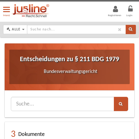
Menü
öffnen/schließen
Menü
Registrieren
Login
DROPDOWN: GEWÄHLTER WERT IST ALLE
ALLE
Entscheidungen zu § 211 BDG 1979
Bundesverwaltungsgericht
3
Dokumente