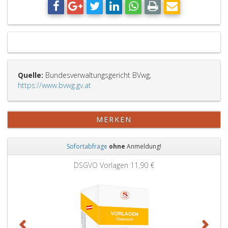
Quelle:
Bundesverwaltungsgericht BVwg,
https://www.bvwg.gv.at
MERKEN
Sofortabfrage
ohne
Anmeldung!
Zurück
Weit
DSGVO Vorlagen
11,90 €