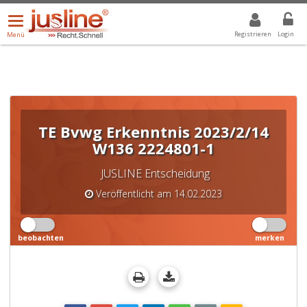
Menü
DROPDOWN: GEWÄHLTER WERT IST ALLE
ALLE
öffnen/schließen
Registrieren
Login
Menü
TE Bvwg Erkenntnis 2023/2/14
W136 2224801-1
JUSLINE Entscheidung
Veröffentlicht am 14.02.2023
beobachten
merken