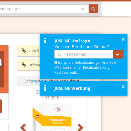
OPDOWN: GEWÄHLTER WERT IST ALLE
×
JUSLINE Umfrage
Welchen Beruf üben Sie aus?
Zum § 50 GewO 1994
4
Beispiele: Selbstständiger Architekt,
Haftungsausschluss
Mitarbeiter einer Rechtsabteilung,
Rechtsanwalt,...
Sofortabfrage
ohne
Anmeldung!
×
JUSLINE Werbung
Zurück
Weiter
DSGVO Vorlagen
11,90 €