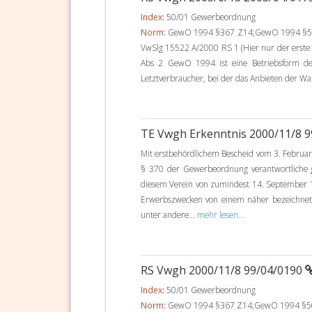
Index:
50/01 Gewerbeordnung
Norm:
GewO 1994 §367 Z14;GewO 1994 §50 A
VwSlg 15522 A/2000 RS 1 (Hier nur der erste
Abs 2 GewO 1994 ist eine Betriebsform de
Letztverbraucher, bei der das Anbieten der Wa
TE Vwgh Erkenntnis 2000/11/8 
Mit erstbehördlichem Bescheid vom 3. Februar
§ 370 der Gewerbeordnung verantwortliche ge
diesem Verein von zumindest 14. September 
Erwerbszwecken von einem näher bezeichnete
unter andere...
mehr lesen...
RS Vwgh 2000/11/8 99/04/0190
Index:
50/01 Gewerbeordnung
Norm:
GewO 1994 §367 Z14;GewO 1994 §50