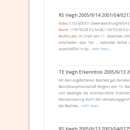
RS Vwgh 2005/9/14 2001/04/021
Index:
E1EE6J50/01 Gewerbeordnung59/04 E
Norm:
11997E028 EG Art28;11997E030 EG A
Rechtssatz:
Im Urteil vom 11. Dezember 2003
entschieden, dass "ein ... nationales Verbot
ausschließlich in Ap...
mehr lesen...
TE Vwgh Erkenntnis 2005/6/13 
Mit dem angefochtenen Bescheid gab die bela
Bezirkshauptmannschaft Bregenz vom 16. Mai
und bestätigte die erstinstanzliche Entsch
(Anonymisierung durch den Verwaltungsgerich
des Beschwe...
mehr lesen...
RS Vwgh 2005/6/13 2003/04/017