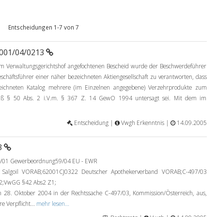
Entscheidungen 1-7 von 7
2001/04/0213
m Verwaltungsgerichtshof angefochtenen Bescheid wurde der Beschwerdeführer
eschäftsführer einer näher bezeichneten Aktiengesellschaft zu verantworten, dass
ezeichneten Katalog mehrere (im Einzelnen angegebene) Verzehrprodukte zum
äß § 50 Abs. 2 i.V.m. § 367 Z. 14 GewO 1994 untersagt sei. Mit dem im
Entscheidung |
Vwgh Erkenntnis |
14.09.2005
3
50/01 Gewerbeordnung59/04 EU - EWR
algoil VORAB;62001CJ0322 Deutscher Apothekerverband VORAB;C-497/03
s2;VwGG §42 Abs2 Z1;
 28. Oktober 2004 in der Rechtssache C-497/03, Kommission/Österreich, aus,
e Verpflicht...
mehr lesen...