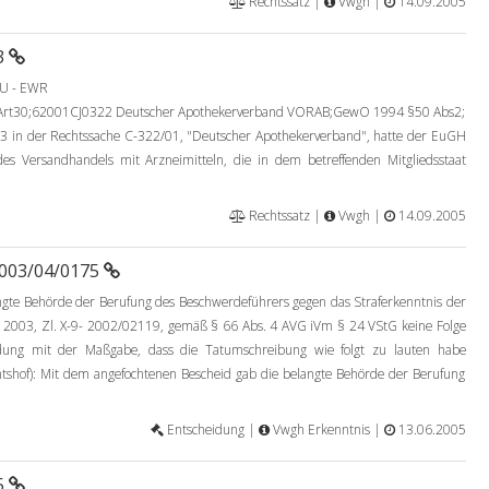
Rechtssatz |
Vwgh |
14.09.2005
3
U - EWR
rt30;62001CJ0322 Deutscher Apothekerverband VORAB;GewO 1994 §50 Abs2;
 in der Rechtssache C-322/01, "Deutscher Apothekerverband", hatte der EuGH
 des Versandhandels mit Arzneimitteln, die in dem betreffenden Mitgliedsstaat
Rechtssatz |
Vwgh |
14.09.2005
2003/04/0175
ngte Behörde der Berufung des Beschwerdeführers gegen das Straferkenntnis der
 2003, Zl. X-9- 2002/02119, gemäß § 66 Abs. 4 AVG iVm § 24 VStG keine Folge
eidung mit der Maßgabe, dass die Tatumschreibung wie folgt zu lauten habe
tshof): Mit dem angefochtenen Bescheid gab die belangte Behörde der Berufung
Entscheidung |
Vwgh Erkenntnis |
13.06.2005
5