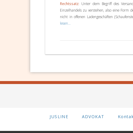
Rechtssatz:
Unter dem Begriff des Versan
Einzelhandels zu verstehen, also eine Form 
nicht in offenen Ladengeschäften (Schaufenste
lesen...
JUSLINE
ADVOKAT
Konta