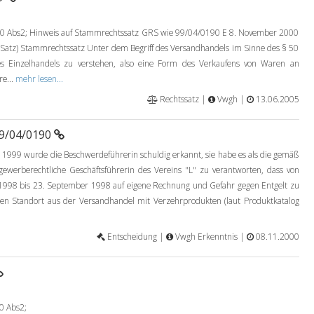
bs2; Hinweis auf Stammrechtssatz GRS wie 99/04/0190 E 8. November 2000
 Satz) Stammrechtssatz Unter dem Begriff des Versandhandels im Sinne des § 50
s Einzelhandels zu verstehen, also eine Form des Verkaufens von Waren an
re...
mehr lesen...
Rechtssatz |
Vwgh |
13.06.2005
99/04/0190
 1999 wurde die Beschwerdeführerin schuldig erkannt, sie habe es als die gemäß
werberechtliche Geschäftsführerin des Vereins "L" zu verantworten, dass von
1998 bis 23. September 1998 auf eigene Rechnung und Gefahr gegen Entgelt zu
n Standort aus der Versandhandel mit Verzehrprodukten (laut Produktkatalog
Entscheidung |
Vwgh Erkenntnis |
08.11.2000
 Abs2;