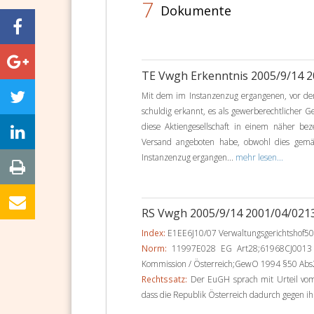
7
Dokumente
TE Vwgh Erkenntnis 2005/9/14 
Mit dem im Instanzenzug ergangenen, vor de
schuldig erkannt, es als gewerberechtlicher G
diese Aktiengesellschaft in einem näher b
Versand angeboten habe, obwohl dies gem
Instanzenzug ergangen...
mehr lesen...
RS Vwgh 2005/9/14 2001/04/021
Index:
E1EE6J10/07 Verwaltungsgerichtshof
Norm:
11997E028 EG Art28;61968CJ0013 S
Kommission / Österreich;GewO 1994 §50 Ab
Rechtssatz:
Der EuGH sprach mit Urteil vom
dass die Republik Österreich dadurch gegen ihr