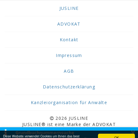
JUSLINE
ADVOKAT
Kontakt
Impressum
AGB
Datenschutzerklärung
Kanzleiorganisation für Anwälte
2026 JUSLINE
JUSLINE® ist eine Marke der ADVOKAT
×
Unternehmensberatung Greiter & Greiter GmbH.
Grundbuchnummernsuche
Diese Website verwendet Cookies um Ihnen das best
OK