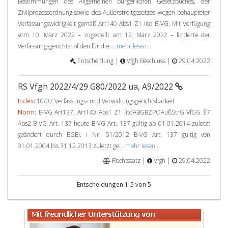
Bestimmungen des Allgemeinen bürgerlichen Gesetzbuches, der
Zivilprozessordnung sowie des Außerstreitgesetzes wegen behaupteter
Verfassungswidrigkeit gemäß Art140 Abs1 Z1 litd B-VG. Mit Verfügung
vom 10. März 2022 – zugestellt am 12. März 2022 – forderte der
Verfassungsgerichtshof den für die ...
mehr lesen...
Entscheidung |
Vfgh Beschluss |
29.04.2022
RS Vfgh 2022/4/29 G80/2022 ua, A9/2022
Index:
10/07 Verfassungs- und Verwaltungsgerichtsbarkeit
Norm:
B-VG Art137, Art140 Abs1 Z1 litdABGBZPOAußStrG VfGG §7
Abs2 B-VG Art. 137 heute B-VG Art. 137 gültig ab 01.01.2014 zuletzt
geändert durch BGBl. I Nr. 51/2012 B-VG Art. 137 gültig von
01.01.2004 bis 31.12.2013 zuletzt ge...
mehr lesen...
Rechtssatz |
Vfgh |
29.04.2022
Entscheidungen 1-5 von 5