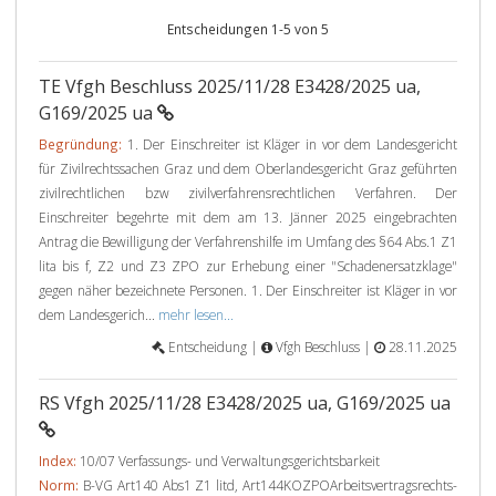
Entscheidungen 1-5 von 5
TE Vfgh Beschluss 2025/11/28 E3428/2025 ua,
G169/2025 ua
Begründung:
1. Der Einschreiter ist Kläger in vor dem Landesgericht
für Zivilrechtssachen Graz und dem Oberlandesgericht Graz geführten
zivilrechtlichen bzw zivilverfahrensrechtlichen Verfahren. Der
Einschreiter begehrte mit dem am 13. Jänner 2025 eingebrachten
Antrag die Bewilligung der Verfahrenshilfe im Umfang des §64 Abs.1 Z1
lita bis f, Z2 und Z3 ZPO zur Erhebung einer "Schadenersatzklage"
gegen näher bezeichnete Personen. 1. Der Einschreiter ist Kläger in vor
dem Landesgerich...
mehr lesen...
Entscheidung |
Vfgh Beschluss |
28.11.2025
RS Vfgh 2025/11/28 E3428/2025 ua, G169/2025 ua
Index:
10/07 Verfassungs- und Verwaltungsgerichtsbarkeit
Norm:
B-VG Art140 Abs1 Z1 litd, Art144KOZPOArbeitsvertragsrechts-