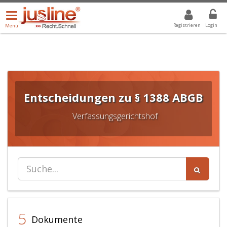
Menü
DROPDOWN: GEWÄHLTER WERT IST ALLE
ALLE
öffnen/schließen
Registrieren
Login
Menü
Entscheidungen zu § 1388 ABGB
Verfassungsgerichtshof
5
Dokumente