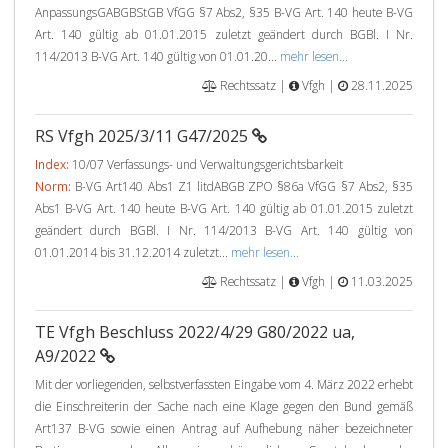
AnpassungsGABGBStGB VfGG §7 Abs2, §35 B-VG Art. 140 heute B-VG
Art. 140 gültig ab 01.01.2015 zuletzt geändert durch BGBl. I Nr.
114/2013 B-VG Art. 140 gültig von 01.01.20...
mehr lesen...
Rechtssatz |
Vfgh |
28.11.2025
RS Vfgh 2025/3/11 G47/2025
Index:
10/07 Verfassungs- und Verwaltungsgerichtsbarkeit
Norm:
B-VG Art140 Abs1 Z1 litdABGB ZPO §86a VfGG §7 Abs2, §35
Abs1 B-VG Art. 140 heute B-VG Art. 140 gültig ab 01.01.2015 zuletzt
geändert durch BGBl. I Nr. 114/2013 B-VG Art. 140 gültig von
01.01.2014 bis 31.12.2014 zuletzt...
mehr lesen...
Rechtssatz |
Vfgh |
11.03.2025
TE Vfgh Beschluss 2022/4/29 G80/2022 ua,
A9/2022
Mit der vorliegenden, selbstverfassten Eingabe vom 4. März 2022 erhebt
die Einschreiterin der Sache nach eine Klage gegen den Bund gemäß
Art137 B-VG sowie einen Antrag auf Aufhebung näher bezeichneter