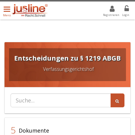
Menü
DROPDOWN: GEWÄHLTER WERT IST ALLE
ALLE
öffnen/schließen
Registrieren
Login
Menü
Entscheidungen zu § 1219 ABGB
Verfassungsgerichtshof
5
Dokumente