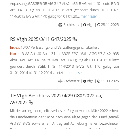
AnpassungsGABGBStGB VfGG §7 Abs2, §35 B-VG Art. 140 heute B-VG
Art. 140 gültig ab 01.01.2015 zuletzt geändert durch BGBl. I Nr.
114/2013 B-VG Art. 140 gültig von 01.01.20...
mehr lesen...
Rechtssatz |
Vfgh |
28.11.2025
RS Vfgh 2025/3/11 G47/2025
Index:
10/07 Verfassungs- und Verwaltungsgerichtsbarkeit
Norm:
B-VG Art140 Abs1 Z1 litdABGB ZPO §86a VfGG §7 Abs2, §35
Abs1 B-VG Art. 140 heute B-VG Art. 140 gültig ab 01.01.2015 zuletzt
geändert durch BGBl. I Nr. 114/2013 B-VG Art. 140 gültig von
01.01.2014 bis 31.12.2014 zuletzt...
mehr lesen...
Rechtssatz |
Vfgh |
11.03.2025
TE Vfgh Beschluss 2022/4/29 G80/2022 ua,
A9/2022
Mit der vorliegenden, selbstverfassten Eingabe vom 4. März 2022 erhebt
die Einschreiterin der Sache nach eine Klage gegen den Bund gemäß
Art137 B-VG sowie einen Antrag auf Aufhebung näher bezeichneter