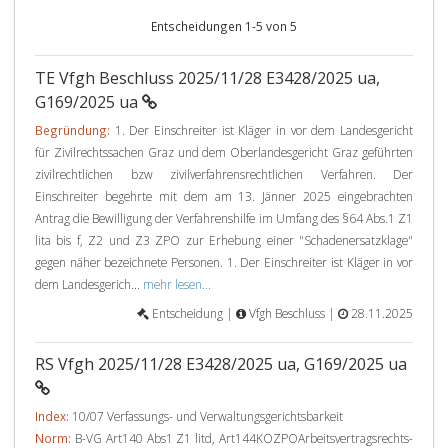
Entscheidungen 1-5 von 5
TE Vfgh Beschluss 2025/11/28 E3428/2025 ua,
G169/2025 ua
Begründung:
1. Der Einschreiter ist Kläger in vor dem Landesgericht
für Zivilrechtssachen Graz und dem Oberlandesgericht Graz geführten
zivilrechtlichen bzw zivilverfahrensrechtlichen Verfahren. Der
Einschreiter begehrte mit dem am 13. Jänner 2025 eingebrachten
Antrag die Bewilligung der Verfahrenshilfe im Umfang des §64 Abs.1 Z1
lita bis f, Z2 und Z3 ZPO zur Erhebung einer "Schadenersatzklage"
gegen näher bezeichnete Personen. 1. Der Einschreiter ist Kläger in vor
dem Landesgerich...
mehr lesen...
Entscheidung |
Vfgh Beschluss |
28.11.2025
RS Vfgh 2025/11/28 E3428/2025 ua, G169/2025 ua
Index:
10/07 Verfassungs- und Verwaltungsgerichtsbarkeit
Norm:
B-VG Art140 Abs1 Z1 litd, Art144KOZPOArbeitsvertragsrechts-