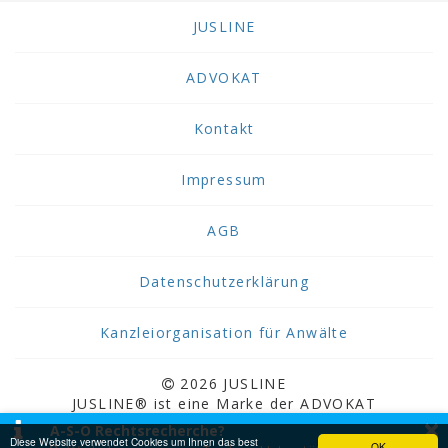
JUSLINE
ADVOKAT
Kontakt
Impressum
AGB
Datenschutzerklärung
Kanzleiorganisation für Anwälte
2026 JUSLINE
JUSLINE® ist eine Marke der ADVOKAT
×
Unternehmensberatung Greiter & Greiter GmbH.
A-S-O Rechtsrecherche?
Diese Website verwendet Cookies um Ihnen das best
OK