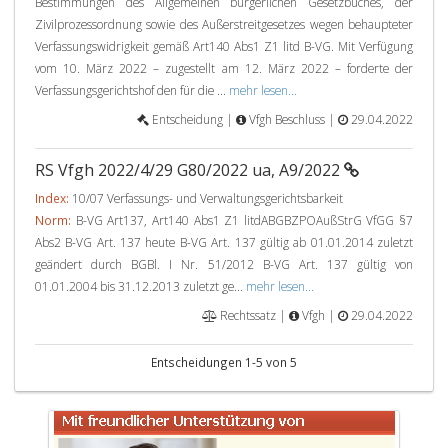
Bestimmungen des Allgemeinen bürgerlichen Gesetzbuches, der
Zivilprozessordnung sowie des Außerstreitgesetzes wegen behaupteter
Verfassungswidrigkeit gemäß Art140 Abs1 Z1 litd B-VG. Mit Verfügung
vom 10. März 2022 – zugestellt am 12. März 2022 – forderte der
Verfassungsgerichtshof den für die ...
mehr lesen...
Entscheidung |
Vfgh Beschluss |
29.04.2022
RS Vfgh 2022/4/29 G80/2022 ua, A9/2022
Index:
10/07 Verfassungs- und Verwaltungsgerichtsbarkeit
Norm:
B-VG Art137, Art140 Abs1 Z1 litdABGBZPOAußStrG VfGG §7
Abs2 B-VG Art. 137 heute B-VG Art. 137 gültig ab 01.01.2014 zuletzt
geändert durch BGBl. I Nr. 51/2012 B-VG Art. 137 gültig von
01.01.2004 bis 31.12.2013 zuletzt ge...
mehr lesen...
Rechtssatz |
Vfgh |
29.04.2022
Entscheidungen 1-5 von 5