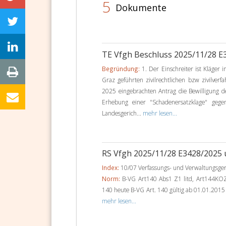
5
Dokumente
TE Vfgh Beschluss 2025/11/28 E
Begründung:
1. Der Einschreiter ist Kläger
Graz geführten zivilrechtlichen bzw zivilver
2025 eingebrachten Antrag die Bewilligung d
Erhebung einer "Schadenersatzklage" gege
Landesgerich...
mehr lesen...
RS Vfgh 2025/11/28 E3428/2025 
Index:
10/07 Verfassungs- und Verwaltungsger
Norm:
B-VG Art140 Abs1 Z1 litd, Art144KO
140 heute B-VG Art. 140 gültig ab 01.01.2015 
mehr lesen...