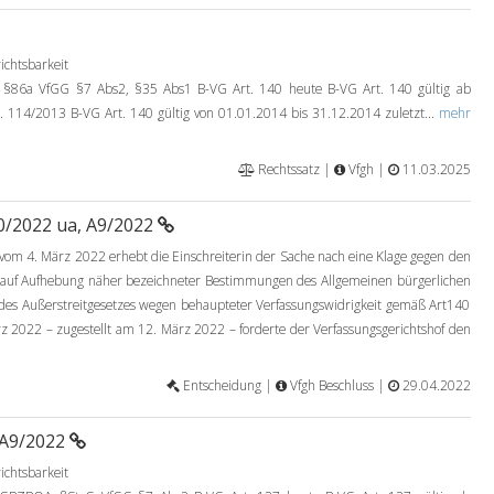
ichtsbarkeit
86a VfGG §7 Abs2, §35 Abs1 B-VG Art. 140 heute B-VG Art. 140 gültig ab
. 114/2013 B-VG Art. 140 gültig von 01.01.2014 bis 31.12.2014 zuletzt...
mehr
Rechtssatz |
Vfgh |
11.03.2025
0/2022 ua, A9/2022
e vom 4. März 2022 erhebt die Einschreiterin der Sache nach eine Klage gegen den
auf Aufhebung näher bezeichneter Bestimmungen des Allgemeinen bürgerlichen
 des Außerstreitgesetzes wegen behaupteter Verfassungswidrigkeit gemäß Art140
z 2022 – zugestellt am 12. März 2022 – forderte der Verfassungsgerichtshof den
Entscheidung |
Vfgh Beschluss |
29.04.2022
 A9/2022
ichtsbarkeit