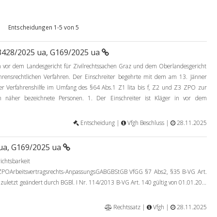
Entscheidungen 1-5 von 5
3428/2025 ua, G169/2025 ua
 in vor dem Landesgericht für Zivilrechtssachen Graz und dem Oberlandesgericht
fahrensrechtlichen Verfahren. Der Einschreiter begehrte mit dem am 13. Jänner
er Verfahrenshilfe im Umfang des §64 Abs.1 Z1 lita bis f, Z2 und Z3 ZPO zur
n näher bezeichnete Personen. 1. Der Einschreiter ist Kläger in vor dem
Entscheidung |
Vfgh Beschluss |
28.11.2025
ua, G169/2025 ua
ichtsbarkeit
ZPOArbeitsvertragsrechts-AnpassungsGABGBStGB VfGG §7 Abs2, §35 B-VG Art.
zuletzt geändert durch BGBl. I Nr. 114/2013 B-VG Art. 140 gültig von 01.01.20...
Rechtssatz |
Vfgh |
28.11.2025