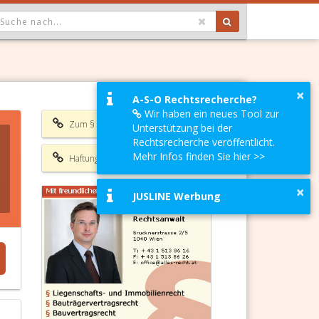
OPDOWN: GEWÄHLTER WERT IST ALLE
×
A-S-O Rechtsrecherche?
Wir haben ein neues Tool zur
Zum § 1182 ABGB
Unterstützung bei der
Rechtsrecherche veröffentlicht.
Mehr Infos finden Sie hier >>
Haftungsausschluss
×
JUSLINE Werbung