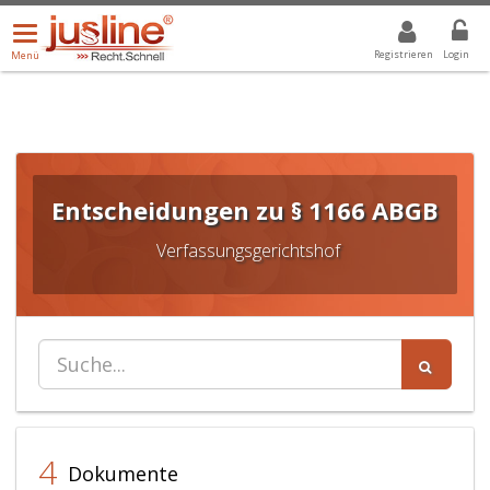
Menü
DROPDOWN: GEWÄHLTER WERT IST ALLE
ALLE
öffnen/schließen
Registrieren
Login
Menü
Entscheidungen zu § 1166 ABGB
Verfassungsgerichtshof
4
Dokumente