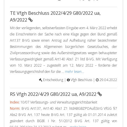
TE Vfgh Beschluss 2022/4/29 G80/2022 ua,
A9/2022
Mit der vorliegenden, selbstverfassten Eingabe vom 4. März 2022 erhebt
die Einschreiterin der Sache nach eine Klage gegen den Bund gemäß
Art137 B-VG sowie einen Antrag auf Aufhebung näher bezeichneter
Bestimmungen des Allgemeinen bürgerlichen Gesetzbuches, der
Zivilprozessordnung sowie des Außerstreitgesetzes wegen behaupteter
Verfassungswidrigkeit gemäß Art140 Abs1 Z1 litd B-VG. Mit Verfügung
vom 10. März 2022 – zugestellt am 12. März 2022 – forderte der
Verfassungsgerichtshof den für die ...
mehr lesen...
Entscheidung |
Vfgh Beschluss |
29.04.2022
RS Vfgh 2022/4/29 G80/2022 ua, A9/2022
Index:
10/07 Verfassungs- und Verwaltungsgerichtsbarkeit
Norm:
B-VG Art137, Art140 Abs1 Z1 litdABGBZPOAußStrG VfGG §7
Abs2 B-VG Art. 137 heute B-VG Art. 137 gültig ab 01.01.2014 zuletzt
geändert durch BGBl. I Nr. 51/2012 B-VG Art. 137 gültig von