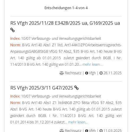
Entscheidungen 1-4 von 4
RS Vfgh 2025/11/28 E3428/2025 ua, G169/2025 ua
Index:
10/07 Verfassungs- und Verwaltungsgerichtsbarkeit
Norm:
B-VG Art140 Abs1 Z1 litd, Art144KOZPOArbeitsvertragsrechts-
AnpassungsGABGBStGB VfGG §7 Abs2, §35 B-VG Art. 140 heute B-VG
Art. 140 gültig ab 01.01.2015 zuletzt geändert durch BGBl. I Nr.
114/2013 B-VG Art. 140 gültig von 01.01.20...
mehr lesen...
Rechtssatz |
Vfgh |
28.11.2025
RS Vfgh 2025/3/11 G47/2025
Index:
10/07 Verfassungs- und Verwaltungsgerichtsbarkeit
Norm:
B-VG Art140 Abs1 Z1 litdABGB ZPO §86a VfGG §7 Abs2, §35
Abs1 B-VG Art. 140 heute B-VG Art. 140 gültig ab 01.01.2015 zuletzt
geändert durch BGBl. I Nr. 114/2013 B-VG Art. 140 gültig von
01.01.2014 bis 31.12.2014 zuletzt...
mehr lesen...
Rechtssatz |
Vfgh |
11.03.2025