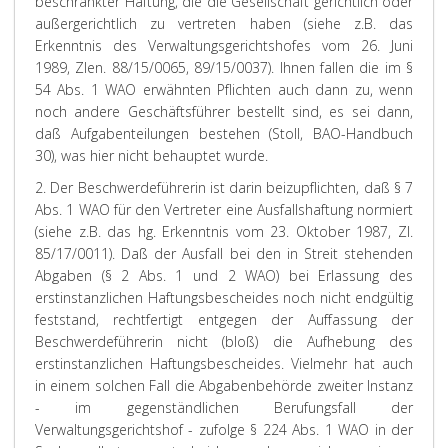
beschränkter Haftung, die die Gesellschaft gerichtlich oder
außergerichtlich zu vertreten haben (siehe z.B. das
Erkenntnis des Verwaltungsgerichtshofes vom 26. Juni
1989, Zlen. 88/15/0065, 89/15/0037). Ihnen fallen die im §
54 Abs. 1 WAO erwähnten Pflichten auch dann zu, wenn
noch andere Geschäftsführer bestellt sind, es sei dann,
daß Aufgabenteilungen bestehen (Stoll, BAO-Handbuch
30), was hier nicht behauptet wurde.
2. Der Beschwerdeführerin ist darin beizupflichten, daß § 7
Abs. 1 WAO für den Vertreter eine Ausfallshaftung normiert
(siehe z.B. das hg. Erkenntnis vom 23. Oktober 1987, Zl.
85/17/0011). Daß der Ausfall bei den in Streit stehenden
Abgaben (§ 2 Abs. 1 und 2 WAO) bei Erlassung des
erstinstanzlichen Haftungsbescheides noch nicht endgültig
feststand, rechtfertigt entgegen der Auffassung der
Beschwerdeführerin nicht (bloß) die Aufhebung des
erstinstanzlichen Haftungsbescheides. Vielmehr hat auch
in einem solchen Fall die Abgabenbehörde zweiter Instanz
- im gegenständlichen Berufungsfall der
Verwaltungsgerichtshof - zufolge § 224 Abs. 1 WAO in der