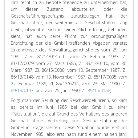
ihm rechtlich zu Gebote Stehende zu unternehmen hat,
um diesen Zustand abzustellen, oder die
Geschäftsführungsbefugnis zurückzulegen hat; der
Geschäftsführer, der weiterhin als Geschäftsführer tätig
bleibt, obwohl er sich in seiner Pflichterfüllung behindert
sieht, hat auch seine Pflicht zur ordnungsmäßigen
Entrichtung der die GmbH treffenden Abgaben verletzt
(Erkenntnisse des Verwaltungsgerichtshofes vom 29. Juni
1982, Zlen. 81/14/0145 ff, vom 25. Februar 1983, Zl.
81/17/0079, vom 27. März 1985, Zl. 83/13/0110, vom 30.
März 1987, Zl. 86/15/0080, vom 10. September 1987, Zl.
86/13/0148, vom 13. November 1987, Zl. 85/17/0035, vom
22. Februar 1989, Zl. 85/13/0214, vom 23. Mai 1990, Zl.
89/13/0143
, und vom 25. Juni 1990, Zl.
89/15/0158
).
Folgt man der Berufung der Beschwerdeführerin, so kam
es bereits im Juni 1985 bei der GmbH zu einer
"Pattsituation", die auf Grund des Verhaltens des anderen
Geschäftsführers Vertretung und Geschäftsführung der
GmbH in Frage stellten. Diese Situation wurde erst im
November 1985, also erst nach rund einem halben Jahr,