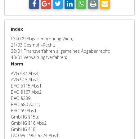
Index
L34009 Abgabenordnung Wien;
21/03 GesmbH-Recht;
32/01 Finanzverfahren allgemeines Abgabenrecht;
40/01 Verwaltungsverfahren;
Norm
AVG §37 Abs4;
AVG §45 Abs2;
BAO §115 Abs1;
BAO §167 Abs2;
BAO §289;
BAO §80 Abs1;
BAO §9 Abs1;
GmbHG §15a;
GmbHG §16 Abs2;
GmbHG §18;
LAO Wr 1962 §224 Abs1;