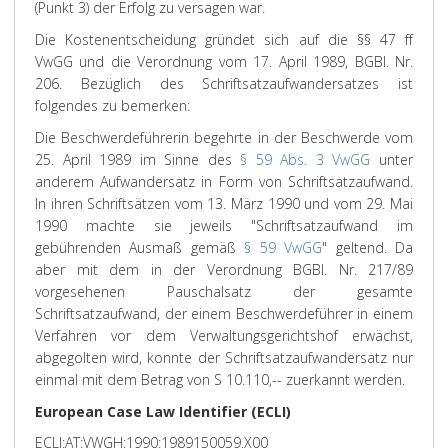
(Punkt 3) der Erfolg zu versagen war.
Die Kostenentscheidung gründet sich auf die §§ 47 ff
VwGG und die Verordnung vom 17. April 1989, BGBl. Nr.
206. Bezüglich des Schriftsatzaufwandersatzes ist
folgendes zu bemerken:
Die Beschwerdeführerin begehrte in der Beschwerde vom
25. April 1989 im Sinne des
§ 59 Abs. 3 VwGG
unter
anderem Aufwandersatz in Form von Schriftsatzaufwand.
In ihren Schriftsätzen vom 13. März 1990 und vom 29. Mai
1990 machte sie jeweils "Schriftsatzaufwand im
gebührenden Ausmaß gemäß
§ 59 VwGG
" geltend. Da
aber mit dem in der Verordnung BGBl. Nr. 217/89
vorgesehenen Pauschalsatz der gesamte
Schriftsatzaufwand, der einem Beschwerdeführer in einem
Verfahren vor dem Verwaltungsgerichtshof erwächst,
abgegolten wird, konnte der Schriftsatzaufwandersatz nur
einmal mit dem Betrag von S 10.110,-- zuerkannt werden.
European Case Law Identifier (ECLI)
ECLI:AT:VWGH:1990:1989150059.X00