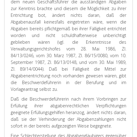
dem neuen Geschäftsführer die ausständigen Abgaben
zur Kenntnis brachte und diesem die Möglichkeit zu ihrer
Entrichtung bot, ändert nichts daran, daß der
Abgabenausfall keinesfalls eingetreten wäre, wenn die
Abgaben bereits pflichtgemäß bei ihrer Fälligkeit entrichtet
worden und nicht schuldhafterweise unberichtigt
geblieben wären (vgl. die Erkenntnisse des
Verwaltungsgerichtshofes vom 28. Mai 1986, Zl.
84/13/0246, vom 30. März 1987, Zl. 86/15/0080, vom 10.
September 1987, Zl. 86/13/0148, und vom 30. Mai 1989,
Zl. 89/14/0044). Daß bei Fälligkeit die Mittel zur
Abgabenentrichtung noch vorhanden gewesen wären, gibt
die Beschwerdeführerin in der Berufung und im
Vorlageantrag selbst zu.
Daß die Beschwerdeführerin nach ihrem Vorbringen zur
Erfüllung ihrer abgabenrechtlichen Verpflichtungen
geeignete Erfüllungsgehilfen heranzog, ändert nichts daran,
daß sie der Verhinderung der Abgabenzahlungen nicht
sofort in der bereits aufgezeigten Weise begegnete.
Eine Schlechterstellung des Abgabengläubigers gegenüber