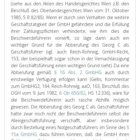
(siehe aus den Akten des Handelsgerichtes Wien z.B. den
Beschluß des Oberlandesgerichtes Wien vom 31. Oktober
1985, 5 R 82/85). Wenn er durch sein Verhalten die weitere
Geschäftstätigkeit der GmbH gefährdete und die Erfüllung
ihrer Zahlungspflichten verhinderte, wie ihm dies die
Beschwerdeführerin vorwirft, so läge darin auch ein
wichtiger Grund für die Abberufung des Georg C als
Geschäftsführer (vgl. auch Reich-Rohrwig, GmbH-Recht,
153, der beispielhaft sogar schon in der Vernachlässigung
der Geschäftsführung einen wichtigen Grund sieht). Da eine
Abberufung gemäß
§ 16 Abs. 2 GmbHG
auch durch
einstweilige Verfügung erfolgen kann (Gellis, Kommentar
zum GmbHG2, 164, Reich-Rohrwig, aaO, 163, Beschluß des
OGH vom 9. Juni 1982,
6 Ob 656/82
, HS 12.336), wäre für
die Beschwerdeführerin auch rasche Abhilfe möglich
gewesen. Die Abberufung des Georg C als Geschäftsführer
hätte zwar noch nicht der Beschwerdeführerin selbst die
Alleingeschäftsführung verschafft, aber insbesondere
durch Bestellung eines Notgeschäftsführers im Sinne des
§
15a GmbHG
dazu führen können, daß die GmbH ihren