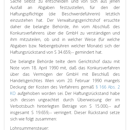
Sache selbst zu entscheiden und von sich aus jenen
Ausfall an Abgaben festzustellen, für den der
Haftungspflichtige (die Beschwerdeführerin) letztlich
einzustehen hat. Der Verwaltungsgerichtshof ersuchte
daher die belangte Behörde, ihn vom Abschluß des
Konkursverfahrens über die GmbH zu verständigen und
ihm mitzuteilen, ob und in welcher Weise (für welche
Abgaben bzw. Nebengebühren welcher Monate) sich der
Haftungsrückstand von S 34.659,-- gemindert hat.
Die belangte Behörde teilte dem Gerichtshof dazu mit
Note vom 18. April 1990 mit, daß das Konkursverfahren
über das Vermögen der GmbH mit Beschluß des
Handelsgerichtes Wien vom 20. Februar 1990 mangels
Deckung der Kosten des Verfahrens gemäß
§ 166 Abs. 2
KO
aufgehoben worden sei. Der Haftungsrückstand habe
sich dessen ungeachtet durch Überweisung der im
Verbotsbuch hinterlegten Beträge von S 15.000,-- auf
insgesamt S 19.659,-- verringert. Dieser Rückstand setze
sich wie folgt zusammen:
Lohnsummensteuer: