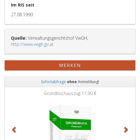
Im RIS seit
27.08.1990
Quelle:
Verwaltungsgerichtshof VwGH,
http://www.vwgh.gv.at
MERKEN
Sofortabfrage
ohne
Anmeldung!
Zurück
Weit
Grundbuchauszug
11,90 €