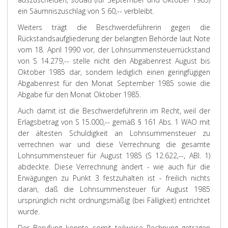
ein Säumniszuschlag von S 60,-- verbleibt.
Weiters trägt die Beschwerdeführerin gegen die
Rückstandsaufgliederung der belangten Behörde laut Note
vom 18. April 1990 vor, der Lohnsummensteuerrückstand
von S 14.279,-- stelle nicht den Abgabenrest August bis
Oktober 1985 dar, sondern lediglich einen geringfügigen
Abgabenrest für den Monat September 1985 sowie die
Abgabe für den Monat Oktober 1985.
Auch damit ist die Beschwerdeführerin im Recht, weil der
Erlagsbetrag von S 15.000,-- gemäß § 161 Abs. 1 WAO mit
der ältesten Schuldigkeit an Lohnsummensteuer zu
verrechnen war und diese Verrechnung die gesamte
Lohnsummensteuer für August 1985 (S 12.622,--, ABl. 1)
abdeckte. Diese Verrechnung ändert - wie auch für die
Erwägungen zu Punkt 3 festzuhalten ist - freilich nichts
daran, daß die Lohnsummensteuer für August 1985
ursprünglich nicht ordnungsmäßig (bei Fälligkeit) entrichtet
wurde.
Der Berufung konnte somit teilweise Rechnung getragen