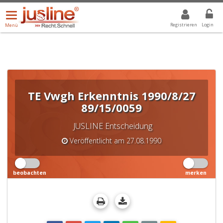
Menü
DROPDOWN: GEWÄHLTER WERT IST ALLE
ALLE
öffnen/schließen
Registrieren
Login
Menü
TE Vwgh Erkenntnis 1990/8/27
89/15/0059
JUSLINE Entscheidung
Veröffentlicht am 27.08.1990
beobachten
merken