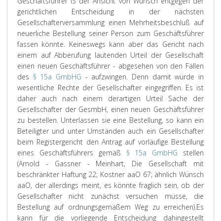
Geschäftsführer iS der Ansicht von Wünsch entgegen der
gerichtlichen Entscheidung in der nächsten
Gesellschafterversammlung einen Mehrheitsbeschluß auf
neuerliche Bestellung seiner Person zum Geschäftsführer
fassen könnte. Keineswegs kann aber das Gericht nach
einem auf Abberufung lautenden Urteil der Gesellschaft
einen neuen Geschäftsführer - abgesehen von den Fällen
des
§ 15a GmbHG
- aufzwingen. Denn damit würde in
wesentliche Rechte der Gesellschafter eingegriffen. Es ist
daher auch nach einem derartigen Urteil Sache der
Gesellschafter der GesmbH, einen neuen Geschäftsführer
zu bestellen. Unterlassen sie eine Bestellung, so kann ein
Beteiligter und unter Umständen auch ein Gesellschafter
beim Registergericht den Antrag auf vorläufige Bestellung
eines Geschäftsführers gemäß
§ 15a GmbHG
stellen
(Arnold - Gassner - Meinhart, Die Gesellschaft mit
beschränkter Haftung 22; Kostner aaO 67; ähnlich Wünsch
aaO, der allerdings meint, es könnte fraglich sein, ob der
Gesellschafter nicht zunächst versuchen müsse, die
Bestellung auf ordnungsgemäßem Weg zu erreichen).
Es
kann für die vorliegende Entscheidung dahingestellt