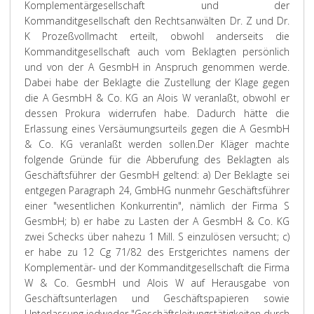
Komplementärgesellschaft und der
Kommanditgesellschaft den Rechtsanwälten Dr. Z und Dr.
K Prozeßvollmacht erteilt, obwohl anderseits die
Kommanditgesellschaft auch vom Beklagten persönlich
und von der A GesmbH in Anspruch genommen werde.
Dabei habe der Beklagte die Zustellung der Klage gegen
die A GesmbH & Co. KG an Alois W veranlaßt, obwohl er
dessen Prokura widerrufen habe. Dadurch hätte die
Erlassung eines Versäumungsurteils gegen die A GesmbH
& Co. KG veranlaßt werden sollen.
Der Kläger machte
folgende Gründe für die Abberufung des Beklagten als
Geschäftsführer der GesmbH geltend: a) Der Beklagte sei
entgegen Paragraph 24, GmbHG nunmehr Geschäftsführer
einer "wesentlichen Konkurrentin", nämlich der Firma S
GesmbH; b) er habe zu Lasten der A GesmbH & Co. KG
zwei Schecks über nahezu 1 Mill. S einzulösen versucht; c)
er habe zu 12 Cg 71/82 des Erstgerichtes namens der
Komplementär- und der Kommanditgesellschaft die Firma
W & Co. GesmbH und Alois W auf Herausgabe von
Geschäftsunterlagen und Geschäftspapieren sowie
Unterlassung jedweder "Geschäftsleitungstätigkeiten durch