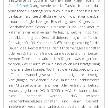
einstweilige Verfügung im Rahmen einer Klage nach
§ 16
Abs. 2 GmbHG
angewendet werden.
Tatsächlich lautet das
vorliegende Klagebegehren auch nur auf Abberufung des
Beklagten als Geschäftsführer und nicht etwa darüber
hinaus auf gleichzeitige Bestellung des Klägers zum
Geschäftsführer. Schon aus diesem Grund kann aber im
Rahmen einer einstweiligen Verfügung, welche hinsichtlich
der Abberufung des Geschäftsführers möglich ist (Reich -
Rohrwig aaO 196; Kostner aaO 67), nicht gleichzeitig für die
Dauer des Rechtsstreites der Minderheitsgesellschafter
oder ein Dritter vom Gericht zum Geschäftsführer bestellt
werden. Denn damit würde dem Kläger etwas eingeräumt
werden, was er auch im Falle einer vollen Klagsstattgebung
nicht erreichen könnte. Wohl hat die Rechtsprechung zur
offenen Handelsgesellschaft derartige einstweilige
Verfügungen, mit denen für die Dauer des Rechtsstreites
ein Mitgesellschafter mit der Alleinvertretung betraut
wurde, zugelassen (HS 5137/35 mwN). Es kann jedoch
nicht übersehen werden, daß zwischen
Personenhandelsgesellschaften und einer GesmbH
insofern ein wesentlicher Unterschied besteht, als mangels