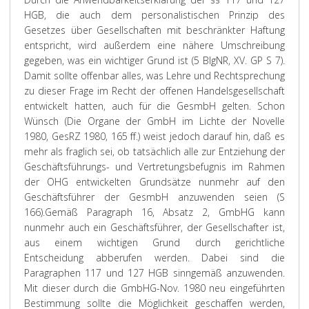
HGB, die auch dem personalistischen Prinzip des
Gesetzes über Gesellschaften mit beschränkter Haftung
entspricht, wird außerdem eine nähere Umschreibung
gegeben, was ein wichtiger Grund ist (5 BlgNR, XV. GP S 7).
Damit sollte offenbar alles, was Lehre und Rechtsprechung
zu dieser Frage im Recht der offenen Handelsgesellschaft
entwickelt hatten, auch für die GesmbH gelten. Schon
Wünsch (Die Organe der GmbH im Lichte der Novelle
1980, GesRZ 1980, 165 ff.) weist jedoch darauf hin, daß es
mehr als fraglich sei, ob tatsächlich alle zur Entziehung der
Geschäftsführungs- und Vertretungsbefugnis im Rahmen
der OHG entwickelten Grundsätze nunmehr auf den
Geschäftsführer der GesmbH anzuwenden seien (S
166).
Gemäß Paragraph 16, Absatz 2, GmbHG kann
nunmehr auch ein Geschäftsführer, der Gesellschafter ist,
aus einem wichtigen Grund durch gerichtliche
Entscheidung abberufen werden. Dabei sind die
Paragraphen 117 und 127 HGB sinngemäß anzuwenden.
Mit dieser durch die GmbHG-Nov. 1980 neu eingeführten
Bestimmung sollte die Möglichkeit geschaffen werden,