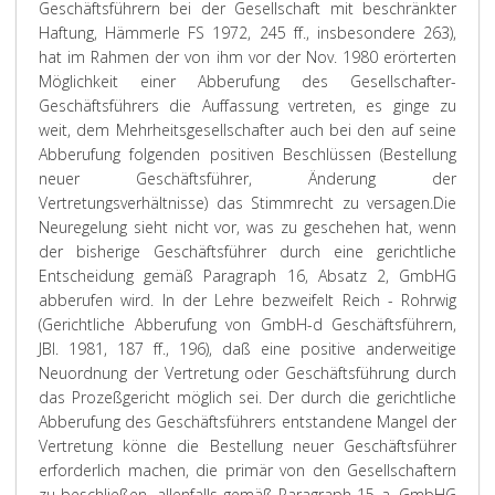
Geschäftsführern bei der Gesellschaft mit beschränkter
Haftung, Hämmerle FS 1972, 245 ff., insbesondere 263),
hat im Rahmen der von ihm vor der Nov. 1980 erörterten
Möglichkeit einer Abberufung des Gesellschafter-
Geschäftsführers die Auffassung vertreten, es ginge zu
weit, dem Mehrheitsgesellschafter auch bei den auf seine
Abberufung folgenden positiven Beschlüssen (Bestellung
neuer Geschäftsführer, Änderung der
Vertretungsverhältnisse) das Stimmrecht zu versagen.
Die
Neuregelung sieht nicht vor, was zu geschehen hat, wenn
der bisherige Geschäftsführer durch eine gerichtliche
Entscheidung gemäß Paragraph 16, Absatz 2, GmbHG
abberufen wird. In der Lehre bezweifelt Reich - Rohrwig
(Gerichtliche Abberufung von GmbH-d Geschäftsführern,
JBl. 1981, 187 ff., 196), daß eine positive anderweitige
Neuordnung der Vertretung oder Geschäftsführung durch
das Prozeßgericht möglich sei. Der durch die gerichtliche
Abberufung des Geschäftsführers entstandene Mangel der
Vertretung könne die Bestellung neuer Geschäftsführer
erforderlich machen, die primär von den Gesellschaftern
zu beschließen, allenfalls gemäß Paragraph 15 a, GmbHG