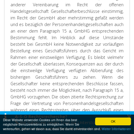
anderer Vereinbarung im Recht der offenen
Handelsgesellschaft Gesellschafterbeschlüsse einstimmig,
im Recht der GesmbH aber mehrstimmig gefaßt werden
und es bezüglich der Personenhandelsgesellschaften auch
an einer dem Paragraph 15 a, GmbHG entsprechenden
Bestimmung fehlt. Im Hinblick auf diese Umstände
besteht bei GesmbH keine Notwendigkeit zur vorläufigen
Bestellung eines Geschäftsführers durch das Gericht im
Rahmen einer einstweiligen Verfügung. Es bleibt vielmehr
der Gesellschaft überlassen, Konsequenzen aus der durch
die einstweilige Verfügung verfügten Abberufung des
bisherigen Geschäftsführers zu ziehen. Wenn die
Gesellschafter keine entsprechenden Beschlüsse fassen,
besteht noch immer die Möglichkeit, nach Paragraph 15 a,
GmbHG vorzugehen. Die oben zitierte Rechtsprechung zur
Frage der Vertretung von Personenhandelsgesellschaften
während eines Rechtsstreites über den Ausschluß eines
×
vertretungsbefugten Gesellschafters kann daher nicht auf
A-S-O Rechtsrecherche?
Diese Website verwendet Cookies um Ihnen das best
OK
Wir haben ein neues Tool zur Unterstützung bei der
einstweilige Verfügung im Rahmen einer Klage nach
möglichste Benutzererlebnis zu ermöglichen. Wenn Sie
Rechtsrecherche veröffentlicht. Mehr Infos finden Sie hier >>
weitersurfen, gehen wir davon aus, dass Sie damit einverstanden sind.
Weiter Informationen
Paragraph 16, Absatz 2, GmbHG angewendet werden.