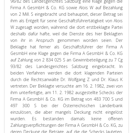
96/82 des Landesgerichtes Salzburg eine Klage gegen die
Firma A GesmbH & Co. KG sowie Alois W auf Bezahlung
von 2 Mill. S eingebracht und behauptet, dieser Betrag sei
ihm als Entgelt für seine Geschäftsführertätigkeit von Alois
W zugesagt worden, während die dort erstbeklagte Partei
deshalb dafür hafte, weil die Dienste des hier Beklagten
von ihr in Anspruch genommen worden seien. Der
Beklagte hat ferner als Geschäftsführer der Firma A
GesmbH eine Klage gegen die Firma A GesmbH & Co. KG
auf Zahlung von 2 834 025 S an Gewinnbeteiligung zu 7 Cg
93/82 des Landesgerichtes Salzburg eingebracht. In
beiden Verfahren werden die dort klagenden Parteien
durch die Rechtsanwälte Dr. Wolfgang Z und Dr. Klaus K
vertreten. Der Beklagte versuchte am 16. 2. 1982, zwei von
ihm unterfertigte, am 11. 2. 1982 ausgestellte Schecks der
Firma A GesmbH & Co. KG im Betrag von 483 700 S und
497 300 S bei der Österreichischen Länderbank
einzulösen, die aber mangels Deckung nicht eingelöst
wurden. Es bestanden damals keine offenen
Zahlungsverpflichtungen der Firma A GesmbH & Co. KG, zu
deren Deckung die Beträge, auf die die Schecks lauteten,