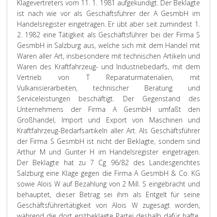
Klagevertreters vom 11. 1. 1981 aufgekundigt. Der Beklagte
ist nach wie vor als Geschäftsführer der A GesmbH im
Handelsregister eingetragen. Er übt aber seit zumindest 1.
2. 1982 eine Tätigkeit als Geschäftsführer bei der Firma S
GesmbH in Salzburg aus, welche sich mit dem Handel mit
Waren aller Art, insbesondere mit technischen Artikeln und
Waren des Kraftfahrzeug- und Industriebedarfs, mit dem
Vertrieb von T Reparaturmaterialien, mit
Vulkanisierarbeiten, technischer Beratung und
Serviceleistungen beschäftigt. Der Gegenstand des
Unternehmens der Firma A GesmbH umfaßt den
Großhandel, Import und Export von Maschinen und
Kraftfahrzeug-Bedarfsartikeln aller Art. Als Geschäftsführer
der Firma S GesmbH ist nicht der Beklagte, sondern sind
Arthur M und Gunter H im Handelsregister eingetragen.
Der Beklagte hat zu 7 Cg 96/82 des Landesgerichtes
Salzburg eine Klage gegen die Firma A GesmbH & Co. KG
sowie Alois W auf Bezahlung von 2 Mill. S eingebracht und
behauptet, dieser Betrag sei ihm als Entgelt für seine
Geschäftsführertätigkeit von Alois W zugesagt worden,
während die dort erstbeklagte Partei deshalb dafür hafte,