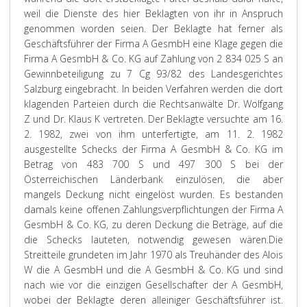
weil die Dienste des hier Beklagten von ihr in Anspruch
genommen worden seien. Der Beklagte hat ferner als
Geschäftsführer der Firma A GesmbH eine Klage gegen die
Firma A GesmbH & Co. KG auf Zahlung von 2 834 025 S an
Gewinnbeteiligung zu 7 Cg 93/82 des Landesgerichtes
Salzburg eingebracht. In beiden Verfahren werden die dort
klagenden Parteien durch die Rechtsanwälte Dr. Wolfgang
Z und Dr. Klaus K vertreten. Der Beklagte versuchte am 16.
2. 1982, zwei von ihm unterfertigte, am 11. 2. 1982
ausgestellte Schecks der Firma A GesmbH & Co. KG im
Betrag von 483 700 S und 497 300 S bei der
Österreichischen Länderbank einzulösen, die aber
mangels Deckung nicht eingelöst wurden. Es bestanden
damals keine offenen Zahlungsverpflichtungen der Firma A
GesmbH & Co. KG, zu deren Deckung die Beträge, auf die
die Schecks lauteten, notwendig gewesen wären.
Die
Streitteile grundeten im Jahr 1970 als Treuhänder des Alois
W die A GesmbH und die A GesmbH & Co. KG und sind
nach wie vor die einzigen Gesellschafter der A GesmbH,
wobei der Beklagte deren alleiniger Geschäftsführer ist.