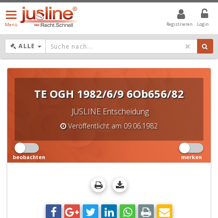
Menü
öffnen/schließen
Registrieren
Login
Menü
DROPDOWN: GEWÄHLTER WERT IST ALLE
ALLE
TE OGH 1982/6/9 6Ob656/82
JUSLINE Entscheidung
Veröffentlicht am 09.06.1982
beobachten
merken