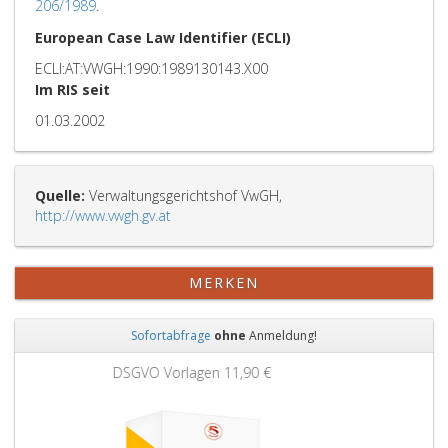
206/1989
.
European Case Law Identifier (ECLI)
ECLI:AT:VWGH:1990:1989130143.X00
Im RIS seit
01.03.2002
Quelle:
Verwaltungsgerichtshof VwGH,
http://www.vwgh.gv.at
MERKEN
Sofortabfrage
ohne
Anmeldung!
Zurück
Weit
Grundbuchauszug
11,90 €