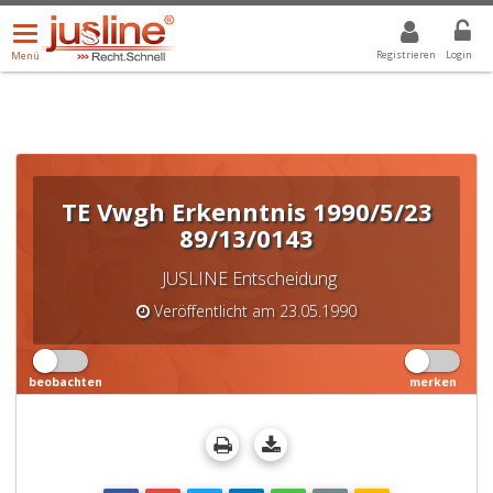
Menü
DROPDOWN: GEWÄHLTER WERT IST ALLE
ALLE
öffnen/schließen
Registrieren
Login
Menü
TE Vwgh Erkenntnis 1990/5/23
89/13/0143
JUSLINE Entscheidung
Veröffentlicht am 23.05.1990
beobachten
merken