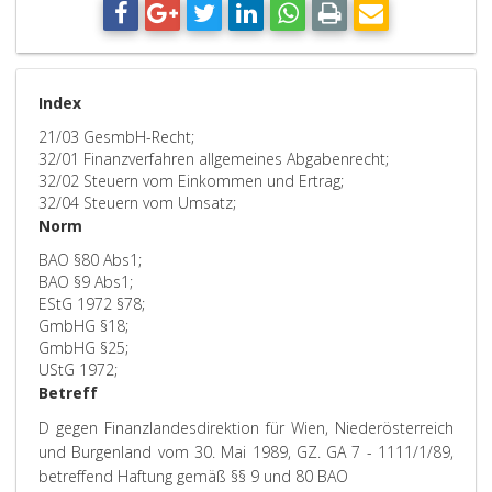
Index
21/03 GesmbH-Recht;
32/01 Finanzverfahren allgemeines Abgabenrecht;
32/02 Steuern vom Einkommen und Ertrag;
32/04 Steuern vom Umsatz;
Norm
BAO §80 Abs1;
BAO §9 Abs1;
EStG 1972 §78;
GmbHG §18;
GmbHG §25;
UStG 1972;
Betreff
D gegen Finanzlandesdirektion für Wien, Niederösterreich
und Burgenland vom 30. Mai 1989, GZ. GA 7 - 1111/1/89,
betreffend Haftung gemäß §§ 9 und 80 BAO