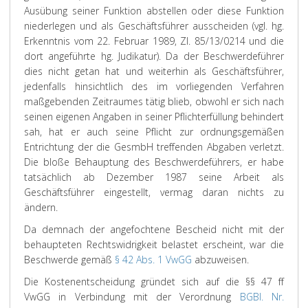
Ausübung seiner Funktion abstellen oder diese Funktion
niederlegen und als Geschäftsführer ausscheiden (vgl. hg.
Erkenntnis vom 22. Februar 1989, Zl. 85/13/0214 und die
dort angeführte hg. Judikatur). Da der Beschwerdeführer
dies nicht getan hat und weiterhin als Geschäftsführer,
jedenfalls hinsichtlich des im vorliegenden Verfahren
maßgebenden Zeitraumes tätig blieb, obwohl er sich nach
seinen eigenen Angaben in seiner Pflichterfüllung behindert
sah, hat er auch seine Pflicht zur ordnungsgemäßen
Entrichtung der die GesmbH treffenden Abgaben verletzt.
Die bloße Behauptung des Beschwerdeführers, er habe
tatsächlich ab Dezember 1987 seine Arbeit als
Geschäftsführer eingestellt, vermag daran nichts zu
ändern.
Da demnach der angefochtene Bescheid nicht mit der
behaupteten Rechtswidrigkeit belastet erscheint, war die
Beschwerde gemäß
§ 42 Abs. 1 VwGG
abzuweisen.
Die Kostenentscheidung gründet sich auf die §§ 47 ff
VwGG in Verbindung mit der Verordnung
BGBl. Nr.