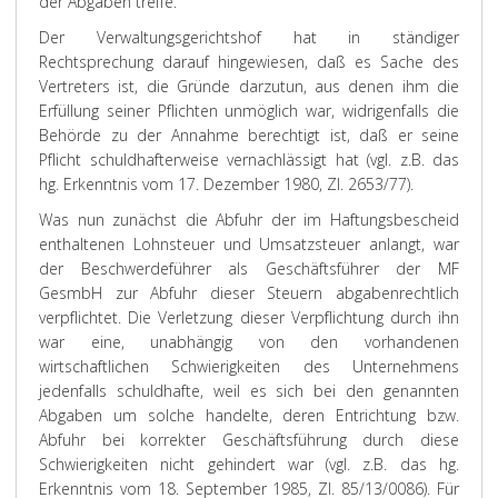
der Abgaben treffe.
Der Verwaltungsgerichtshof hat in ständiger
Rechtsprechung darauf hingewiesen, daß es Sache des
Vertreters ist, die Gründe darzutun, aus denen ihm die
Erfüllung seiner Pflichten unmöglich war, widrigenfalls die
Behörde zu der Annahme berechtigt ist, daß er seine
Pflicht schuldhafterweise vernachlässigt hat (vgl. z.B. das
hg. Erkenntnis vom 17. Dezember 1980, Zl. 2653/77).
Was nun zunächst die Abfuhr der im Haftungsbescheid
enthaltenen Lohnsteuer und Umsatzsteuer anlangt, war
der Beschwerdeführer als Geschäftsführer der MF
GesmbH zur Abfuhr dieser Steuern abgabenrechtlich
verpflichtet. Die Verletzung dieser Verpflichtung durch ihn
war eine, unabhängig von den vorhandenen
wirtschaftlichen Schwierigkeiten des Unternehmens
jedenfalls schuldhafte, weil es sich bei den genannten
Abgaben um solche handelte, deren Entrichtung bzw.
Abfuhr bei korrekter Geschäftsführung durch diese
Schwierigkeiten nicht gehindert war (vgl. z.B. das hg.
Erkenntnis vom 18. September 1985, Zl. 85/13/0086). Für