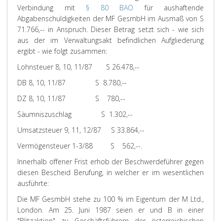
Verbindung mit
§ 80 BAO
für aushaftende
Abgabenschuldigkeiten der MF GesmbH im Ausmaß von S
71.766,-- in Anspruch. Dieser Betrag setzt sich - wie sich
aus der im Verwaltungsakt befindlichen Aufgliederung
ergibt - wie folgt zusammen:
Lohnsteuer 8, 10, 11/87 S 26.478,--
DB 8, 10, 11/87 S 8.780,--
DZ 8, 10, 11/87 S 780,--
Säumniszuschlag S 1.302,--
Umsatzsteuer 9, 11, 12/87 S 33.864,--
Vermögensteuer 1-3/88 S 562,--.
Innerhalb offener Frist erhob der Beschwerdeführer gegen
diesen Bescheid Berufung, in welcher er im wesentlichen
ausführte:
Die MF GesmbH stehe zu 100 % im Eigentum der M Ltd.,
London. Am 25. Juni 1987 seien er und B in einer
"Blitzaktion" zu Geschäftsführern der österreichischen