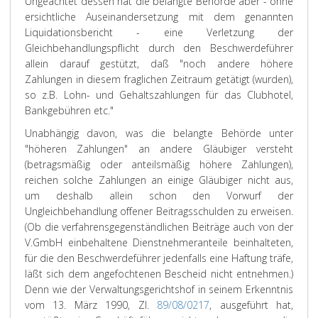
Ungeachtet dessen hat die belangte Behörde aber - ohne
ersichtliche Auseinandersetzung mit dem genannten
Liquidationsbericht - eine Verletzung der
Gleichbehandlungspflicht durch den Beschwerdeführer
allein darauf gestützt, daß "noch andere höhere
Zahlungen in diesem fraglichen Zeitraum getätigt (wurden),
so z.B. Lohn- und Gehaltszahlungen für das Clubhotel,
Bankgebühren etc."
Unabhängig davon, was die belangte Behörde unter
"höheren Zahlungen" an andere Gläubiger versteht
(betragsmäßig oder anteilsmäßig höhere Zahlungen),
reichen solche Zahlungen an einige Gläubiger nicht aus,
um deshalb allein schon den Vorwurf der
Ungleichbehandlung offener Beitragsschulden zu erweisen.
(Ob die verfahrensgegenständlichen Beiträge auch von der
V.GmbH einbehaltene Dienstnehmeranteile beinhalteten,
für die den Beschwerdeführer jedenfalls eine Haftung träfe,
läßt sich dem angefochtenen Bescheid nicht entnehmen.)
Denn wie der Verwaltungsgerichtshof in seinem Erkenntnis
vom 13. März 1990, Zl.
89/08/0217
, ausgeführt hat,