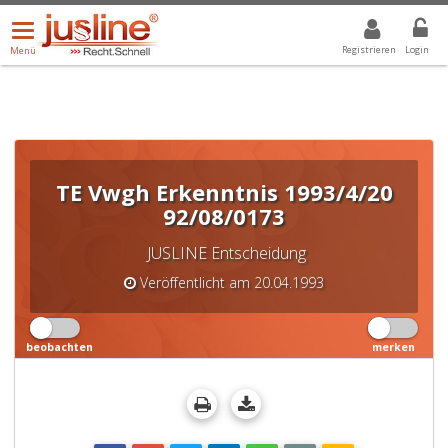
Menü
DROPDOWN: GEWÄHLTER WERT IST ALLE
ALLE
öffnen/schließen
Registrieren
Login
Menü
TE Vwgh Erkenntnis 1993/4/20
92/08/0173
JUSLINE Entscheidung
Veröffentlicht am 20.04.1993
beobachten
merken