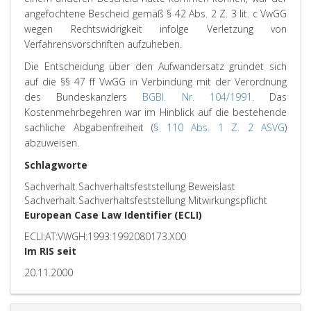
angefochtene Bescheid gemäß § 42 Abs. 2 Z. 3 lit. c VwGG
wegen Rechtswidrigkeit infolge Verletzung von
Verfahrensvorschriften aufzuheben.
Die Entscheidung über den Aufwandersatz gründet sich
auf die §§ 47 ff VwGG in Verbindung mit der Verordnung
des Bundeskanzlers
BGBl. Nr. 104/1991
. Das
Kostenmehrbegehren war im Hinblick auf die bestehende
sachliche Abgabenfreiheit (
§ 110 Abs. 1 Z. 2 ASVG
)
abzuweisen.
Schlagworte
Sachverhalt Sachverhaltsfeststellung Beweislast
Sachverhalt Sachverhaltsfeststellung Mitwirkungspflicht
European Case Law Identifier (ECLI)
ECLI:AT:VWGH:1993:1992080173.X00
Im RIS seit
20.11.2000