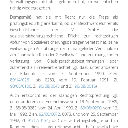
Verwaltungsgerichtshofes gefunden hat, im wesentlichen
richtig wiedergegeben.
Demgemäß hat sie mit Recht nur die Frage als
prüfungsbedürftig anerkannt, ob der Beschwerdeführer als
Geschäftsführer der V. GmbH die
sozialversicherungsrechtliche Pflicht zur rechtzeitigen
Abfuhr von Sozialversicherungsbeiträgen verletzt hat, seine
weitwendigen Ausführungen zum mangelnden Verschulden
am finanziellen Ruin der Gesellschaft und zur mangelnden
Verletzung von Gläubigerschutzbestimmungen aber
zutreffend als irrelevant erachtet (vgl. dazu unter anderem
die Erkenntnisse vom 7. September 1990, Zlen.
89/14/0261
bis 0263, vom 19. Februar 1991, Zl.
90/08/0100
, Zl.
90/08/0045
und Zl.
90/08/0016
).
Auch entspricht es der ständigen Rechtsprechung (vgl.
unter anderem die Erkenntnisse vom 19. September 1989,
Zl. 88/08/0283, vom 24. April 1990, Zl.
89/08/0290
, vom 12.
Mai 1992, Zlen.
92/08/0072
, 0073, und vom 25. September
1992, Zl.
91/17/0134
), daß der vertretungsbefugte und im
Rahmen dieser Vertretungsmacht haftungspflichtige