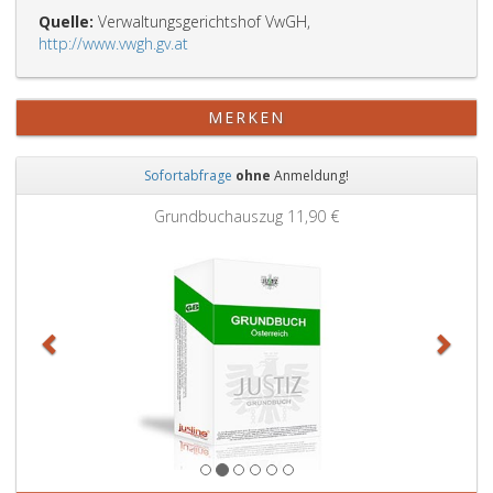
Quelle:
Verwaltungsgerichtshof VwGH,
http://www.vwgh.gv.at
MERKEN
Sofortabfrage
ohne
Anmeldung!
Zurück
Weit
Grundbuchauszug
11,90 €