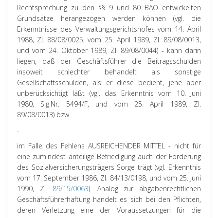
Rechtsprechung zu den §§ 9 und 80 BAO entwickelten
Grundsätze herangezogen werden können (vgl. die
Erkenntnisse des Verwaltungsgerichtshofes vom 14. April
1988, Zl. 88/08/0025, vom 25. April 1989, Zl. 89/08/0013,
und vom 24. Oktober 1989, Zl. 89/08/0044) - kann darin
liegen, daß der Geschäftsführer die Beitragsschulden
insoweit schlechter behandelt als sonstige
Gesellschaftsschulden, als er diese bedient, jene aber
unberücksichtigt läßt (vgl. das Erkenntnis vom 10. Juni
1980, Slg.Nr. 5494/F, und vom 25. April 1989, Zl.
89/08/0013) bzw.
-
im Falle des Fehlens AUSREICHENDER MITTEL - nicht für
eine zumindest anteilige Befriedigung auch der Forderung
des Sozialversicherungsträgers Sorge trägt (vgl. Erkenntnis
vom 17. September 1986, Zl. 84/13/0198, und vom 25. Juni
1990, Zl.
89/15/0063
). Analog zur abgabenrechtlichen
Geschäftsführerhaftung handelt es sich bei den Pflichten,
deren Verletzung eine der Voraussetzungen für die