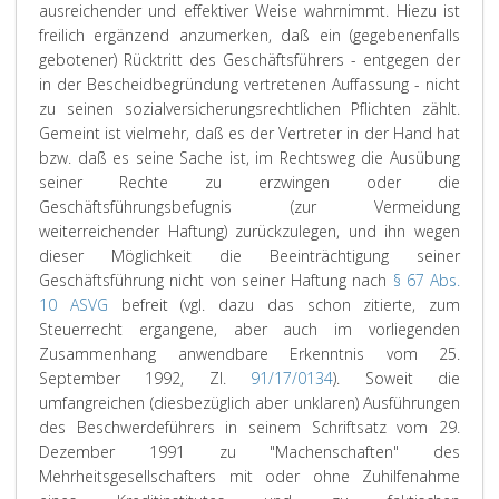
ausreichender und effektiver Weise wahrnimmt. Hiezu ist
freilich ergänzend anzumerken, daß ein (gegebenenfalls
gebotener) Rücktritt des Geschäftsführers - entgegen der
in der Bescheidbegründung vertretenen Auffassung - nicht
zu seinen sozialversicherungsrechtlichen Pflichten zählt.
Gemeint ist vielmehr, daß es der Vertreter in der Hand hat
bzw. daß es seine Sache ist, im Rechtsweg die Ausübung
seiner Rechte zu erzwingen oder die
Geschäftsführungsbefugnis (zur Vermeidung
weiterreichender Haftung) zurückzulegen, und ihn wegen
dieser Möglichkeit die Beeinträchtigung seiner
Geschäftsführung nicht von seiner Haftung nach
§ 67 Abs.
10 ASVG
befreit (vgl. dazu das schon zitierte, zum
Steuerrecht ergangene, aber auch im vorliegenden
Zusammenhang anwendbare Erkenntnis vom 25.
September 1992, Zl.
91/17/0134
). Soweit die
umfangreichen (diesbezüglich aber unklaren) Ausführungen
des Beschwerdeführers in seinem Schriftsatz vom 29.
Dezember 1991 zu "Machenschaften" des
Mehrheitsgesellschafters mit oder ohne Zuhilfenahme