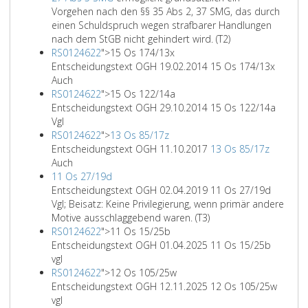
Vorgehen nach den §§ 35 Abs 2, 37 SMG, das durch
einen Schuldspruch wegen strafbarer Handlungen
nach dem StGB nicht gehindert wird. (T2)
RS0124622
">
15 Os 174/13x
Entscheidungstext OGH 19.02.2014 15 Os 174/13x
Auch
RS0124622
">
15 Os 122/14a
Entscheidungstext OGH 29.10.2014 15 Os 122/14a
Vgl
RS0124622
">
13 Os 85/17z
Entscheidungstext OGH 11.10.2017
13 Os 85/17z
Auch
11 Os 27/19d
Entscheidungstext OGH 02.04.2019 11 Os 27/19d
Vgl; Beisatz: Keine Privilegierung, wenn primär andere
Motive ausschlaggebend waren. (T3)
RS0124622
">
11 Os 15/25b
Entscheidungstext OGH 01.04.2025 11 Os 15/25b
vgl
RS0124622
">
12 Os 105/25w
Entscheidungstext OGH 12.11.2025 12 Os 105/25w
vgl