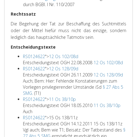
durch BGBl. I Nr. 110/2007
Rechtssatz
Die Begehung der Tat zur Beschaffung des Suchtmittels
oder der Mittel hiefür muss nicht das einzige, sondern
lediglich das hauptsächliche Tatmotiv sein.
Entscheidungstexte
RS0124622
">
12 Os 102/08d
Entscheidungstext OGH 22.08.2008
12 Os 102/08d
RS0124622
">
12 Os 128/09d
Entscheidungstext OGH 26.11.2009
12 Os 128/09d
Auch; Bem: Hier: Fehlende Konstatierungen zum
Vorliegen privilegierender Umstände iSd
§ 27 Abs 5
SMG
. (T1)
RS0124622
">
11 Os 38/10p
Entscheidungstext OGH 18.05.2010
11 Os 38/10p
Auch
RS0124622
">
15 Os 138/11z
Entscheidungstext OGH 14.12.2011 15 Os 138/11z
Vgl auch; Bem wie T1; Beisatz: Der Tatbestand des
§
27 Abs 5 SMG
ermöglicht grundsätzlich ein