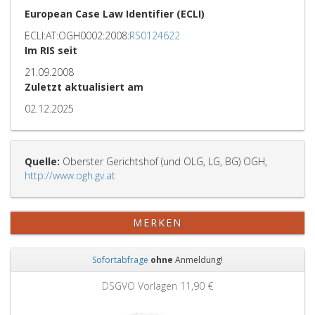
European Case Law Identifier (ECLI)
ECLI:AT:OGH0002:2008:
RS0124622
Im RIS seit
21.09.2008
Zuletzt aktualisiert am
02.12.2025
Quelle:
Oberster Gerichtshof (und OLG, LG, BG) OGH,
http://www.ogh.gv.at
MERKEN
Sofortabfrage
ohne
Anmeldung!
Zurück
Weit
DSGVO Vorlagen
11,90 €