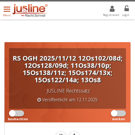
Menü
DROPDOWN: GEWÄHLTER WERT IST ALLE
ALLE
öffnen/schließen
Registrieren
Login
Menü
RS OGH 2025/11/12 12Os102/08d;
12Os128/09d; 11Os38/10p;
15Os138/11z; 15Os174/13x;
15Os122/14a; 13Os8
JUSLINE Rechtssatz
Veröffentlicht am 12.11.2025
beobachten
merken