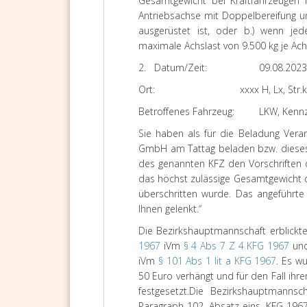
Gesamtgewicht bei Kraftfahrzeugen 
Antriebsachse mit Doppelbereifung un
ausgerüstet ist, oder b.) wenn jed
maximale Achslast von 9.500 kg je Achs
2.
Datum/Zeit:
09.08.2023
Ort:
xxxx H, Lx, Str
Betroffenes Fahrzeug:
LKW, Kennz
Sie haben als für die Beladung Veran
GmbH am Tattag beladen bzw. dieses 
des genannten KFZ den Vorschriften d
das höchst zulässige Gesamtgewicht 
überschritten wurde. Das angeführt
Ihnen gelenkt.“
Die Bezirkshauptmannschaft erblickt
1967
iVm
§ 4 Abs 7 Z 4 KFG 1967
und
iVm
§ 101 Abs 1 lit a KFG 1967
. Es 
50 Euro verhängt und für den Fall ihrer
festgesetzt.
Die Bezirkshauptmannsch
Paragraph 102, Absatz eins, KFG 1967