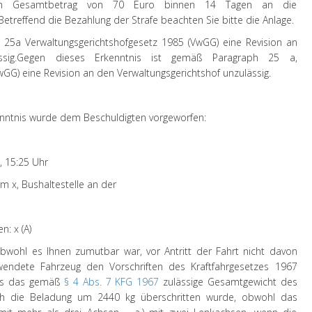
n Gesamtbetrag von 70 Euro binnen 14 Tagen an die
etreffend die Bezahlung der Strafe beachten Sie bitte die
Anlage
.
 25a Verwaltungsgerichtshofgesetz 1985 (VwGG) eine Revision an
sig.
Gegen dieses Erkenntnis ist gemäß Paragraph 25 a,
GG) eine Revision an den Verwaltungsgerichtshof unzulässig.
nis wurde dem Beschuldigten vorgeworfen:
, 15:25 Uhr
.km x, Bushaltestelle an der
n: x (A)
obwohl es Ihnen zumutbar war, vor Antritt der Fahrt nicht davon
endete Fahrzeug den Vorschriften des Kraftfahrgesetzes 1967
dass das gemäß
§ 4 Abs. 7 KFG 1967
zulässige Gesamtgewicht des
ch die Beladung um 2440 kg überschritten wurde, obwohl das