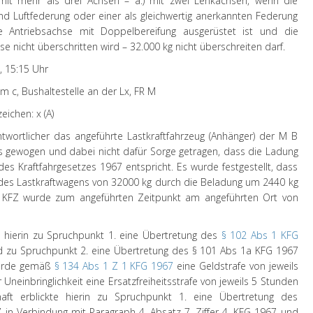
mit mehr als drei Achsen – a.) mit zwei Lenkachsen, wenn die
d Luftfederung oder einer als gleichwertig anerkannten Federung
e Antriebsachse mit Doppelbereifung ausgerüstet ist und die
e nicht überschritten wird – 32.000 kg nicht überschreiten darf.
, 15:15 Uhr
.km c, Bushaltestelle an der Lx, FR M
eichen: x (A)
twortlicher das angeführte Lastkraftfahrzeug (Anhänger) der M B
gewogen und dabei nicht dafür Sorge getragen, dass die Ladung
es Kraftfahrgesetzes 1967 entspricht. Es wurde festgestellt, dass
des Lastkraftwagens von 32000 kg durch die Beladung um 2440 kg
e KFZ wurde zum angeführten Zeitpunkt am angeführten Ort von
e hierin zu Spruchpunkt 1. eine Übertretung des
§ 102 Abs 1 KFG
 zu Spruchpunkt 2. eine Übertretung des § 101 Abs 1a KFG 1967
wurde gemäß
§ 134 Abs 1 Z 1 KFG 1967
eine Geldstrafe von jeweils
 Uneinbringlichkeit eine Ersatzfreiheitsstrafe von jeweils 5 Stunden
aft erblickte hierin zu Spruchpunkt 1. eine Übertretung des
 in Verbindung mit Paragraph 4, Absatz 7, Ziffer 4, KFG 1967 und