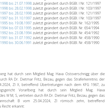
.1998 bis 21.07.1998
zuletzt geändert durch BGBl. I Nr. 121/1997
.1998 bis 28.02.1998
zuletzt geändert durch BGBl. I Nr. 103/1997
.1997 bis 28.02.1998
zuletzt geändert durch BGBl. I Nr. 121/1997
.1997 bis 31.10.1997
zuletzt geändert durch BGBl. I Nr. 103/1997
.1995 bis 19.08.1997
zuletzt geändert durch BGBl. Nr. 162/1995
.1994 bis 07.03.1995
zuletzt geändert durch BGBl. Nr. 654/1994
.1992 bis 23.08.1994
zuletzt geändert durch BGBl. Nr. 454/1992
.1991 bis 31.07.1992
zuletzt geändert durch BGBl. Nr. 458/1990
.1990 bis 30.06.1991
zuletzt geändert durch BGBl. Nr. 458/1990
berg hat durch sein Mitglied Mag. Hava Ostoverschnigg über die
rch RA Dr. Dietmar Fritz, Bezau, gegen das Straferkenntnis der
.2024, Zl X, betreffend Übertretungen nach dem KFG 1967, zu
ngsgericht Vorarlberg hat durch sein Mitglied Mag. Hava
es W M, S, vertreten durch RA Dr. Dietmar Fritz, Bezau, gegen das
mannschaft B vom 25.04.2024, Zl römisch zehn, betreffend
 Recht erkannt: