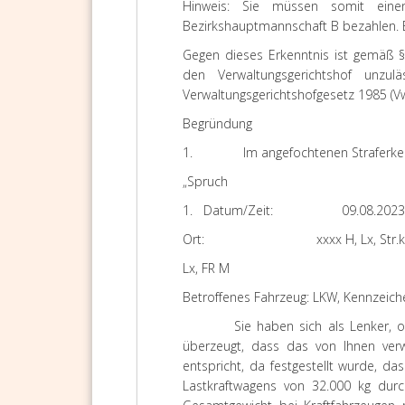
Hinweis
:
Sie müssen somit eine
Bezirkshauptmannschaft B bezahlen. B
Gegen dieses Erkenntnis ist gemäß §
den Verwaltungsgerichtshof unzuläs
Verwaltungsgerichtshofgesetz 1985 (Vw
Begründung
1. Im angefochtenen Straferkennt
„Spruch
1.
Datum/Zeit:
09.08.2023
Ort:
xxxx H, Lx, Str
Lx, FR M
Betroffenes Fahrzeug:
LKW, Kennzeiche
Sie haben sich als Lenker, 
überzeugt, dass das von Ihnen verw
entspricht, da festgestellt wurde, 
Lastkraftwagens von 32.000 kg dur