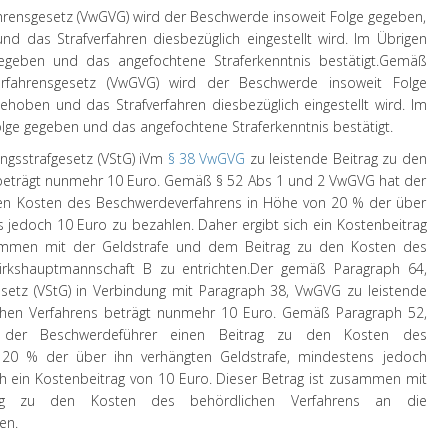
hrensgesetz (VwGVG) wird der Beschwerde insoweit Folge gegeben,
d das Strafverfahren diesbezüglich eingestellt wird. Im Übrigen
geben und das angefochtene Straferkenntnis bestätigt.
Gemäß
verfahrensgesetz (VwGVG) wird der Beschwerde insoweit Folge
ehoben und das Strafverfahren diesbezüglich eingestellt wird. Im
lge gegeben und das angefochtene Straferkenntnis bestätigt.
ngsstrafgesetz (VStG) iVm
§ 38 VwGVG
zu leistende Beitrag zu den
beträgt nunmehr 10 Euro. Gemäß § 52 Abs 1 und 2 VwGVG hat der
den Kosten des Beschwerdeverfahrens in Höhe von 20 % der über
s jedoch 10 Euro zu bezahlen. Daher ergibt sich ein Kostenbeitrag
sammen mit der Geldstrafe und dem Beitrag zu den Kosten des
irkshauptmannschaft B zu entrichten.
Der gemäß Paragraph 64,
esetz (VStG) in Verbindung mit Paragraph 38, VwGVG zu leistende
chen Verfahrens beträgt nunmehr 10 Euro. Gemäß Paragraph 52,
er Beschwerdeführer einen Beitrag zu den Kosten des
20 % der über ihn verhängten Geldstrafe, mindestens jedoch
ch ein Kostenbeitrag von 10 Euro. Dieser Betrag ist zusammen mit
ag zu den Kosten des behördlichen Verfahrens an die
en.