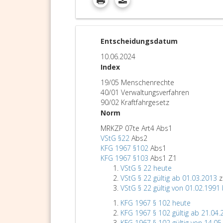
Entscheidungsdatum
10.06.2024
Index
19/05 Menschenrechte
40/01 Verwaltungsverfahren
90/02 Kraftfahrgesetz
Norm
MRKZP 07te Art4 Abs1
VStG §22
Abs2
KFG 1967 §102
Abs1
KFG 1967 §103
Abs1 Z1
VStG § 22 heute
VStG § 22 gültig ab 01.03.2013
z
VStG § 22 gültig von 01.02.1991
KFG 1967 § 102 heute
KFG 1967 § 102 gültig ab 21.04.
KFG 1967 § 102 gültig von 14.05