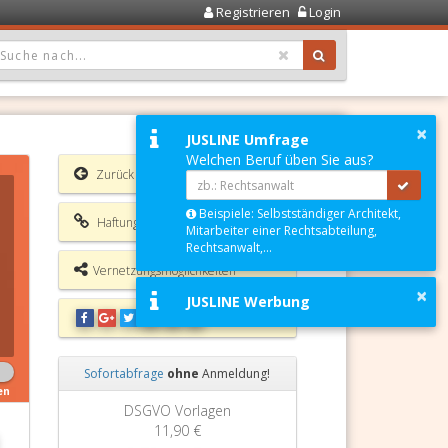
Registrieren
Login
OPDOWN: GEWÄHLTER WERT IST ALLE
×
JUSLINE Umfrage
Welchen Beruf üben Sie aus?
Zurück
Beispiele: Selbstständiger Architekt,
Haftungsausschluss
Mitarbeiter einer Rechtsabteilung,
Rechtsanwalt,...
Vernetzungsmöglichkeiten
×
JUSLINE Werbung
Sofortabfrage
ohne
Anmeldung!
en
Zurück
Weiter
Grundbuchauszug
11,90 €