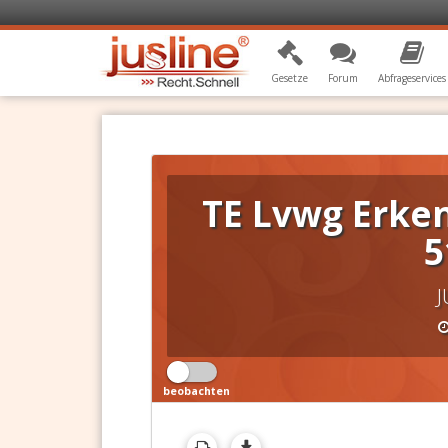
Gesetze
Forum
Abfrageservices
TE Lvwg Erken
5
J
beobachten