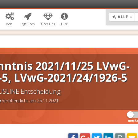
DR
ALLE
Tools
Legal.Tech
Über Uns
Hilfe
nntnis 2021/11/25 LVwG-
-5, LVwG-2021/24/1926-5
USLINE Entscheidung
Veröffentlicht am 25.11.2021
merk
DSGVO Vorlagen
11,90 €