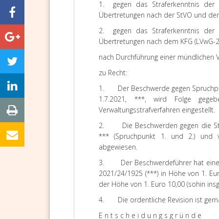
1. gegen das Straferkenntnis der 
Übertretungen nach der StVO und de
2. gegen das Straferkenntnis der 
Übertretungen nach dem KFG (LVwG-2
nach Durchführung einer mündlichen 
zu Recht:
1. Der Beschwerde gegen
Spruchp
1.7.2021, ***,
wird Folge gegeb
Verwaltungsstrafverfahren
eingestellt
.
2. Die Beschwerden gegen die Straf
*** (Spruchpunkt
1.
und
2.
) und 
abgewiesen
.
3. Der Beschwerdeführer hat einen
2021/24/1925 (***) in Höhe von 1. Eu
der Höhe von 1. Euro 10,00 (sohin insg
4. Die
ordentliche Revision
ist gem
E n t s c h e i d u n g s g r ü n d e