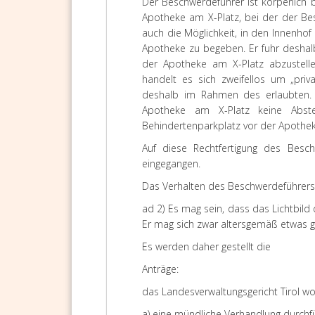
Der Beschwerdeführer ist körperlich 
Apotheke am X-Platz, bei der der Bes
auch die Möglichkeit, in den Innenhof 
Apotheke zu begeben. Er fuhr deshalb
der Apotheke am X-Platz abzustell
handelt es sich zweifellos um „priv
deshalb im Rahmen des erlaubten. 
Apotheke am X-Platz keine Abste
Behindertenparkplatz vor der Apothek
Auf diese Rechtfertigung des Besch
eingegangen.
Das Verhalten des Beschwerdeführers i
ad 2) Es mag sein, dass das Lichtbil
Er mag sich zwar altersgemäß etwas geä
Es werden daher gestellt die
Anträge:
das Landesverwaltungsgericht Tirol wo
a) eine mündliche Verhandlung durchf