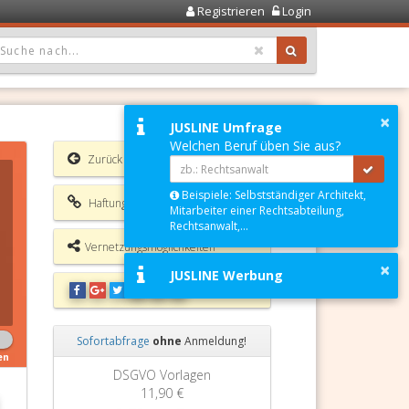
Registrieren
Login
OPDOWN: GEWÄHLTER WERT IST ALLE
×
JUSLINE Umfrage
Welchen Beruf üben Sie aus?
Zurück
Beispiele: Selbstständiger Architekt,
Haftungsausschluss
Mitarbeiter einer Rechtsabteilung,
Rechtsanwalt,...
Vernetzungsmöglichkeiten
×
JUSLINE Werbung
Sofortabfrage
ohne
Anmeldung!
en
Zurück
Weiter
Grundbuchauszug
11,90 €