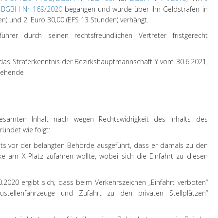
F
BGBl I Nr 169/2020
begangen und wurde über ihn Geldstrafen in
n) und 2. Euro 30,00 (EFS 13 Stunden) verhängt.
rer durch seinen rechtsfreundlichen Vertreter fristgerecht
das Straferkenntnis der Bezirkshauptmannschaft Y vom 30.6.2021,
stehende
.
esamten Inhalt nach wegen Rechtswidrigkeit des Inhalts des
ündet wie folgt:
its vor der belangten Behörde ausgeführt, dass er damals zu den
e am X-Platz zufahren wollte, wobei sich die Einfahrt zu diesen
2020 ergibt sich, dass beim Verkehrszeichen „Einfahrt verboten“
stellenfahrzeuge und Zufahrt zu den privaten Stellplätzen“