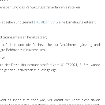
eheben und das Verwaltungsstrafverfahren einstellen;
afe absehen und gemäß
§ 45 Abs 1 VStG
eine Ermahnung erteilen;
und tatangemessen herabsetzen;
is aufheben und die Rechtssache zur Verfahrensergänzung und
ngte Behörde zurückverweisen.“
FG):
is der Bezirkshauptmannschaft Y vom 01.07.2021, Zl ***, wurde
lgender Sachverhalt zur Last gelegt:
bwohl es Ihnen zumutbar war, vor Antritt der Fahrt nicht davon