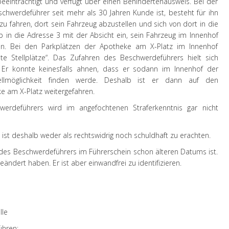
beeinträchtigt und verfügt über einen Behindertenausweis. Bei der
chwerdeführer seit mehr als 30 Jahren Kunde ist, besteht für ihn
zu fahren, dort sein Fahrzeug abzustellen und sich von dort in die
 in die Adresse 3 mit der Absicht ein, sein Fahrzeug im Innenhof
en. Bei den Parkplätzen der Apotheke am X-Platz im Innenhof
ate Stellplätze“. Das Zufahren des Beschwerdeführers hielt sich
Er konnte keinesfalls ahnen, dass er sodann im Innenhof der
llmöglichkeit finden werde. Deshalb ist er dann auf den
e am X-Platz weitergefahren.
werdeführers wird im angefochtenen Straferkenntnis gar nicht
st deshalb weder als rechtswidrig noch schuldhaft zu erachten.
d des Beschwerdeführers im Führerschein schon älteren Datums ist.
ndert haben. Er ist aber einwandfrei zu identifizieren.
lle
ühren;