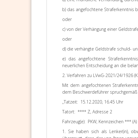
b) das angefochtene Straferkenntnis b
oder
c) von der Verhängung einer Geldstr
oder
d) die verhängte Geldstrafe schuld- 
e) das angefochtene Straferkenntn
neuerlichen Entscheidung an die bela
2. Verfahren zu LVwG-2021/24/1926 (K
Mit dem angefochtenen Straferkenntn
dem Beschwerdeführer spruchgemäß fo
„Tatzeit:
15.12.2020, 16.45 Uhr
Tatort:
****
Z, Adresse 2
Fahrzeug(e):
PKW, Kennzeichen *** (A)
1. Sie haben sich als Lenker(in), o