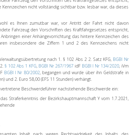
dete Fahrzeug den Vorschriften des Kraftfahrgesetzes entspricht,
e Kennzeichen nicht vollständig sichtbar bzw. lesbar war, da dieses
bwohl es Ihnen zumutbar war, vor Antritt der Fahrt nicht davon
dete Fahrzeug den Vorschriften des Kraftfahrgesetzes entspricht,
s Anbringen einer Anhängevorrichtung das hintere Kennzeichen des
waren insbesondere die Ziffern 1 und 2 des Kennzeichens nicht
Verwaltungsübertretung nach 1. § 102 Abs 2 2. Satz KFG,
BGBl Nr
2.
§ 102 Abs 1 KFG
,
BGBl Nr 267/1967
idF
BGBl I Nr 134/2020
, iVm
dF
BGBl I Nr 80/2002
, begangen und wurde über ihn Geldstrafe in
n) und 2. Euro 58,00 (EFS 11 Stunden) verhängt.
h vertretene Beschwerdeführer nachstehende Beschwerde ein:
das Straferkenntnis der Bezirkshauptmannschaft Y vom 1.7.2021,
stehende
.
esamten Inhalt nach wegen Rechtswidrigkeit des Inhalts des