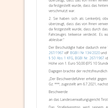
überzeugt, dass das von Ihnen verwen
da festgestellt wurde, dass das hinter
verschmutzt war.
2. Sie haben sich als Lenker(in), o
überzeugt, dass das von Ihnen verwen
da festgestellt wurde, dass durch da
Fahrzeuges teilweise verdeckt. Es 
ablesbar.“
Der Beschuldigte habe dadurch eine 
267/1967
idF
BGBl I Nr 134/2020
und 
§ 50 Abs 1 KFG
,
BGBl Nr. 267/1967
i
Höhe von 1. Euro 50,00 (EFS 10 Stunde
Dagegen brachte der rechtsfreundlic
„Der Beschwerdeführer erhebt gegen 
Gz: ***, zugestellt am 6.7.2021, nach
Beschwerde
an das Landesverwaltungsgericht Tirol
Das Straferkenntnis wird seinem g