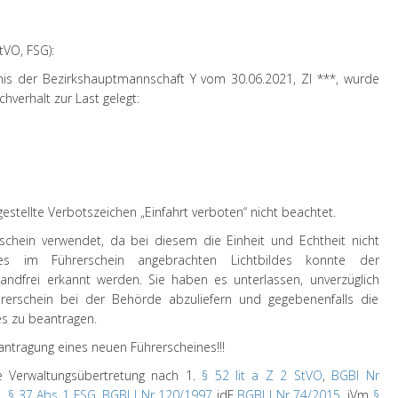
tVO, FSG):
is der Bezirkshauptmannschaft Y vom 30.06.2021, Zl ***, wurde
verhalt zur Last gelegt:
gestellte Verbotszeichen „Einfahrt verboten“ nicht beachtet.
rschein verwendet, da bei diesem die Einheit und Echtheit nicht
s im Führerschein angebrachten Lichtbildes konnte der
andfrei erkannt werden. Sie haben es unterlassen, unverzüglich
erschein bei der Behörde abzuliefern und gegebenenfalls die
es zu beantragen.
eantragung eines neuen Führerscheines!!!
e Verwaltungsübertretung nach 1.
§ 52 lit a Z 2 StVO
,
BGBl Nr
2.
§ 37 Abs 1 FSG
,
BGBl I Nr 120/1997
idF
BGBl I Nr 74/2015
, iVm
§