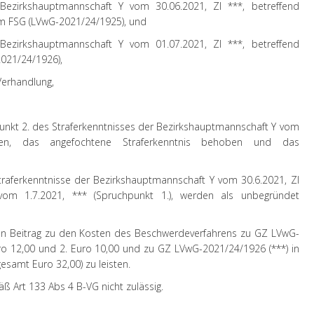
Bezirkshauptmannschaft Y vom 30.06.2021, Zl ***, betreffend
m FSG (LVwG-2021/24/1925), und
Bezirkshauptmannschaft Y vom 01.07.2021, Zl ***, betreffend
021/24/1926),
Verhandlung,
unkt 2.
des Straferkenntnisses der Bezirkshauptmannschaft Y vom
en
, das angefochtene Straferkenntnis behoben und das
erkenntnisse der Bezirkshauptmannschaft Y vom 30.6.2021, Zl
vom 1.7.2021, *** (Spruchpunkt
1.
), werden als
unbegründet
 Beitrag zu den Kosten des Beschwerdeverfahrens zu GZ LVwG-
ro 12,00 und 2. Euro 10,00 und zu GZ LVwG-2021/24/1926 (***) in
esamt Euro 32,00) zu leisten.
äß Art 133 Abs 4 B-VG
nicht zulässig.