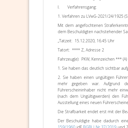
I.
Verfahrensgang:
1. Verfahren zu LVwG-2021/24/1925 (S
Mit dem angefochtenen Straferkenntn
dem Beschuldigten nachstehender Sach
„Tatzeit:
15.12.2020, 16.45 Uhr
Tatort:
****
Z, Adresse 2
Fahrzeug(e):
PKW, Kennzeichen *** (A)
1. Sie haben das deutlich sichtbar auf
2. Sie haben einen ungültigen Führe
mehr gegeben war. Aufgrund de
Führerscheininhaber nicht mehr einw
(nach dem Ungültigwerden) den Führ
Ausstellung eines neuen Führerschein
Die Strafbarkeit endet erst mit der B
Der Beschuldigte habe dadurch ein
159/1960
idF
BGBl I Nr 37/2019
und 