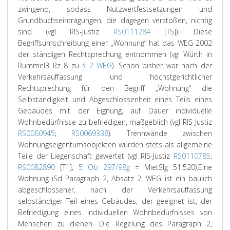
zwingend, sodass Nutzwertfestsetzungen und
Grundbuchseintragungen, die dagegen verstoßen, nichtig
sind (vgl RIS-Justiz
RS0111284
[T5]). Diese
Begriffsumschreibung einer „Wohnung“ hat das WEG 2002
der ständigen Rechtsprechung entnommen (vgl
Würth
in
Rummel
3
Rz 8 zu
§ 2 WEG
). Schon bisher war nach der
Verkehrsauffassung und höchstgerichtlicher
Rechtsprechung für den Begriff „Wohnung“ die
Selbständigkeit und Abgeschlossenheit eines Teils eines
Gebäudes mit der Eignung, auf Dauer individuelle
Wohnbedürfnisse zu befriedigen, maßgeblich (vgl RIS-Justiz
RS0060945
;
RS0069338
). Trennwände zwischen
Wohnungseigentumsobjekten wurden stets als allgemeine
Teile der Liegenschaft gewertet (vgl RIS-Justiz
RS0110785
;
RS0082890
[T1];
5 Ob 297/98g
= MietSlg 51.520).
Eine
Wohnung iSd Paragraph 2, Absatz 2, WEG ist ein baulich
abgeschlossener, nach der Verkehrsauffassung
selbständiger Teil eines Gebäudes, der geeignet ist, der
Befriedigung eines individuellen Wohnbedürfnisses von
Menschen zu dienen. Die Regelung des Paragraph 2,