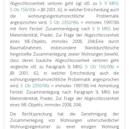
Abgeschlossenheit verloren geht (vgl idS zu
§ 9 MRG
:
5 Ob 156/00b
= JBl 2001, 62, in welcher Entscheidung auch
die wohnungseigentumsrechtliche Problematik
angesprochen wird;
5 Ob 2350/96s
= immolex 1997/86
mit Anm
Ferst
e
l
: Zusammenlegung nach
§ 9 MRG
bei
Mieteridentität;
Prader
, Zur Frage der Abgeschlossenheit
eines WE-Objekts, immolex 2008, 204).
Eine durch
Baumaßnahmen, insbesondere Wanddurchbrüche
hergestellte Zusammenlegung zweier Wohnungen bewirkt,
dass deren bauliche Abgeschlossenheit verloren geht
vergleiche idS zu Paragraph 9, MRG:
5 Ob 156/00b
=
JBl 2001, 62, in welcher Entscheidung auch die
wohnungseigentumsrechtliche Problematik angesprochen
wird;
5 Ob 2350/96s
= immolex 1997/86 mit Anmerkung
Ferstel: Zusammenlegung nach Paragraph 9, MRG bei
Mieteridentität; Prader, Zur Frage der Abgeschlossenheit
eines WE-Objekts, immolex 2008, 204).
Die Rechtsprechung hat die Genehmigung der
Zusammenlegung von Wohnungen unterschiedlicher
Wohnungseigentümer zu einer einzigen Wohnung