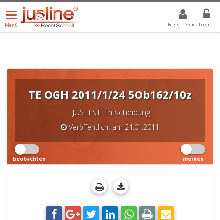
Menü
DROPDOWN: GEWÄHLTER WERT IST ALLE
ALLE
öffnen/schließen
Registrieren
Login
Menü
TE OGH 2011/1/24 5Ob162/10z
JUSLINE Entscheidung
Veröffentlicht am 24.01.2011
beobachten
merken