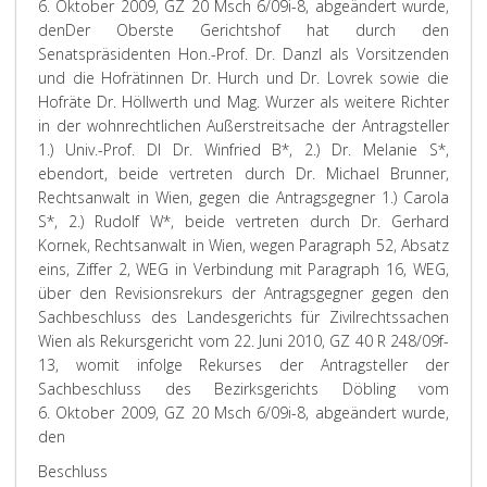
6. Oktober 2009, GZ 20 Msch 6/09i-8, abgeändert wurde,
den
Der Oberste Gerichtshof hat durch den
Senatspräsidenten Hon.-Prof. Dr. Danzl als Vorsitzenden
und die Hofrätinnen Dr. Hurch und Dr. Lovrek sowie die
Hofräte Dr. Höllwerth und Mag. Wurzer als weitere Richter
in der wohnrechtlichen Außerstreitsache der Antragsteller
1.) Univ.-Prof. DI Dr. Winfried B*, 2.) Dr. Melanie S*,
ebendort, beide vertreten durch Dr. Michael Brunner,
Rechtsanwalt in Wien, gegen die Antragsgegner 1.) Carola
S*, 2.) Rudolf W*, beide vertreten durch Dr. Gerhard
Kornek, Rechtsanwalt in Wien, wegen Paragraph 52, Absatz
eins, Ziffer 2, WEG in Verbindung mit Paragraph 16, WEG,
über den Revisionsrekurs der Antragsgegner gegen den
Sachbeschluss des Landesgerichts für Zivilrechtssachen
Wien als Rekursgericht vom 22. Juni 2010, GZ 40 R 248/09f-
13, womit infolge Rekurses der Antragsteller der
Sachbeschluss des Bezirksgerichts Döbling vom
6. Oktober 2009, GZ 20 Msch 6/09i-8, abgeändert wurde,
den
Beschluss