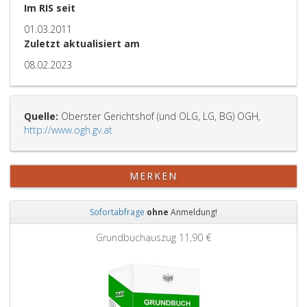
Im RIS seit
01.03.2011
Zuletzt aktualisiert am
08.02.2023
Quelle:
Oberster Gerichtshof (und OLG, LG, BG) OGH,
http://www.ogh.gv.at
MERKEN
Sofortabfrage
ohne
Anmeldung!
Zurück
Weit
Grundbuchauszug
11,90 €