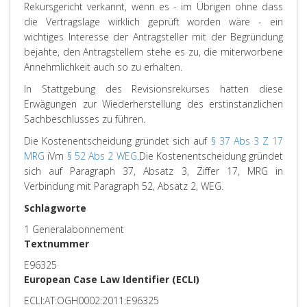
Rekursgericht verkannt, wenn es - im Übrigen ohne dass
die Vertragslage wirklich geprüft worden wäre - ein
wichtiges Interesse der Antragsteller mit der Begründung
bejahte, den Antragstellern stehe es zu, die miterworbene
Annehmlichkeit auch so zu erhalten.
In Stattgebung des Revisionsrekurses hatten diese
Erwägungen zur Wiederherstellung des erstinstanzlichen
Sachbeschlusses zu führen.
Die Kostenentscheidung gründet sich auf
§ 37 Abs 3 Z 17
MRG
iVm
§ 52 Abs 2 WEG
.
Die Kostenentscheidung gründet
sich auf Paragraph 37, Absatz 3, Ziffer 17, MRG in
Verbindung mit Paragraph 52, Absatz 2, WEG.
Schlagworte
1 Generalabonnement
Textnummer
E96325
European Case Law Identifier (ECLI)
ECLI:AT:OGH0002:2011:E96325