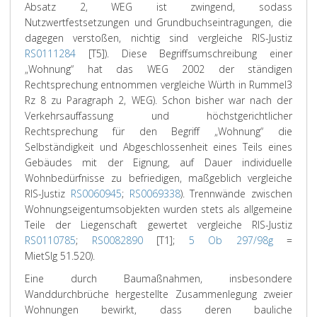
Absatz 2, WEG ist zwingend, sodass
Nutzwertfestsetzungen und Grundbuchseintragungen, die
dagegen verstoßen, nichtig sind vergleiche RIS-Justiz
RS0111284
[T5]). Diese Begriffsumschreibung einer
„Wohnung“ hat das WEG 2002 der ständigen
Rechtsprechung entnommen vergleiche Würth in Rummel3
Rz 8 zu Paragraph 2, WEG). Schon bisher war nach der
Verkehrsauffassung und höchstgerichtlicher
Rechtsprechung für den Begriff „Wohnung“ die
Selbständigkeit und Abgeschlossenheit eines Teils eines
Gebäudes mit der Eignung, auf Dauer individuelle
Wohnbedürfnisse zu befriedigen, maßgeblich vergleiche
RIS-Justiz
RS0060945
;
RS0069338
). Trennwände zwischen
Wohnungseigentumsobjekten wurden stets als allgemeine
Teile der Liegenschaft gewertet vergleiche RIS-Justiz
RS0110785
;
RS0082890
[T1];
5 Ob 297/98g
=
MietSlg 51.520).
Eine durch Baumaßnahmen, insbesondere
Wanddurchbrüche hergestellte Zusammenlegung zweier
Wohnungen bewirkt, dass deren bauliche