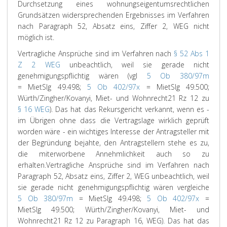
Durchsetzung eines wohnungseigentumsrechtlichen
Grundsätzen widersprechenden Ergebnisses im Verfahren
nach Paragraph 52, Absatz eins, Ziffer 2, WEG nicht
möglich ist.
Vertragliche Ansprüche sind im Verfahren nach
§ 52 Abs 1
Z 2 WEG
unbeachtlich, weil sie gerade nicht
genehmigungspflichtig wären (vgl
5 Ob 380/97m
= MietSlg 49.498;
5 Ob 402/97x
= MietSlg 49.500;
Würth/Zingher/Kovanyi
, Miet- und Wohnrecht
21
Rz 12 zu
§ 16 WEG
). Das hat das Rekursgericht verkannt, wenn es -
im Übrigen ohne dass die Vertragslage wirklich geprüft
worden wäre - ein wichtiges Interesse der Antragsteller mit
der Begründung bejahte, den Antragstellern stehe es zu,
die miterworbene Annehmlichkeit auch so zu
erhalten.
Vertragliche Ansprüche sind im Verfahren nach
Paragraph 52, Absatz eins, Ziffer 2, WEG unbeachtlich, weil
sie gerade nicht genehmigungspflichtig wären vergleiche
5 Ob 380/97m
= MietSlg 49.498;
5 Ob 402/97x
=
MietSlg 49.500; Würth/Zingher/Kovanyi, Miet- und
Wohnrecht21 Rz 12 zu Paragraph 16, WEG). Das hat das