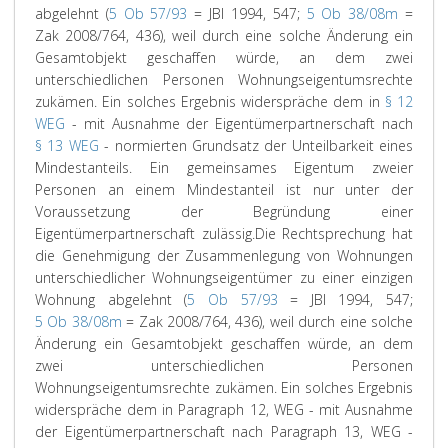
abgelehnt (
5 Ob 57/93
= JBl 1994, 547;
5 Ob 38/08m
=
Zak 2008/764, 436), weil durch eine solche Änderung ein
Gesamtobjekt geschaffen würde, an dem zwei
unterschiedlichen Personen Wohnungseigentumsrechte
zukämen. Ein solches Ergebnis widerspräche dem in
§ 12
WEG
- mit Ausnahme der Eigentümerpartnerschaft nach
§ 13 WEG
- normierten Grundsatz der Unteilbarkeit eines
Mindestanteils. Ein gemeinsames Eigentum zweier
Personen an einem Mindestanteil ist nur unter der
Voraussetzung der Begründung einer
Eigentümerpartnerschaft zulässig.
Die Rechtsprechung hat
die Genehmigung der Zusammenlegung von Wohnungen
unterschiedlicher Wohnungseigentümer zu einer einzigen
Wohnung abgelehnt (
5 Ob 57/93
= JBl 1994, 547;
5 Ob 38/08m
= Zak 2008/764, 436), weil durch eine solche
Änderung ein Gesamtobjekt geschaffen würde, an dem
zwei unterschiedlichen Personen
Wohnungseigentumsrechte zukämen. Ein solches Ergebnis
widerspräche dem in Paragraph 12, WEG - mit Ausnahme
der Eigentümerpartnerschaft nach Paragraph 13, WEG -