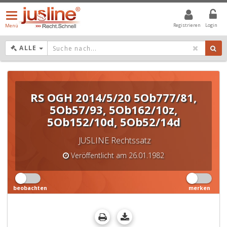
Menü
öffnen/schließen
Registrieren
Login
Menü
DROPDOWN: GEWÄHLTER WERT IST ALLE
ALLE
RS OGH 2014/5/20 5Ob777/81,
5Ob57/93, 5Ob162/10z,
5Ob152/10d, 5Ob52/14d
JUSLINE Rechtssatz
Veröffentlicht am 26.01.1982
beobachten
merken