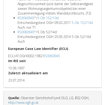
Abgeschlossenheit (und damit der Selbständigkeit
zweier Wohnungseigentumsobjekte) bei einer
Zusammenlegung mittels Wanddurchbruchs. (T2)
RS0060945
">
5 Ob 152/10d
Entscheidungstext OGH 09.02.2011
5 Ob 152/10d
Auch; nur T1
RS0060945
">
5 Ob 52/14d
Entscheidungstext OGH 20.05.2014 5 Ob 52/14d
Auch
European Case Law Identifier (ECLI)
ECLI:AT:OGH0002:1982:
RS0060945
Im RIS seit
15.06.1997
Zuletzt aktualisiert am
23.07.2014
Quelle:
Oberster Gerichtshof (und OLG, LG, BG) OGH,
http://www.ogh.gv.at