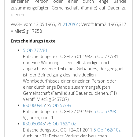
einzelnen Person oder einer durch enge Bande
zusammengefügten Gemeinschaft (Familie) auf Dauer zu
dienen.
VwGH vom 13.05.1965, Zl
2120/64
; Veröff: ImmZ 1965,317
= MietSlg 17958
Entscheidungstexte
5 Ob 777/81
Entscheidungstext OGH 26.01.1982 5 Ob 777/81
nur: Eine Wohnung ist ein selbständiger und
abgeschlossener Teil eines Gebäudes, der geeignet
ist, der Befriedigung des individuellen
Wohnbedürfnisses einer einzelnen Person oder
einer durch enge Bande zusammengefügten
Gemeinschaft (Familie) auf Dauer zu dienen. (T1)
Veröff: MietSlg 34370(7)
RS0060945
">
5 Ob 57/93
Entscheidungstext OGH 22.09.1993
5 Ob 57/93
Vgl auch; nur T1
RS0060945
">
5 Ob 162/10z
Entscheidungstext OGH 24.01.2011
5 Ob 162/10z
Auch; nur T1; Beisatz: Verlust der baulichen