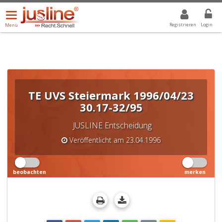
Menü
DROPDOWN: GEWÄHLTER WERT IST ALLE
ALLE
öffnen/schließen
Registrieren
Login
Menü
TE UVS Steiermark 1996/04/23
30.17-32/95
JUSLINE Entscheidung
Veröffentlicht am 23.04.1996
beobachten
merken