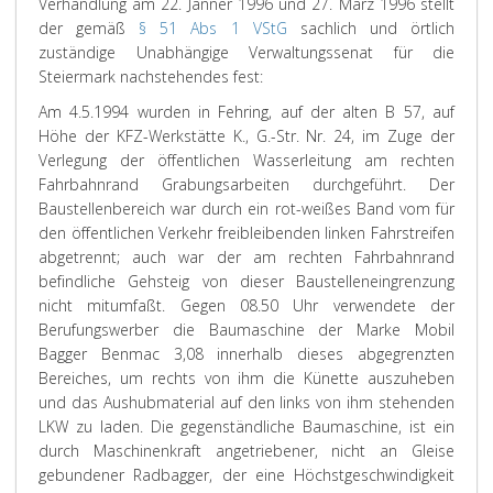
Verhandlung am 22. Jänner 1996 und 27. März 1996 stellt
der gemäß
§ 51 Abs 1 VStG
sachlich und örtlich
zuständige Unabhängige Verwaltungssenat für die
Steiermark nachstehendes fest:
Am 4.5.1994 wurden in Fehring, auf der alten B 57, auf
Höhe der KFZ-Werkstätte K., G.-Str. Nr. 24, im Zuge der
Verlegung der öffentlichen Wasserleitung am rechten
Fahrbahnrand Grabungsarbeiten durchgeführt. Der
Baustellenbereich war durch ein rot-weißes Band vom für
den öffentlichen Verkehr freibleibenden linken Fahrstreifen
abgetrennt; auch war der am rechten Fahrbahnrand
befindliche Gehsteig von dieser Baustelleneingrenzung
nicht mitumfaßt. Gegen 08.50 Uhr verwendete der
Berufungswerber die Baumaschine der Marke Mobil
Bagger Benmac 3,08 innerhalb dieses abgegrenzten
Bereiches, um rechts von ihm die Künette auszuheben
und das Aushubmaterial auf den links von ihm stehenden
LKW zu laden. Die gegenständliche Baumaschine, ist ein
durch Maschinenkraft angetriebener, nicht an Gleise
gebundener Radbagger, der eine Höchstgeschwindigkeit