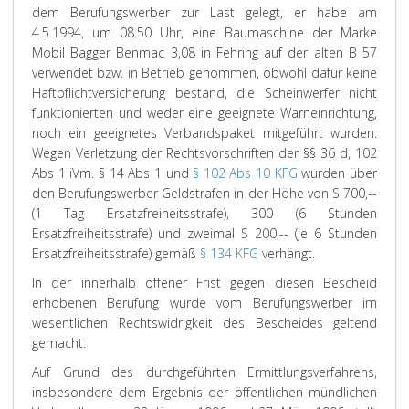
dem Berufungswerber zur Last gelegt, er habe am
4.5.1994, um 08.50 Uhr, eine Baumaschine der Marke
Mobil Bagger Benmac 3,08 in Fehring auf der alten B 57
verwendet bzw. in Betrieb genommen, obwohl dafür keine
Haftpflichtversicherung bestand, die Scheinwerfer nicht
funktionierten und weder eine geeignete Warneinrichtung,
noch ein geeignetes Verbandspaket mitgeführt wurden.
Wegen Verletzung der Rechtsvorschriften der §§ 36 d, 102
Abs 1 iVm. § 14 Abs 1 und
§ 102 Abs 10 KFG
wurden über
den Berufungswerber Geldstrafen in der Höhe von S 700,--
(1 Tag Ersatzfreiheitsstrafe), 300 (6 Stunden
Ersatzfreiheitsstrafe) und zweimal S 200,-- (je 6 Stunden
Ersatzfreiheitsstrafe) gemäß
§ 134 KFG
verhängt.
In der innerhalb offener Frist gegen diesen Bescheid
erhobenen Berufung wurde vom Berufungswerber im
wesentlichen Rechtswidrigkeit des Bescheides geltend
gemacht.
Auf Grund des durchgeführten Ermittlungsverfahrens,
insbesondere dem Ergebnis der öffentlichen mündlichen