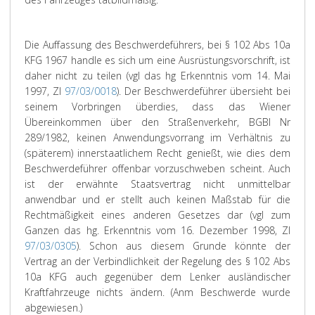
Die Auffassung des Beschwerdeführers, bei § 102 Abs 10a
KFG 1967 handle es sich um eine Ausrüstungsvorschrift, ist
daher nicht zu teilen (vgl das hg Erkenntnis vom 14. Mai
1997, Zl
97/03/0018
). Der Beschwerdeführer übersieht bei
seinem Vorbringen überdies, dass das Wiener
Übereinkommen über den Straßenverkehr, BGBl Nr
289/1982, keinen Anwendungsvorrang im Verhältnis zu
(späterem) innerstaatlichem Recht genießt, wie dies dem
Beschwerdeführer offenbar vorzuschweben scheint. Auch
ist der erwähnte Staatsvertrag nicht unmittelbar
anwendbar und er stellt auch keinen Maßstab für die
Rechtmäßigkeit eines anderen Gesetzes dar (vgl zum
Ganzen das hg. Erkenntnis vom 16. Dezember 1998, Zl
97/03/0305
). Schon aus diesem Grunde könnte der
Vertrag an der Verbindlichkeit der Regelung des § 102 Abs
10a KFG auch gegenüber dem Lenker ausländischer
Kraftfahrzeuge nichts ändern. (Anm Beschwerde wurde
abgewiesen.)