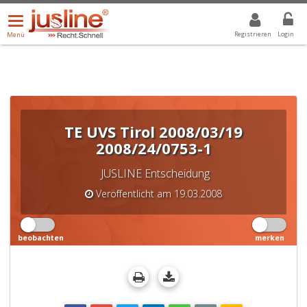
Menü
DROPDOWN: GEWÄHLTER WERT IST ALLE
ALLE
öffnen/schließen
Registrieren
Login
Menü
TE UVS Tirol 2008/03/19
2008/24/0753-1
JUSLINE Entscheidung
Veröffentlicht am 19.03.2008
beobachten
merken