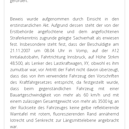
gefordert.
Beweis wurde aufgenommen durch Einsicht in den
erstinstanzlichen Akt. Aufgrund dessen steht der von der
Erstbehörde angefochtene und dem angefochtenen
Straferkenntnis zugrunde gelegte Sachverhalt als erwiesen
fest. Insbesondere steht fest, dass der Beschuldigte am
21.11.2007 um 08.04 Uhr in Vomp, auf der A12
Inntalautobahn, Fahrtrichtung Innsbruck, auf Höhe Strkm
48.500, als Lenker des Lastkraftwagen, XY, obwohl es ihm
zumutbar war, vor Antritt der Fahrt nicht davon überzeugt,
dass das von ihm verwendete Fahrzeug den Vorschriften
des Kraftfahrgesetzes entspricht, da festgestellt wurde,
dass beim gegenständlichen Fahrzeug mit einer
Bauartgeschwindigkeit von mehr als 60 km/h und mit
einem zulässigen Gesamtgewicht von mehr als 3500 kg, an
der Rückseite des Fahrzeuges keine gelbe reflektierende
Warntafel mit rotem, fluoreszierenden Rand annähernd
lotrecht und Senkrecht zur Längsmittelebene angebracht
war.