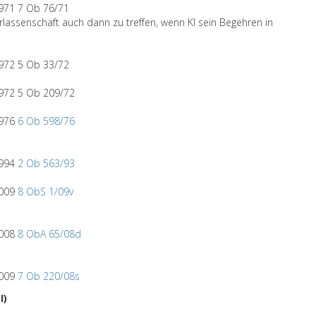
971 7 Ob 76/71
rlassenschaft auch dann zu treffen, wenn Kl sein Begehren in
972 5 Ob 33/72
972 5 Ob 209/72
1976
6 Ob 598/76
1994
2 Ob 563/93
2009
8 ObS 1/09v
2008
8 ObA 65/08d
2009
7 Ob 220/08s
I)