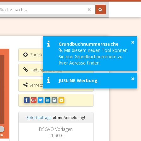
OPDOWN: GEWÄHLTER WERT IST ALLE
×
Grundbuchnummernsuche
Mit diesem neuen Tool können
Zurück
Sie nun Grundbuchnummern zu
Ihrer Adresse finden.
Haftungsausschluss
×
JUSLINE Werbung
Vernetzungsmöglichkeiten
Sofortabfrage
ohne
Anmeldung!
Zurück
Weiter
DSGVO Vorlagen
11,90 €
en