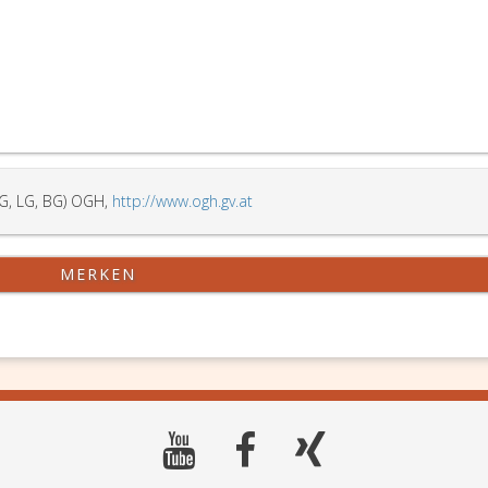
G, LG, BG) OGH,
http://www.ogh.gv.at
MERKEN