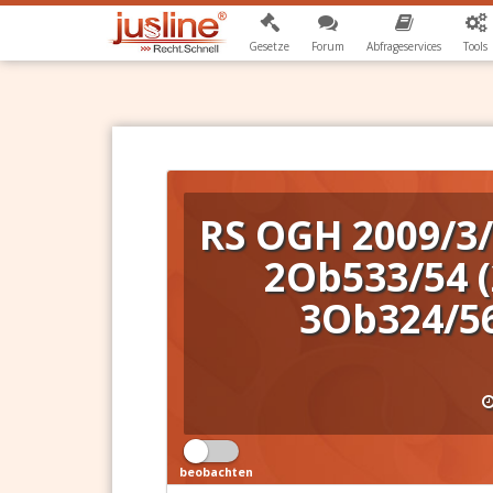
Gesetze
Forum
Abfrageservices
Tools
RS OGH 2009/3/
2Ob533/54 (
3Ob324/56
beobachten