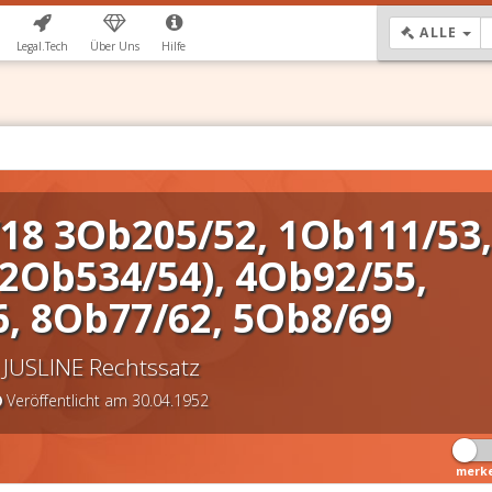
DR
ALLE
Legal.Tech
Über Uns
Hilfe
18 3Ob205/52, 1Ob111/53,
2Ob534/54), 4Ob92/55,
, 8Ob77/62, 5Ob8/69
JUSLINE Rechtssatz
Veröffentlicht am 30.04.1952
merk