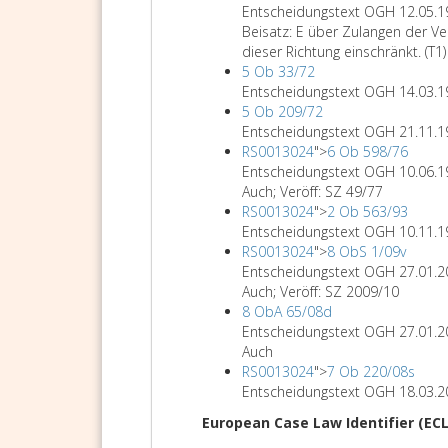
Entscheidungstext OGH 12.05.1
Beisatz: E über Zulangen der Ve
dieser Richtung einschränkt. (T1)
5 Ob 33/72
Entscheidungstext OGH 14.03.1
5 Ob 209/72
Entscheidungstext OGH 21.11.1
RS0013024
">
6 Ob 598/76
Entscheidungstext OGH 10.06.
Auch; Veröff: SZ 49/77
RS0013024
">
2 Ob 563/93
Entscheidungstext OGH 10.11.
RS0013024
">
8 ObS 1/09v
Entscheidungstext OGH 27.01.
Auch; Veröff: SZ 2009/10
8 ObA 65/08d
Entscheidungstext OGH 27.01.
Auch
RS0013024
">
7 Ob 220/08s
Entscheidungstext OGH 18.03.
European Case Law Identifier (ECL