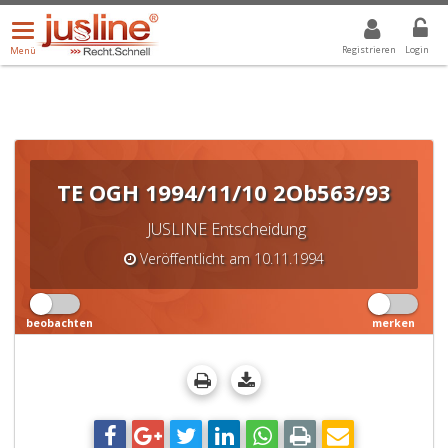
Menü
DROPDOWN: GEWÄHLTER WERT IST ALLE
ALLE
öffnen/schließen
Registrieren
Login
Menü
TE OGH 1994/11/10 2Ob563/93
JUSLINE Entscheidung
Veröffentlicht am 10.11.1994
beobachten
merken