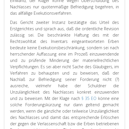
Einwand, der Kläger könne wegen Überschuldung des
Nachlasses nur quotenmäßige Befriedigung begehren, in
das allfällige Exekutionsverfahren.
Das Gericht zweiter Instanz bestätigte das Urteil des
Erstgerichtes und sprach aus, daß die ordentliche Revision
zulässig sei. Die beschränkte Haftung des mit der
Rechtswohltat des Inventars eingeantworteten Erben
bedeute keine Exekutionsbeschränkung, sondern sei nach
herrschender Auffassung eine im Prozeß einzuwendende
und zu prüfende Minderung der materiellrechtlichen
Verpflichtungen. Es sei aber nicht Sache des Gläubigers, im
Verfahren zu behaupten und zu beweisen, daß der
Nachlaß zur Befriedigung seiner Forderung nicht (?)
ausreiche, vielmehr habe der Schuldner die
Unzulänglichkeit des Nachlasses konkret einzuwenden
und zu beweisen. Mit der Klage nach
§ 35 EO
könne eine
solche Forderungskürzung nur dann geltend gemacht
werden, wenn die gänzliche oder teilweise Unzulänglichkeit
des Nachlasses und damit das entsprechende Erlöschen
der gegen die Verlassenschaft bzw die Erben betriebenen