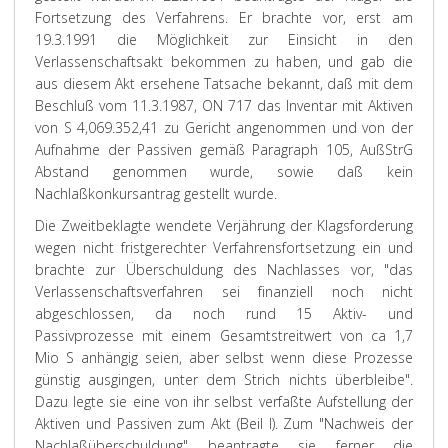
Fortsetzung des Verfahrens. Er brachte vor, erst am
19.3.1991 die Möglichkeit zur Einsicht in den
Verlassenschaftsakt bekommen zu haben, und gab die
aus diesem Akt ersehene Tatsache bekannt, daß mit dem
Beschluß vom 11.3.1987, ON 717 das Inventar mit Aktiven
von S 4,069.352,41 zu Gericht angenommen und von der
Aufnahme der Passiven gemäß Paragraph 105, AußStrG
Abstand genommen wurde, sowie daß kein
Nachlaßkonkursantrag gestellt wurde.
Die Zweitbeklagte wendete Verjährung der Klagsforderung
wegen nicht fristgerechter Verfahrensfortsetzung ein und
brachte zur Überschuldung des Nachlasses vor, "das
Verlassenschaftsverfahren sei finanziell noch nicht
abgeschlossen, da noch rund 15 Aktiv- und
Passivprozesse mit einem Gesamtstreitwert von ca 1,7
Mio S anhängig seien, aber selbst wenn diese Prozesse
günstig ausgingen, unter dem Strich nichts überbleibe".
Dazu legte sie eine von ihr selbst verfaßte Aufstellung der
Aktiven und Passiven zum Akt (Beil I). Zum "Nachweis der
Nachlaßüberschuldung" beantragte sie ferner die