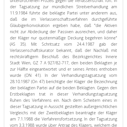
unterbrochenen Prozeß gegen die Verlassenschaft fort. In
der Tagsatzung zur mündlichen Streitverhandlung am
11.9.1984 führte die beklagte Partei unter anderem aus,
daß die im Verlassenschaftsverfahren durchgeführte
Gläubigerkonvokation ergeben habe, daß "die Aktiven
nicht zur Abdeckung der Passiven ausreichen, und daher
der Kläger nur quotenmäßige Deckung begehren könne"
(AS 35). Mit Schritsatz vom 24.4.1987 gab der
Verlassenschaftskurator bekannt, daß der Nachlaß mit
rechtskräftigem Beschluß des Bezirksgerichtes Innere
Stadt Wien, GZ 7 A 927/82-717, den beiden Beklagten je
zur Hälfte eingeantwortet und er seines Amtes enthoben
wurde (ON 41). In der Verhandlungstagsatzung vom
28.10.1987 (On 47) berichtigte der Kläger die Bezeichnung
der beklagten Partei auf die beiden Beklagten. Gegen den
Erstbeklagten trat in dieser Verhandlungstagsatzung
Ruhen des Verfahrens ein. Nach dem Scheitern eines in
dieser Tagsatzung in Aussicht gestellten außergerichtlichen
Vergleichs mit der Zweitbeklagten beantragte der Kläger
am 7.1.1988 die Verfahrensfortsetzung. In der Tagsatzung
vom 3.3.1988 wurde über Antrag des Klägers, welchem die