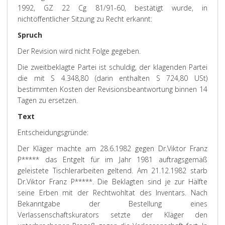
1992, GZ 22 Cg 81/91-60, bestätigt wurde, in
nichtöffentlicher Sitzung zu Recht erkannt:
Spruch
Der Revision wird nicht Folge gegeben.
Die zweitbeklagte Partei ist schuldig, der klagenden Partei
die mit S 4.348,80 (darin enthalten S 724,80 USt)
bestimmten Kosten der Revisionsbeantwortung binnen 14
Tagen zu ersetzen.
Text
Entscheidungsgründe:
Der Kläger machte am 28.6.1982 gegen Dr.Viktor Franz
P***** das Entgelt für im Jahr 1981 auftragsgemäß
geleistete Tischlerarbeiten geltend. Am 21.12.1982 starb
Dr.Viktor Franz P*****. Die Beklagten sind je zur Hälfte
seine Erben mit der Rechtwohltat des Inventars. Nach
Bekanntgabe der Bestellung eines
Verlassenschaftskurators setzte der Kläger den