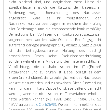
nicht bindend sind, und dergleichen mehr. Hätte die
Zweitbeklagte ernstlich die Kürzung der klägerischen
Forderung wegen Überschuldung des Nachlasses
angestrebt, wäre es ihr freigestanden, den
Nachlaßkonkurs zu beantragen, in welchem die Prüfung
aller Forderungen und die entsprechende konkursmäßige
Befriedigung bei Vorliegen der Konkursvoraussetzungen
vorgenommen worden wäre.
Wie das Berufungsgericht
zutreffend darlegte (Paragraph 510, Absatz 3, Satz 2 ZPO),
ist die betragsbeschränkte Haftung des bedingt
erbserklärten Erben keine Exekutionsbeschränkung,
sondern vielmehr eine Minderung der materiellrechtlichen
Verpflichtung, die deshalb schon im (Titel)Prozeß
einzuwenden und zu prüfen ist. Dabei obliegt es dem
Erben (als Schuldner), die Unzulänglichkeit des Nachlasses
konkret einzuwenden und zu beweisen. Diese Einwendung
kann nur dann mittels Oppositionsklage geltend gemacht
werden, wenn sie nicht schon im Titelverfahren erhoben
hätte werden können (NZ 1991, 249; JBl 1984, 317; SZ
49/77 ua zuletzt
8 Ob 626/93
; Welser in Rummel2 Rz 8 zu
Paragraph 802, mwN). Dieser Einwand eines Erben muß