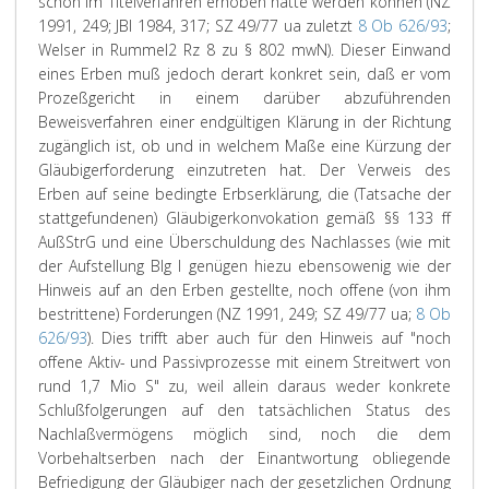
schon im Titelverfahren erhoben hätte werden können (NZ
1991, 249; JBl 1984, 317; SZ 49/77 ua zuletzt
8 Ob 626/93
;
Welser in Rummel2 Rz 8 zu § 802 mwN). Dieser Einwand
eines Erben muß jedoch derart konkret sein, daß er vom
Prozeßgericht in einem darüber abzuführenden
Beweisverfahren einer endgültigen Klärung in der Richtung
zugänglich ist, ob und in welchem Maße eine Kürzung der
Gläubigerforderung einzutreten hat. Der Verweis des
Erben auf seine bedingte Erbserklärung, die (Tatsache der
stattgefundenen) Gläubigerkonvokation gemäß §§ 133 ff
AußStrG und eine Überschuldung des Nachlasses (wie mit
der Aufstellung Blg I genügen hiezu ebensowenig wie der
Hinweis auf an den Erben gestellte, noch offene (von ihm
bestrittene) Forderungen (NZ 1991, 249; SZ 49/77 ua;
8 Ob
626/93
). Dies trifft aber auch für den Hinweis auf "noch
offene Aktiv- und Passivprozesse mit einem Streitwert von
rund 1,7 Mio S" zu, weil allein daraus weder konkrete
Schlußfolgerungen auf den tatsächlichen Status des
Nachlaßvermögens möglich sind, noch die dem
Vorbehaltserben nach der Einantwortung obliegende
Befriedigung der Gläubiger nach der gesetzlichen Ordnung