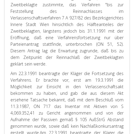
Zweitbeklagte zustimmte, das Verfahren "bis zur
Feststellung des Reinnachlasses im
Verlassenschaftsverfahren 7 A 927/82 des Bezirksgerichtes
Innere Stadt Wien hinsichtlich des Hälfteanteiles der
Zweitbeklagten, längstens jedoch bis 31.1.1991 mit der
Eröffnung, daß eine Verfahrensfortsetzung nur über
Parteienantrag stattfinde, unterbrochen (ON 51, 52).
Diesem Antrag lag die Erwartung zugrunde, daß bis zu
dem Zeitpunkt der Reinnachlaß der Zweitbeklagten
geklärt sein werde.
Am 22.3.1991 beantragte der Kläger die Fortsetzung des
Verfahrens. Er brachte vor, erst am 19.3.1991 die
Möglichkeit zur Einsicht in den Verlassenschaftsakt
bekommen zu haben, und gab die aus diesem Akt
ersehene Tatsache bekannt, daß mit dem Beschluß vom
11.3.1987, ON 717 das Inventar mit Aktiven von S
4,069.352,41 zu Gericht angenommen und von der
Aufnahme der Passiven gemäß § 105 AußStrG Abstand
genommen wurde, sowie daß kein Nachlaßkonkursantrag
gestellt wurde.
Am 22.3.1991 beantragte der Kläger die