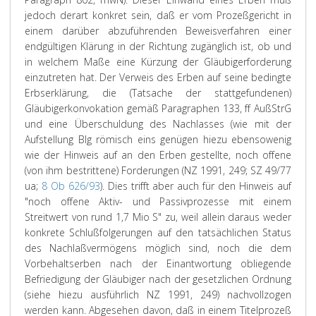
jedoch derart konkret sein, daß er vom Prozeßgericht in
einem darüber abzuführenden Beweisverfahren einer
endgültigen Klärung in der Richtung zugänglich ist, ob und
in welchem Maße eine Kürzung der Gläubigerforderung
einzutreten hat. Der Verweis des Erben auf seine bedingte
Erbserklärung, die (Tatsache der stattgefundenen)
Gläubigerkonvokation gemäß Paragraphen 133, ff AußStrG
und eine Überschuldung des Nachlasses (wie mit der
Aufstellung Blg römisch eins genügen hiezu ebensowenig
wie der Hinweis auf an den Erben gestellte, noch offene
(von ihm bestrittene) Forderungen (NZ 1991, 249; SZ 49/77
ua;
8 Ob 626/93
). Dies trifft aber auch für den Hinweis auf
"noch offene Aktiv- und Passivprozesse mit einem
Streitwert von rund 1,7 Mio S" zu, weil allein daraus weder
konkrete Schlußfolgerungen auf den tatsächlichen Status
des Nachlaßvermögens möglich sind, noch die dem
Vorbehaltserben nach der Einantwortung obliegende
Befriedigung der Gläubiger nach der gesetzlichen Ordnung
(siehe hiezu ausführlich NZ 1991, 249) nachvollzogen
werden kann. Abgesehen davon, daß in einem Titelprozeß