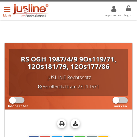
Menü
DROPDOWN: GEWÄHLTER WERT IST ALLE
ALLE
öffnen/schließen
Registrieren
Login
Menü
RS OGH 1987/4/9 9Os119/71,
12Os181/79, 12Os177/86
JUSLINE Rechtssatz
Veröffentlicht am 23.11.1971
beobachten
merken