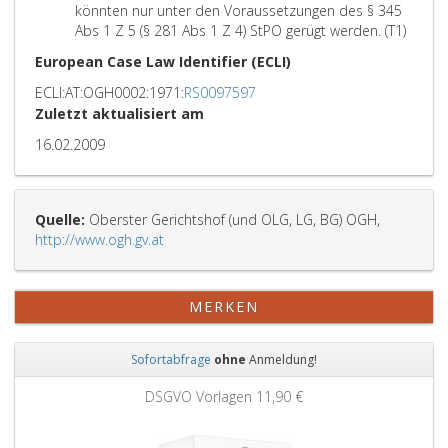
könnten nur unter den Voraussetzungen des § 345
Abs 1 Z 5 (§ 281 Abs 1 Z 4) StPO gerügt werden. (T1)
European Case Law Identifier (ECLI)
ECLI:AT:OGH0002:1971:
RS0097597
Zuletzt aktualisiert am
16.02.2009
Quelle:
Oberster Gerichtshof (und OLG, LG, BG) OGH,
http://www.ogh.gv.at
MERKEN
Sofortabfrage
ohne
Anmeldung!
Zurück
Weit
DSGVO Vorlagen
11,90 €