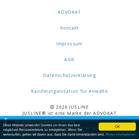
ADVOKAT
Kontakt
Impressum
AGB
Datenschutzerklärung
Kanzleiorganisation für Anwälte
2026 JUSLINE
JUSLINE® ist eine Marke der ADVOKAT
×
Unternehmensberatung Greiter & Greiter GmbH.
Grundbuchnummernsuche
Diese Website verwendet Cookies um Ihnen das best
OK
Mit diesem neuen Tool können Sie nun
möglichste Benutzererlebnis zu ermöglichen. Wenn Sie
Grundbuchnummern zu Ihrer Adresse finden.
weitersurfen, gehen wir davon aus, dass Sie damit einverstanden sind.
Weiter Informationen