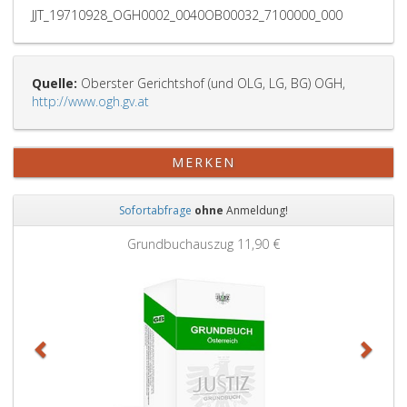
JJT_19710928_OGH0002_0040OB00032_7100000_000
Quelle:
Oberster Gerichtshof (und OLG, LG, BG) OGH,
http://www.ogh.gv.at
MERKEN
Sofortabfrage
ohne
Anmeldung!
Zurück
Weit
Grundbuchauszug
11,90 €