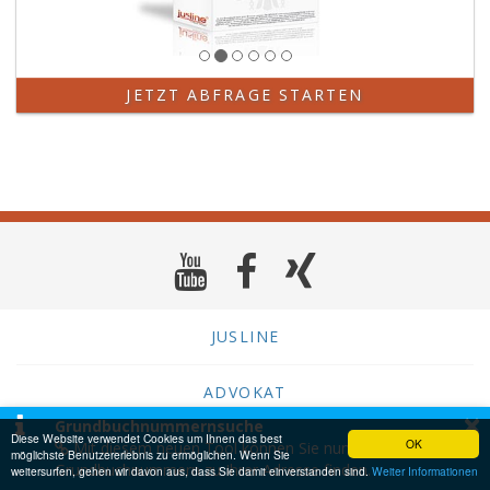
JETZT ABFRAGE STARTEN
JUSLINE
ADVOKAT
×
Grundbuchnummernsuche
Diese Website verwendet Cookies um Ihnen das best
OK
Mit diesem neuen Tool können Sie nun
Kontakt
möglichste Benutzererlebnis zu ermöglichen. Wenn Sie
Grundbuchnummern zu Ihrer Adresse finden.
weitersurfen, gehen wir davon aus, dass Sie damit einverstanden sind.
Weiter Informationen