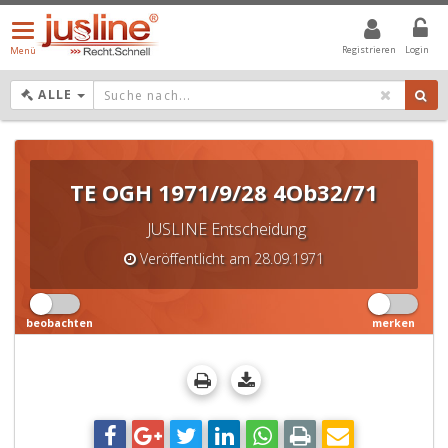
Menü
öffnen/schließen
Registrieren
Login
Menü
DROPDOWN: GEWÄHLTER WERT IST ALLE
ALLE
TE OGH 1971/9/28 4Ob32/71
JUSLINE Entscheidung
Veröffentlicht am 28.09.1971
beobachten
merken