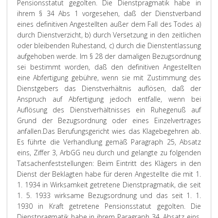
Pensionsstatut gegolten. Die Dienstpragmatik habe in
ihrem § 34 Abs 1 vorgesehen, daß der Dienstverband
eines definitiven Angestellten außer dem Fall des Todes a)
durch Dienstverzicht, b) durch Versetzung in den zeitlichen
oder bleibenden Ruhestand, c) durch die Dienstentlassung
aufgehoben werde. Im § 28 der damaligen Bezugsordnung
sei bestimmt worden, daß den definitiven Angestellten
eine Abfertigung gebühre, wenn sie mit Zustimmung des
Dienstgebers das Dienstverhältnis auflösen, daß der
Anspruch auf Abfertigung jedoch entfalle, wenn bei
Auflösung des Dienstverhältnisses ein Ruhegenuß auf
Grund der Bezugsordnung oder eines Einzelvertrages
anfallen.
Das Berufungsgericht wies das Klagebegehren ab.
Es führte die Verhandlung gemäß Paragraph 25, Absatz
eins, Ziffer 3, ArbGG neu durch und gelangte zu folgenden
Tatsachenfeststellungen: Beim Eintritt des Klägers in den
Dienst der Beklagten habe für deren Angestellte die mit 1.
1. 1934 in Wirksamkeit getretene Dienstpragmatik, die seit
1. 5. 1933 wirksame Bezugsordnung und das seit 1. 1.
1930 in Kraft getretene Pensionsstatut gegolten. Die
Dienstpragmatik habe in ihrem Paragraph 34, Absatz eins,