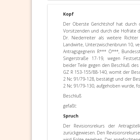
Kopf
Der Oberste Gerichtshof hat durch d
Vorsitzenden und durch die Hofräte d
Dr. Niederreiter als weitere Richte
Landwirte, Unterzwischenbrunn 10, ver
Antragsgegnerin R*** Ö***, Bundesst
Singerstraße 17-19, wegen Festsetz
beider Teile gegen den Beschluß des 
GZ R 153-155/88-140, womit der Besc
2 Nc 91/79-128, bestätigt und der Be
2 Nc 91/79-130, aufgehoben wurde, f
Beschluß
gefaßt:
Spruch
Der Revisionsrekurs der Antragstel
zurückgewiesen. Den Revisionsrekursen
wird Folge gegeben. Der angefochtene