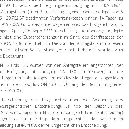
N 130). Es setzte die Enteignungsentschädigung mit S 809.839,71
n Antragstellern (unter Berücksichtigung eines Gerichtserlages von S
t S 129.702,87 bestimmten Verfahrenskosten binnen 14 Tagen zu
919.702,50 und das Zinsenbegehren wies das Erstgericht ab. Es
igen Dipl.Ing. Dr. Sepp S*** für schlüssig und überzeugend, legte
 hielt eine Gutachtenergänzung im Sinne des Schriftsatzes der
 (ON 123) für entbehrlich. Die von den Antragstellern in diesem
ien zum Teil vom Sachverständigen bereits behandelt worden, zum
ne Bedeutung.
ON 128 bis 130 wurden von den Antragstellern angefochten, der
r Enteignungsentschädigung ON 130 nur insoweit, als die
er begehrten Höhe festgesetzt und das Mehrbegehren abgewiesen
fte nur den Beschluß ON 130 im Umfang der Bestimmung einer
s S 550.000,-.
e Entscheidung des Erstgerichtes über die Ablehnung des
ekursgerichtlichen Entscheidung). Es hob den Beschluß des
Sachverständigen (Punkt 2. der rekursgerichtlichen Entscheidung)
tgerichtes auf und trug dem Erstgericht in der Sache nach
idung auf (Punkt 3. der rekursgerichtlichen Entscheidung).