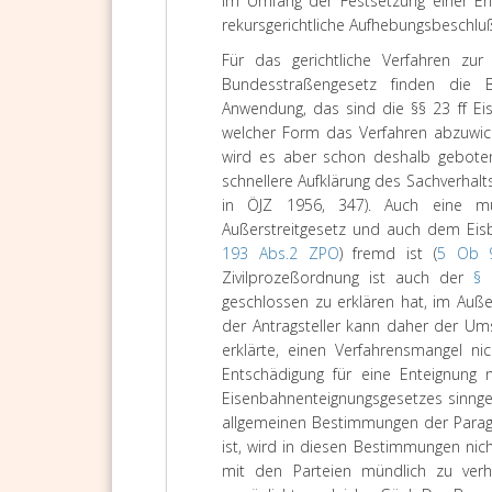
Im Umfang der Festsetzung einer En
rekursgerichtliche Aufhebungsbeschluß
Für das gerichtliche Verfahren zu
Bundesstraßengesetz finden die 
Anwendung, das sind die §§ 23 ff Ei
welcher Form das Verfahren abzuwicke
wird es aber schon deshalb geboten 
schnellere Aufklärung des Sachverhalts
in ÖJZ 1956, 347). Auch eine m
Außerstreitgesetz und auch dem Eisb
193 Abs.2 ZPO
) fremd ist (
5 Ob 
Zivilprozeßordnung ist auch der
§ 
geschlossen zu erklären hat, im Auß
der Antragsteller kann daher der Ums
erklärte, einen Verfahrensmangel ni
Entschädigung für eine Enteignun
Eisenbahnenteignungsgesetzes sinnge
allgemeinen Bestimmungen der Paragr
ist, wird in diesen Bestimmungen nich
mit den Parteien mündlich zu verha