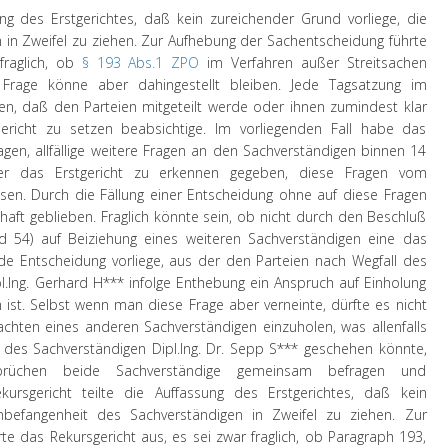
ung des Erstgerichtes, daß kein zureichender Grund vorliege, die
in Zweifel zu ziehen. Zur Aufhebung der Sachentscheidung führte
fraglich, ob
§ 193 Abs.1 ZPO
im Verfahren außer Streitsachen
Frage könne aber dahingestellt bleiben. Jede Tagsatzung im
en, daß den Parteien mitgeteilt werde oder ihnen zumindest klar
Gericht zu setzen beabsichtige. Im vorliegenden Fall habe das
ragen, allfällige weitere Fragen an den Sachverständigen binnen 14
er das Erstgericht zu erkennen gegeben, diese Fragen vom
sen. Durch die Fällung einer Entscheidung ohne auf diese Fragen
haft geblieben. Fraglich könnte sein, ob nicht durch den Beschluß
54) auf Beiziehung eines weiteren Sachverständigen eine das
nde Entscheidung vorliege, aus der den Parteien nach Wegfall des
.Ing. Gerhard H*** infolge Enthebung ein Anspruch auf Einholung
ist. Selbst wenn man diese Frage aber verneinte, dürfte es nicht
chten eines anderen Sachverständigen einzuholen, was allenfalls
des Sachverständigen Dipl.Ing. Dr. Sepp S*** geschehen könnte,
sprüchen beide Sachverständige gemeinsam befragen und
kursgericht teilte die Auffassung des Erstgerichtes, daß kein
nbefangenheit des Sachverständigen in Zweifel zu ziehen. Zur
e das Rekursgericht aus, es sei zwar fraglich, ob Paragraph 193,