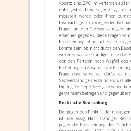
Absatz eins, ZPO im Verfahren außer
dahingestellt bleiben. Jede Tagsatz
mitgeteilt werde oder ihnen zumind
beabsichtige. Im vorliegenden Fall hab
Fragen an den Sachverständigen bin
erkennen gegeben, diese Fragen vom 
Entscheidung ohne auf diese Fragen
könnte sein, ob nicht durch den Bes
weiteren Sachverständigen eine das E
der den Parteien nach Wegfall des G
Enthebung ein Anspruch auf Einholung
Frage aber verneinte, dürfte es ni
Sachverständigen einzuholen, was all
Dipl.Ing. Dr. Sepp S*** geschehen kö
gemeinsam befragen und gegenüberst
Rechtliche Beurteilung
Der gegen den Punkt 1. der rekursgeri
ist unzulässig. Nach ständiger Rech
gegen die Entscheidung des Gerichte