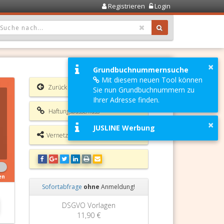
Registrieren
Login
OPDOWN: GEWÄHLTER WERT IST ALLE
×
Grundbuchnummernsuche
Mit diesem neuen Tool können
Zurück
Sie nun Grundbuchnummern zu
Ihrer Adresse finden.
Haftungsausschluss
×
JUSLINE Werbung
Vernetzungsmöglichkeiten
en
Sofortabfrage
ohne
Anmeldung!
Zurück
Weiter
Grundbuchauszug
11,90 €