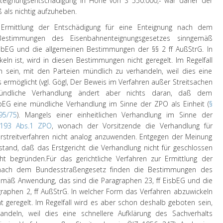
teignungsentschädigung in Höhe von S 550.000,- war daher der
 als nichtig aufzuheben.
r Ermittlung der Entschädigung für eine Enteignung nach dem
Bestimmungen des Eisenbahnenteignungsgesetzes sinngemäß
sbEG und die allgemeinen Bestimmungen der §§ 2 ff AußStrG. In
ln ist, wird in diesen Bestimmungen nicht geregelt. Im Regelfall
sein, mit den Parteien mündlich zu verhandeln, weil dies eine
 ermöglicht (vgl. Gögl, Der Beweis im Verfahren außer Streitsachen
ündliche Verhandlung ändert aber nichts daran, daß dem
EG eine mündliche Verhandlung im Sinne der ZPO als Einheit (
§
95/75
). Mangels einer einheitlichen Verhandlung im Sinne der
193 Abs.1 ZPO
, wonach der Vorsitzende die Verhandlung für
erstreitverfahren nicht analog anzuwenden. Entgegen der Meinung
tand, daß das Erstgericht die Verhandlung nicht für geschlossen
cht begründen.
Für das gerichtliche Verfahren zur Ermittlung der
g nach dem Bundesstraßengesetz finden die Bestimmungen des
mäß Anwendung, das sind die Paragraphen 23, ff EisbEG und die
aphen 2, ff AußStrG. In welcher Form das Verfahren abzuwickeln
t geregelt. Im Regelfall wird es aber schon deshalb geboten sein,
ndeln, weil dies eine schnellere Aufklärung des Sachverhalts