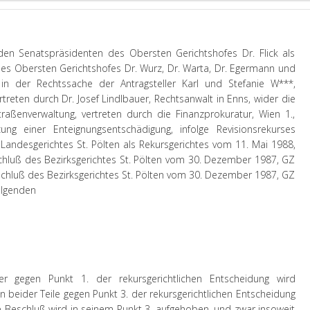
en Senatspräsidenten des Obersten Gerichtshofes Dr. Flick als
es Obersten Gerichtshofes Dr. Wurz, Dr. Warta, Dr. Egermann und
r in der Rechtssache der Antragsteller Karl und Stefanie W***,
treten durch Dr. Josef Lindlbauer, Rechtsanwalt in Enns, wider die
raßenverwaltung, vertreten durch die Finanzprokuratur, Wien 1.,
ung einer Enteignungsentschädigung, infolge Revisionsrekurses
Landesgerichtes St. Pölten als Rekursgerichtes vom 11. Mai 1988,
hluß des Bezirksgerichtes St. Pölten vom 30. Dezember 1987, GZ
schluß des Bezirksgerichtes St. Pölten vom 30. Dezember 1987, GZ
olgenden
ler gegen Punkt 1. der rekursgerichtlichen Entscheidung wird
 beider Teile gegen Punkt 3. der rekursgerichtlichen Entscheidung
 Beschluß wird in seinem Punkt 3. aufgehoben, und zwar insoweit