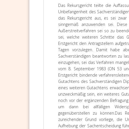
Das Rekursgericht teilte die Auffass
Unbefangenheit des Sachverständigen 
das Rekursgericht aus, es sei zwar 
sinngemäß anzuwenden sei. Diese 
Außerstreitverfahren sei so zu beend
sei, welche weiteren Schritte das 
Erstgericht den Antragstellern aufget
Tagen vorzulegen. Damit habe ab
Sachverständigen beantworten zu las
einzugehen, sei das Verfahren mangel
vom 8. September 1983 (ON 53 und 
Erstgericht bindende verfahrensleite
Gutachtens des Sachverständigen Dipl
eines weiteren Gutachtens erwachsen 
unzweckmäßig sein, ein weiteres Guta
noch vor der ergänzenden Befragung 
um dann bei allfälligen Wider
gegenüberstellen zu können.
Das Re
zureichender Grund vorliege, die U
Aufhebung der Sachentscheidung führt