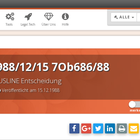
DR
ALLE
Tools
Legal.Tech
Über Uns
Hilfe
988/12/15 7Ob686/88
USLINE Entscheidung
Veröffentlicht am 15.12.1988
merk
DSGVO Vorlagen
11,90 €