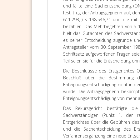
und fällte eine Sachentscheidung (O
fest, trug der Antragsgegnerin auf, de
611.293,-) S 198.546,71 und die mi
bezahlen. Das Mehrbegehren von S 1,
hielt das Gutachten des Sachverständ
es seiner Entscheidung zugrunde und
Antragsteller vom 30. September 1987
Schriftsatz aufgeworfenen Fragen se
Teil seien sie für die Entscheidung oh
Die Beschluüsse des Erstgerichtes 
Beschluß über die Bestimmung de
Enteignungsentschädigung nicht in d
wurde. Die Antragsgegnerin bekämp
Enteignungsentschädigung von mehr al
Das Rekursgericht bestätigte di
Sachverständigen (Punkt 1. der r
Erstgerichtes über die Gebühren des 
und die Sachentscheidung des Ers
Verfahrensergänzung eine neue Entsche