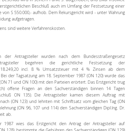
n erstgerichtlichen Beschluß auch im Umfang der Festsetzung einer
 von S 550.000,- aufhob. Dem Rekursgericht wird - unter Wahrung
eidung aufgetragen.
ens sind weitere Verfahrenskosten.
ten der Antragsteller wurden nach dem Bundesstraßengesetz
ntragsteller begehren die gerichtliche Festsetzung der
,118.249,20 incl. 8 % Umsatzsteuer mit 4 % Zinsen ab dem
). Bei der Tagsatzung am 18. September 1987 (ON 120) wurde das
(ON 71 und ON 100) mit den Parteien erörtert. Das Erstgericht trug
 (noch) offene Fragen an den Sachverständigen binnen 14 Tagen
beschluß ON 135). Die Antragsteller kamen diesem Auftrag mit
nach (ON 123) und lehnten mit Schriftsatz vom gleichen Tag (ON
Ablehnung (ON 96, 107 und 114) den Sachverständigen Dipl.Ing. Dr.
it ab.
1987 wies das Erstgericht den Antrag der Antragsteller auf
ON 128), bestimmte die Gebühren des Sachverständigen (ON 129)