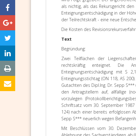
als nichtig, als das Rekursgericht de
Enteignungsentschädigung in der Höhe
der Teilrechtskraft - eine neue Entsch
Die Kosten des Revisionsrekursverfahr
Text
Begründung:
Zwei Teilflächen der Liegenschaf
rechtskräftig enteignet. Die A
Enteignungsentschädigung mit S 2
Enteignungsstichtag (ON 118, AS 200
Gutachten des Dipl.Ing. Dr. Sepp S*** 
den Antragstellern auf, allfällige
vorzulegen (Protokollberichtigungs
Schriftsatz vom 30. September 1987 
124) nach einer bereits erfolglosen 
Sepp S*** neuerlich wegen Befangenhe
Mit Beschlüssen vom 30. Dezember 
Ablehnung des Sachverständigen ab (