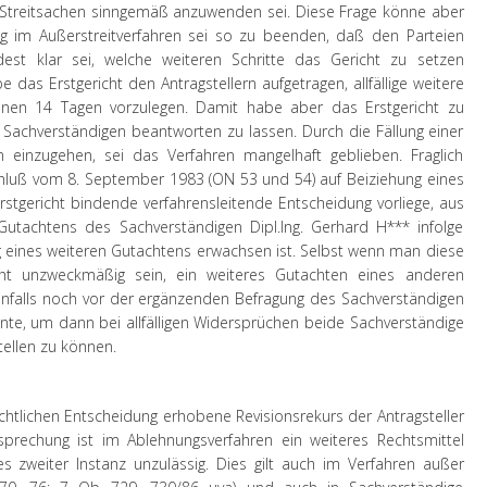
 Streitsachen sinngemäß anzuwenden sei. Diese Frage könne aber
ung im Außerstreitverfahren sei so zu beenden, daß den Parteien
est klar sei, welche weiteren Schritte das Gericht zu setzen
e das Erstgericht den Antragstellern aufgetragen, allfällige weitere
nen 14 Tagen vorzulegen. Damit habe aber das Erstgericht zu
Sachverständigen beantworten zu lassen. Durch die Fällung einer
 einzugehen, sei das Verfahren mangelhaft geblieben. Fraglich
chluß vom 8. September 1983 (ON 53 und 54) auf Beiziehung eines
rstgericht bindende verfahrensleitende Entscheidung vorliege, aus
utachtens des Sachverständigen Dipl.Ing. Gerhard H*** infolge
 eines weiteren Gutachtens erwachsen ist. Selbst wenn man diese
cht unzweckmäßig sein, ein weiteres Gutachten eines anderen
enfalls noch vor der ergänzenden Befragung des Sachverständigen
nnte, um dann bei allfälligen Widersprüchen beide Sachverständige
ellen zu können.
chtlichen Entscheidung erhobene Revisionsrekurs der Antragsteller
tsprechung ist im Ablehnungsverfahren ein weiteres Rechtsmittel
s zweiter Instanz unzulässig. Dies gilt auch im Verfahren außer