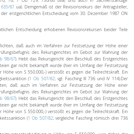
1970, 76; 7 Ob 729, 730/86 uva) und auch in Sachverständige
 635/87
ua). Demgemäß ist der Revisionsrekurs der Antragsteller,
g der erstgerichtlichen Entscheidung vom 30. Dezember 1987 ON
tlichen Entscheidung erhobenen Revisionsrekursen beider Teile
pflichten, daß auch im Verfahren zur Festsetzung der Höhe einer
rüfungsbefugnis des Rekursgerichtes im Gebot zur Wahrung der
b 98/67
). Hebt das Rekursgericht den Beschluß des Erstgerichtes
rteien gar nicht bekämpft wurde (hier im Umfang der Festsetzung
 Höhe von S 550.000,-) verstößt es gegen die Teilrechtskraft. Ein
keitssanktion (
1 Ob 507/82
; vgl. Fasching III 736 und IV 114).
Der
ichten, daß auch im Verfahren zur Festsetzung der Höhe einer
rüfungsbefugnis des Rekursgerichtes im Gebot zur Wahrung der
b 98/67
). Hebt das Rekursgericht den Beschluß des Erstgerichtes
rteien gar nicht bekämpft wurde (hier im Umfang der Festsetzung
 Höhe von S 550.000,-) verstößt es gegen die Teilrechtskraft. Ein
keitssanktion (
1 Ob 507/82
; vergleiche Fasching römisch drei 736