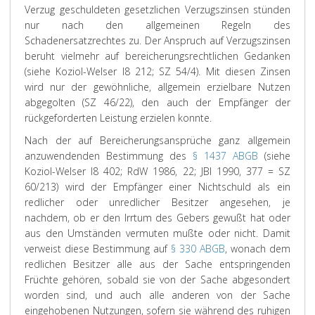
Verzug geschuldeten gesetzlichen Verzugszinsen stünden
nur nach den allgemeinen Regeln des
Schadenersatzrechtes zu. Der Anspruch auf Verzugszinsen
beruht vielmehr auf bereicherungsrechtlichen Gedanken
(siehe Koziol-Welser I8 212; SZ 54/4). Mit diesen Zinsen
wird nur der gewöhnliche, allgemein erzielbare Nutzen
abgegolten (SZ 46/22), den auch der Empfänger der
rückgeforderten Leistung erzielen konnte.
Nach der auf Bereicherungsansprüche ganz allgemein
anzuwendenden Bestimmung des
§ 1437 ABGB
(siehe
Koziol-Welser I8 402; RdW 1986, 22; JBl 1990, 377 = SZ
60/213) wird der Empfänger einer Nichtschuld als ein
redlicher oder unredlicher Besitzer angesehen, je
nachdem, ob er den Irrtum des Gebers gewußt hat oder
aus den Umständen vermuten mußte oder nicht. Damit
verweist diese Bestimmung auf
§ 330 ABGB
, wonach dem
redlichen Besitzer alle aus der Sache entspringenden
Früchte gehören, sobald sie von der Sache abgesondert
worden sind, und auch alle anderen von der Sache
eingehobenen Nutzungen, sofern sie während des ruhigen