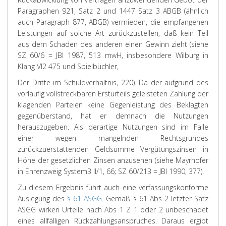
Paragraphen 921, Satz 2 und 1447 Satz 3 ABGB (ähnlich
auch Paragraph 877, ABGB) vermieden, die empfangenen
Leistungen auf solche Art zurückzustellen, daß kein Teil
aus dem Schaden des anderen einen Gewinn zieht (siehe
SZ 60/6 = JBl 1987, 513 mwH, insbesondere Wilburg in
Klang VI2 475 und Spielbüchler,
Der Dritte im Schuldverhältnis, 220). Da der aufgrund des
vorläufig vollstreckbaren Ersturteils geleisteten Zahlung der
klagenden Parteien keine Gegenleistung des Beklagten
gegenüberstand, hat er demnach die Nutzungen
herauszugeben. Als derartige Nutzungen sind im Falle
einer wegen mangelnden Rechtsgrundes
zurückzuerstattenden Geldsumme Vergütungszinsen in
Höhe der gesetzlichen Zinsen anzusehen (siehe Mayrhofer
in Ehrenzweig System3 II/1, 66; SZ 60/213 = JBl 1990, 377).
Zu diesem Ergebnis führt auch eine verfassungskonforme
Auslegung des
§ 61 ASGG
. Gemäß § 61 Abs 2 letzter Satz
ASGG wirken Urteile nach Abs 1 Z 1 oder 2 unbeschadet
eines allfälligen Rückzahlungsanspruches. Daraus ergibt