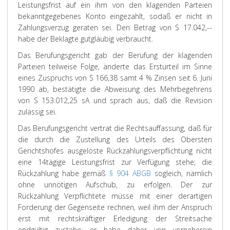
Leistungsfrist auf ein ihm von den klagenden Parteien
bekanntgegebenes Konto eingezahlt, sodaß er nicht in
Zahlungsverzug geraten sei. Den Betrag von S 17.042,--
habe der Beklagte gutgläubig verbraucht.
Das Berufungsgericht gab der Berufung der klagenden
Parteien teilweise Folge, änderte das Ersturteil im Sinne
eines Zuspruchs von S 166,38 samt 4 % Zinsen seit 6. Juni
1990 ab, bestätigte die Abweisung des Mehrbegehrens
von S 153.012,25 sA und sprach aus, daß die Revision
zulässig sei.
Das Berufungsgericht vertrat die Rechtsauffassung, daß für
die durch die Zustellung des Urteils des Obersten
Gerichtshofes ausgelöste Rückzahlungsverpflichtung nicht
eine 14tägige Leistungsfrist zur Verfügung stehe; die
Rückzahlung habe gemäß
§ 904 ABGB
sogleich, nämlich
ohne unnötigen Aufschub, zu erfolgen. Der zur
Rückzahlung Verpflichtete müsse mit einer derartigen
Forderung der Gegenseite rechnen, weil ihm der Anspruch
erst mit rechtskräftiger Erledigung der Streitsache
endgültig zustehe; er habe daher von vorneherein