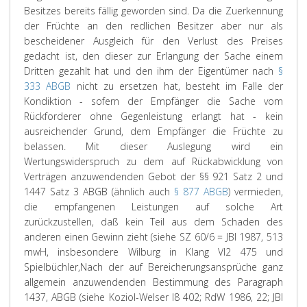
Besitzes bereits fällig geworden sind. Da die Zuerkennung
der Früchte an den redlichen Besitzer aber nur als
bescheidener Ausgleich für den Verlust des Preises
gedacht ist, den dieser zur Erlangung der Sache einem
Dritten gezahlt hat und den ihm der Eigentümer nach
§
333 ABGB
nicht zu ersetzen hat, besteht im Falle der
Kondiktion - sofern der Empfänger die Sache vom
Rückforderer ohne Gegenleistung erlangt hat - kein
ausreichender Grund, dem Empfänger die Früchte zu
belassen. Mit dieser Auslegung wird ein
Wertungswiderspruch zu dem auf Rückabwicklung von
Verträgen anzuwendenden Gebot der §§ 921 Satz 2 und
1447 Satz 3 ABGB (ähnlich auch
§ 877 ABGB
) vermieden,
die empfangenen Leistungen auf solche Art
zurückzustellen, daß kein Teil aus dem Schaden des
anderen einen Gewinn zieht (siehe SZ 60/6 = JBl 1987, 513
mwH, insbesondere Wilburg in Klang VI2 475 und
Spielbüchler,
Nach der auf Bereicherungsansprüche ganz
allgemein anzuwendenden Bestimmung des Paragraph
1437, ABGB (siehe Koziol-Welser I8 402; RdW 1986, 22; JBl