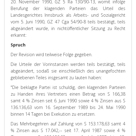
20. November 1990, GZ 5 Ra 130/90-13, womit infolge
Berufung der klagenden Parteien das Urteil des
Landesgerichtes Innsbruck als Arbeits- und Sozialgericht
vom 5. Juni 1990, GZ 47 Cga 54/90-8 teils bestätigt, teils
abgeändert wurde, in nichtöffentlicher Sitzung zu Recht
erkannt:
Spruch
Der Revision wird teilweise Folge gegeben.
Die Urteile der Vorinstanzen werden teils bestätigt, teils
abgeändert, sodaß sie einschließlich des unangefochten
gebliebenen Teiles insgesamt zu lauten haben:
"Die beklagte Partei ist schuldig, den klagenden Parteien
zu Handen ihres Vertreters einen Betrag von S 166,38
samt 4 % Zinsen seit 6. Juni 1990 sowie 4 % Zinsen aus S
136.136,63 vom 16. September 1989 bis 24. Mai 1990
binnen 14 Tagen bei Exekution zu ersetzen.
Das Mehrbegehren auf Zahlung von S 153.178,63 samt 4
% Zinsen aus S 17.042,-- seit 17. April 1987 sowie 4 %