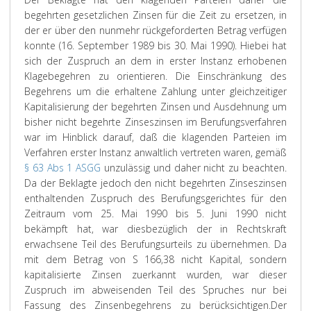
begehrten gesetzlichen Zinsen für die Zeit zu ersetzen, in
der er über den nunmehr rückgeforderten Betrag verfügen
konnte (16. September 1989 bis 30. Mai 1990). Hiebei hat
sich der Zuspruch an dem in erster Instanz erhobenen
Klagebegehren zu orientieren. Die Einschränkung des
Begehrens um die erhaltene Zahlung unter gleichzeitiger
Kapitalisierung der begehrten Zinsen und Ausdehnung um
bisher nicht begehrte Zinseszinsen im Berufungsverfahren
war im Hinblick darauf, daß die klagenden Parteien im
Verfahren erster Instanz anwaltlich vertreten waren, gemäß
§ 63 Abs 1 ASGG
unzulässig und daher nicht zu beachten.
Da der Beklagte jedoch den nicht begehrten Zinseszinsen
enthaltenden Zuspruch des Berufungsgerichtes für den
Zeitraum vom 25. Mai 1990 bis 5. Juni 1990 nicht
bekämpft hat, war diesbezüglich der in Rechtskraft
erwachsene Teil des Berufungsurteils zu übernehmen. Da
mit dem Betrag von S 166,38 nicht Kapital, sondern
kapitalisierte Zinsen zuerkannt wurden, war dieser
Zuspruch im abweisenden Teil des Spruches nur bei
Fassung des Zinsenbegehrens zu berücksichtigen.
Der