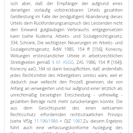
sich aber, daß der Empfänger der aufgrund eines
derartigen vorläufig vollstreckbaren Urteils gezahlten
Geldleistung im Falle der (endgültigen) Abänderung dieses
Urteils dem Rückforderungsanspruch des Leistenden nicht
den Einwand gutgläubigen Verbrauchs entgegensetzen
kann (siehe Kuderna, Arbeits- und Sozialgerichtsgesetz,
334; Schrank, Die wichtigsten Neuerungen im Arbeits- und
Sozialgerichtsgesetz, RdW 1985, 154 ff [156]; Konecny,
Wirkungen erstinstanzlicher Urteile in arbeitsrechtlichen
Streitigkeiten gemäß
§ 61 ASGG
, ZAS 1986, 154 ff [164]).
Konecny aaO, 164 ist darin beizupflichten, daß andernfalls
jedes Rechtsmittel des Arbeitgebers sinnlos wäre, weil er
dadurch zwar vielleicht den Prozeß gewinnen, die von
Anfang an verweigerten und nur aufgrund einer letztlich als
unrechtmäßig beseitigten Entscheidung - unfreiwillig -
gezahlten Beträge nicht mehr zurückerlangen könnte. Die
aus dem Gesichtspunkt des einen wirksamen
Rechtsschutz erfordernden rechtsstaatlichen Prinzips
(siehe VfSlg
11.196/1986
= ÖJZ
1987
,
Zu diesem Ergebnis
führt auch eine verfassungskonforme Auslegung des