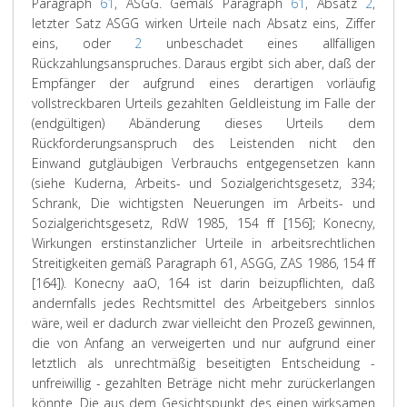
Paragraph
61
, ASGG. Gemäß Paragraph
61
, Absatz
2
,
letzter Satz ASGG wirken Urteile nach Absatz eins, Ziffer
eins, oder
2
unbeschadet eines allfälligen
Rückzahlungsanspruches. Daraus ergibt sich aber, daß der
Empfänger der aufgrund eines derartigen vorläufig
vollstreckbaren Urteils gezahlten Geldleistung im Falle der
(endgültigen) Abänderung dieses Urteils dem
Rückforderungsanspruch des Leistenden nicht den
Einwand gutgläubigen Verbrauchs entgegensetzen kann
(siehe Kuderna, Arbeits- und Sozialgerichtsgesetz, 334;
Schrank, Die wichtigsten Neuerungen im Arbeits- und
Sozialgerichtsgesetz, RdW 1985, 154 ff [156]; Konecny,
Wirkungen erstinstanzlicher Urteile in arbeitsrechtlichen
Streitigkeiten gemäß Paragraph 61, ASGG, ZAS 1986, 154 ff
[164]). Konecny aaO, 164 ist darin beizupflichten, daß
andernfalls jedes Rechtsmittel des Arbeitgebers sinnlos
wäre, weil er dadurch zwar vielleicht den Prozeß gewinnen,
die von Anfang an verweigerten und nur aufgrund einer
letztlich als unrechtmäßig beseitigten Entscheidung -
unfreiwillig - gezahlten Beträge nicht mehr zurückerlangen
könnte. Die aus dem Gesichtspunkt des einen wirksamen