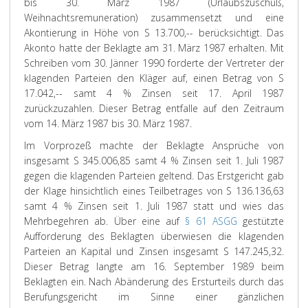
bis 30. März 1987 (Urlaubszuschuß,
Weihnachtsremuneration) zusammensetzt und eine
Akontierung in Höhe von S 13.700,-- berücksichtigt. Das
Akonto hatte der Beklagte am 31. März 1987 erhalten. Mit
Schreiben vom 30. Jänner 1990 forderte der Vertreter der
klagenden Parteien den Kläger auf, einen Betrag von S
17.042,-- samt 4 % Zinsen seit 17. April 1987
zurückzuzahlen. Dieser Betrag entfalle auf den Zeitraum
vom 14. März 1987 bis 30. März 1987.
Im Vorprozeß machte der Beklagte Ansprüche von
insgesamt S 345.006,85 samt 4 % Zinsen seit 1. Juli 1987
gegen die klagenden Parteien geltend. Das Erstgericht gab
der Klage hinsichtlich eines Teilbetrages von S 136.136,63
samt 4 % Zinsen seit 1. Juli 1987 statt und wies das
Mehrbegehren ab. Über eine auf
§ 61 ASGG
gestützte
Aufforderung des Beklagten überwiesen die klagenden
Parteien an Kapital und Zinsen insgesamt S 147.245,32.
Dieser Betrag langte am 16. September 1989 beim
Beklagten ein. Nach Abänderung des Ersturteils durch das
Berufungsgericht im Sinne einer gänzlichen