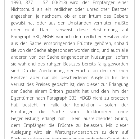
1990, 377 = SZ 60/213) wird der Empfänger einer
Nichtschuld als ein redlicher oder unredlicher Besitzer
angesehen, je nachdem, ob er den Irrtum des Gebers
gewußt hat oder aus den Umständen vermuten mußte
oder nicht. Damit verweist diese Bestimmung auf
Paragraph 330, ABGB, wonach dem redlichen Besitzer alle
aus der Sache entspringenden Früchte gehören, sobald
sie von der Sache abgesondert worden sind, und auch alle
anderen von der Sache eingehobenen Nutzungen, sofern
sie während des ruhigen Besitzes bereits fällig geworden
sind. Da die Zuerkennung der Früchte an den redlichen
Besitzer aber nur als bescheidener Ausgleich für den
Verlust des Preises gedacht ist, den dieser zur Erlangung
der Sache einem Dritten gezahlt hat und den ihm der
Eigentümer nach Paragraph 333, ABGB nicht zu ersetzen
hat, besteht im Falle der Kondiktion - sofern der
Empfänger die Sache vom Rückforderer ohne
Gegenleistung erlangt hat - kein ausreichender Grund,
dem Empfänger die Früchte zu belassen. Mit dieser
Auslegung wird ein Wertungswiderspruch zu dem auf
Rückabwicklung von Verträgen anzuwendenden Gebot der