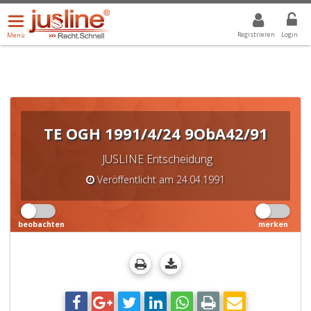
Menü
DROPDOWN: GEWÄHLTER WERT IST ALLE
ALLE
öffnen/schließen
Registrieren
Login
Menü
TE OGH 1991/4/24 9ObA42/91
JUSLINE Entscheidung
Veröffentlicht am 24.04.1991
beobachten
merken