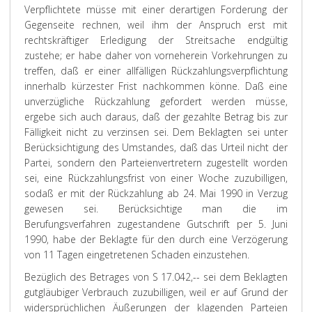
Verpflichtete müsse mit einer derartigen Forderung der
Gegenseite rechnen, weil ihm der Anspruch erst mit
rechtskräftiger Erledigung der Streitsache endgültig
zustehe; er habe daher von vorneherein Vorkehrungen zu
treffen, daß er einer allfälligen Rückzahlungsverpflichtung
innerhalb kürzester Frist nachkommen könne. Daß eine
unverzügliche Rückzahlung gefordert werden müsse,
ergebe sich auch daraus, daß der gezahlte Betrag bis zur
Fälligkeit nicht zu verzinsen sei. Dem Beklagten sei unter
Berücksichtigung des Umstandes, daß das Urteil nicht der
Partei, sondern den Parteienvertretern zugestellt worden
sei, eine Rückzahlungsfrist von einer Woche zuzubilligen,
sodaß er mit der Rückzahlung ab 24. Mai 1990 in Verzug
gewesen sei. Berücksichtige man die im
Berufungsverfahren zugestandene Gutschrift per 5. Juni
1990, habe der Beklagte für den durch eine Verzögerung
von 11 Tagen eingetretenen Schaden einzustehen.
Bezüglich des Betrages von S 17.042,-- sei dem Beklagten
gutgläubiger Verbrauch zuzubilligen, weil er auf Grund der
widersprüchlichen Äußerungen der klagenden Parteien