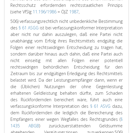
Rechtsschutz erfordernden rechtsstaatlichen Prinzips
(siehe VfSlg
11.196/1986
= ÖJZ
1987
,
506) verfassungsrechtlich nicht unbedenkliche Bestimmung
des
§ 61 ASGG
ist bei verfassungskonformer Interpretation
aber nicht nur dahin auszulegen, daß eine Partei nicht
unabhängig vom Erfolg ihres Rechtsmittels endgültig die
Folgen einer rechtswidrigen Entscheidung zu tragen hat,
sondern darüber hinaus auch dahin, daß eine Partei auch
nicht einseitig mit allen Folgen einer potentiell
rechtswidrigen behördlichen Entscheidung für den
Zeitraum bis zur endgültigen Erledigung des Rechtsmittels
belastet wird. Da der Leistungsempfänger dann, wenn er
die (Üblichen) Nutzungen der ohne Gegenleistung
erhaltenen Geldleistung behalten dürfte, zum Schaden
des Rückfordernden bereichert wäre, führt auch eine
verfassungskonforme Interpretation des
§ 61 ASVG
dazu,
dem Rückfordernden die lediglich die Bereicherung des
Empfängers einer wegen Wegfalles des Rechtsgrundes (
§
1435 ABGB
) zurückzuerstattenden Geldsumme
abgeltenden Vergütungszinsen zuzuerkennen.
506)