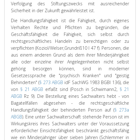
Verfolgung des Stiftungszwecks mit ausreichender
Sicherheit in der Zukunft gewährleistet ist.
Die Handlungsfähigkeit ist die Fähigkeit, durch eigenes
Verhalten Rechte und Pflichten zu begründen, die
Geschäftsfähigkeit die Fähigkeit, sich selbst durch
rechtsgeschäftliches Handeln zu berechtigen oder zu
verpflichten (Koziol/Welser,Grundriß10 I 47 f). Personen, die
aus einem anderen Grund als dem ihrer Minderjährigkeit
alle oder einzelne ihrer Angelegenheiten nicht selbst
gehörig besorgen können, sind in moderner
Gesetzessprache die "psychisch Kranken" und "geistig
Behinderten" (
§ 273 ABGB
idF SachWG 1983 BGBl 136), die
von
§ 21 ABGB
erfaßt sind (Posch in Schwimann2,
§ 21
ABGB
Rz 9). Die Bestellung eines Sachwalters hebt - von
Bagatellfällen abgesehen - die rechtsgeschäftliche
Handlungsfähigkeit der behinderten Person auf (
§ 273a
ABGB
). Eine unter Sachwalterschaft stehende Person ist im
Wirkungskreis ihres Sachwalters unter der Voraussetzung
erforderlicher Einsichtsfähigkeit beschränkt geschäftsfähig
wie ein Minderjähriger über sieben Jahren (Schlemmer in