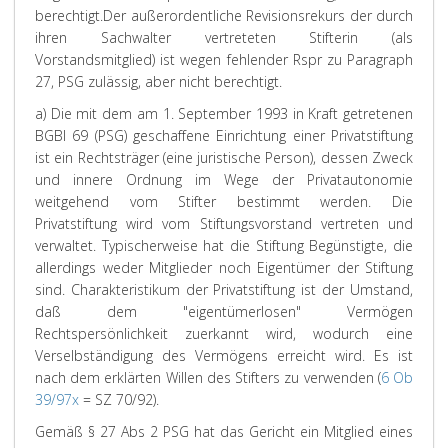
berechtigt.
Der außerordentliche Revisionsrekurs der durch
ihren Sachwalter vertreteten Stifterin (als
Vorstandsmitglied) ist wegen fehlender Rspr zu Paragraph
27, PSG zulässig, aber nicht berechtigt.
a) Die mit dem am 1. September 1993 in Kraft getretenen
BGBl 69 (PSG) geschaffene Einrichtung einer Privatstiftung
ist ein Rechtsträger (eine juristische Person), dessen Zweck
und innere Ordnung im Wege der Privatautonomie
weitgehend vom Stifter bestimmt werden. Die
Privatstiftung wird vom Stiftungsvorstand vertreten und
verwaltet. Typischerweise hat die Stiftung Begünstigte, die
allerdings weder Mitglieder noch Eigentümer der Stiftung
sind. Charakteristikum der Privatstiftung ist der Umstand,
daß dem "eigentümerlosen" Vermögen
Rechtspersönlichkeit zuerkannt wird, wodurch eine
Verselbständigung des Vermögens erreicht wird. Es ist
nach dem erklärten Willen des Stifters zu verwenden (
6 Ob
39/97x
= SZ 70/92).
Gemäß § 27 Abs 2 PSG hat das Gericht ein Mitglied eines