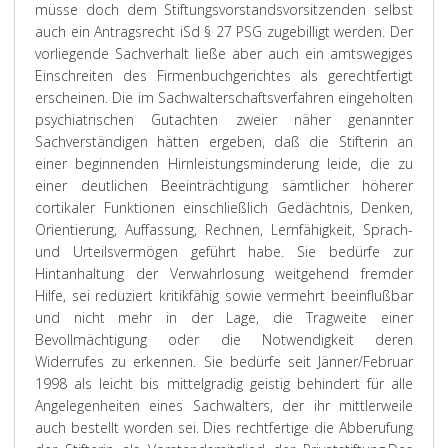
müsse doch dem Stiftungsvorstandsvorsitzenden selbst
auch ein Antragsrecht iSd § 27 PSG zugebilligt werden. Der
vorliegende Sachverhalt ließe aber auch ein amtswegiges
Einschreiten des Firmenbuchgerichtes als gerechtfertigt
erscheinen. Die im Sachwalterschaftsverfahren eingeholten
psychiatrischen Gutachten zweier näher genannter
Sachverständigen hätten ergeben, daß die Stifterin an
einer beginnenden Hirnleistungsminderung leide, die zu
einer deutlichen Beeinträchtigung sämtlicher höherer
cortikaler Funktionen einschließlich Gedächtnis, Denken,
Orientierung, Auffassung, Rechnen, Lernfähigkeit, Sprach-
und Urteilsvermögen geführt habe. Sie bedürfe zur
Hintanhaltung der Verwahrlosung weitgehend fremder
Hilfe, sei reduziert kritikfähig sowie vermehrt beeinflußbar
und nicht mehr in der Lage, die Tragweite einer
Bevollmächtigung oder die Notwendigkeit deren
Widerrufes zu erkennen. Sie bedürfe seit Jänner/Februar
1998 als leicht bis mittelgradig geistig behindert für alle
Angelegenheiten eines Sachwalters, der ihr mittlerweile
auch bestellt worden sei. Dies rechtfertige die Abberufung