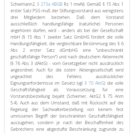
Schwimann2,
§ 273a ABGB
Rz 1 mwN). Gemäß § 15 Abs 1
erster Satz PSG muß der Stiftungsvorstand aus wenigstens
drei Mitgliedern bestehen. Daß dem Vorstand
ausschließlich handlungsfähige (natürliche) Personen
angehören dürfen, wird - anders als bei der Gesellschaft
mbH (§ 15 Abs 1 zweiter Satz GmbHG fordert die volle
Handlungsfähigkeit; die vergleichbare Bestimmung des § 6
Abs 2 erster Satz dGmbHG eine "unbeschränkt
geschäftsfähige Person") und nach deutschem Aktienrecht
(§ 76 Abs 3 dAktG) - vom Gesetzgeber nicht ausdrücklich
angeordnet. Auch für die österr. Aktiengesellschaft wird
ungeachtet des Fehlens ausdrücklicher
Eignungserfordernisse im Gesetz (vgl
§ 70 AktG
) die volle
Geschäftsfähigkeit als Voraussetzung für eine
Vorstandsbestellung bejaht (Schiemer, AktG2 § 75 Anm
5.4). Auch aus dem Umstand, daß mit Rücksicht auf die
Regelung der Sachwalterbestellung von keinem fest
umrissenen Begriff der beschränkten Geschäftsfähigkeit
auszugehen, sondern je nach der Beschaffenheit des
Gebrechens eine abgestufte Beschränkung zugrunde zu