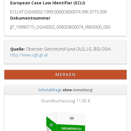
European Case Law Identifier (ECLI)
ECLI:AT:OGH0002:1999:0060OB00074.99X.0715.000
Dokumentnummer
JJT_19990715_OGH0002_0060OB00074_99X0000_000
Quelle:
Oberster Gerichtshof (und OLG, LG, BG) OGH,
http://www.ogh.gv.at
MERKEN
Sofortabfrage
ohne
Anmeldung!
Zurück
Weit
Grundbuchauszug
11,90 €