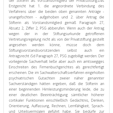
der Stifterin als Vorstandsmitglied der Privatstiftung.
Das
Erstgericht hat 1. die angeordnete Verbindung des
Verfahrens über die beiden oben genannten Anträge -
unangefochten - aufgehoben und 2. über Antrag die
Stifterin als Vorstandsmitglied gemäß Paragraph 27,
Absatz 2, Ziffer 2, PSG abberufen. Wenn auch der Antrag
wegen der in der Stiftungsurkunde getroffenen
Vertretungsregelung nicht als von der Privatstiftung gestellt
angesehen werden könne, müsse doch dem
Stiftungsvorstandsvorsitzenden selbst auch ein
Antragsrecht iSd Paragraph 27, PSG zugebilligt werden. Der
vorliegende Sachverhalt ließe aber auch ein amtswegiges
Einschreiten des Firmenbuchgerichtes als gerechtfertigt
erscheinen. Die im Sachwalterschaftsverfahren eingeholten
psychiatrischen Gutachten zweier näher genannter
Sachverständigen hätten ergeben, daß die Stifterin an
einer beginnenden Hirnleistungsminderung leide, die zu
einer deutlichen Beeinträchtigung sämtlicher höherer
cortikaler Funktionen einschließlich Gedächtnis, Denken,
Orientierung, Auffassung, Rechnen, Lernfähigkeit, Sprach-
und Urteilsvermögen geführt habe. Sie bedürfe zur