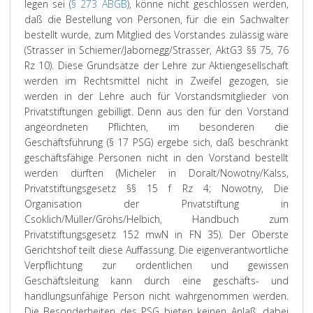
legen sei (
§ 273 ABGB
), könne nicht geschlossen werden,
daß die Bestellung von Personen, für die ein Sachwalter
bestellt wurde, zum Mitglied des Vorstandes zulässig wäre
(Strasser in Schiemer/Jabornegg/Strasser, AktG3 §§ 75, 76
Rz 10). Diese Grundsätze der Lehre zur Aktiengesellschaft
werden im Rechtsmittel nicht in Zweifel gezogen, sie
werden in der Lehre auch für Vorstandsmitglieder von
Privatstiftungen gebilligt. Denn aus den für den Vorstand
angeordneten Pflichten, im besonderen die
Geschäftsführung (§ 17 PSG) ergebe sich, daß beschränkt
geschäftsfähige Personen nicht in den Vorstand bestellt
werden dürften (Micheler in Doralt/Nowotny/Kalss,
Privatstiftungsgesetz §§ 15 f Rz 4; Nowotny, Die
Organisation der Privatstiftung in
Csoklich/Müller/Gröhs/Helbich, Handbuch zum
Privatstiftungsgesetz 152 mwN in FN 35). Der Oberste
Gerichtshof teilt diese Auffassung. Die eigenverantwortliche
Verpflichtung zur ordentlichen und gewissen
Geschäftsleitung kann durch eine geschäfts- und
handlungsunfähige Person nicht wahrgenommen werden.
Die Besonderheiten des PSG bieten keinen Anlaß, dabei