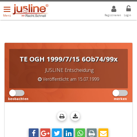
Menü
DROPDOWN: GEWÄHLTER WERT IST ALLE
ALLE
öffnen/schließen
Registrieren
Login
Menü
TE OGH 1999/7/15 6Ob74/99x
JUSLINE Entscheidung
Veröffentlicht am 15.07.1999
beobachten
merken