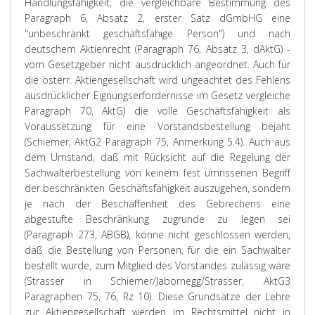
Handlungsfähigkeit; die vergleichbare Bestimmung des
Paragraph 6, Absatz 2, erster Satz dGmbHG eine
"unbeschränkt geschäftsfähige Person") und nach
deutschem Aktienrecht (Paragraph 76, Absatz 3, dAktG) -
vom Gesetzgeber nicht ausdrücklich angeordnet. Auch für
die österr. Aktiengesellschaft wird ungeachtet des Fehlens
ausdrücklicher Eignungserfordernisse im Gesetz vergleiche
Paragraph 70, AktG) die volle Geschäftsfähigkeit als
Voraussetzung für eine Vorstandsbestellung bejaht
(Schiemer, AktG2 Paragraph 75, Anmerkung 5.4). Auch aus
dem Umstand, daß mit Rücksicht auf die Regelung der
Sachwalterbestellung von keinem fest umrissenen Begriff
der beschränkten Geschäftsfähigkeit auszugehen, sondern
je nach der Beschaffenheit des Gebrechens eine
abgestufte Beschränkung zugrunde zu legen sei
(Paragraph 273, ABGB), könne nicht geschlossen werden,
daß die Bestellung von Personen, für die ein Sachwalter
bestellt wurde, zum Mitglied des Vorstandes zulässig wäre
(Strasser in Schiemer/Jabornegg/Strasser, AktG3
Paragraphen 75, 76, Rz 10). Diese Grundsätze der Lehre
zur Aktiengesellschaft werden im Rechtsmittel nicht in