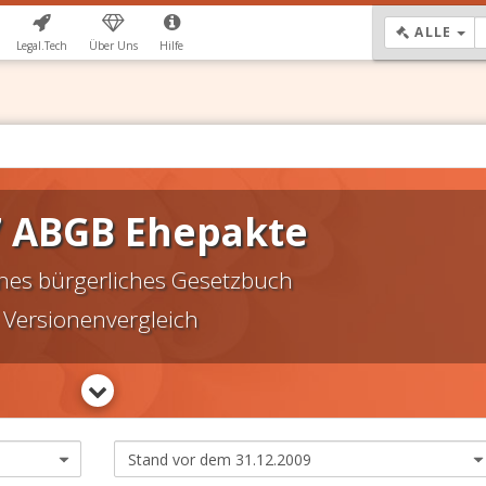
DR
ALLE
Legal.Tech
Über Uns
Hilfe
7 ABGB Ehepakte
nes bürgerliches Gesetzbuch
Versionenvergleich