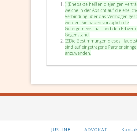
A
(1)
Ehepakte heißen diejenigen Verträ
b
welche in der Absicht auf die ehelich
s
Verbindung über das Vermögen ges
a
werden. Sie haben vorzüglich die
t
Gütergemeinschaft und den Erbvert
z
Gegenstand.
e
A
(2)
Die Bestimmungen dieses Haupts
i
b
sind auf eingetragene Partner sinn
n
s
anzuwenden.
s
a
t
z
2
JUSLINE
ADVOKAT
Konta