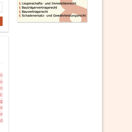
in
as
n
e;
ng
ie
te
nd