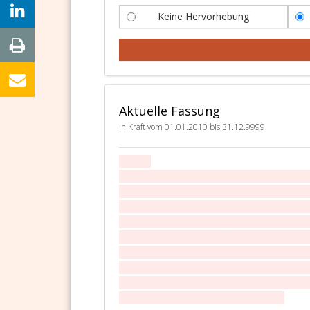
Keine Hervorhebung
Aktuelle Fassung
In Kraft vom 01.01.2010 bis 31.12.9999
§ 1217
.
Ehe-Pacte heißen diejenigen Verträge, w
Absicht auf die eheliche Verbindung 
Vermögen geschlossen werden, un
vorzüglich das Heirathsgut; die Wi
Morgengabe; die Gütergemeinschaft; Ve
und Fruchtnießung des eigenen Vermög
Erbfolge, oder die auf den Todesfall b
lebenslange Fruchtnießung des Vermög
den Witwengehalt zum Gegenstande.