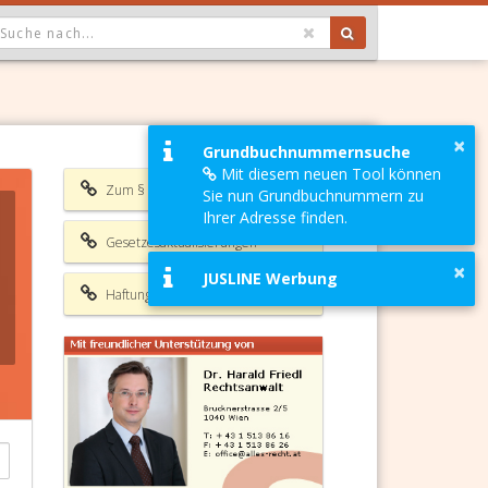
OPDOWN: GEWÄHLTER WERT IST ALLE
×
Grundbuchnummernsuche
Mit diesem neuen Tool können
Zum § 1217 ABGB
Sie nun Grundbuchnummern zu
Ihrer Adresse finden.
Gesetzesaktualisierungen
×
JUSLINE Werbung
Haftungsausschluss