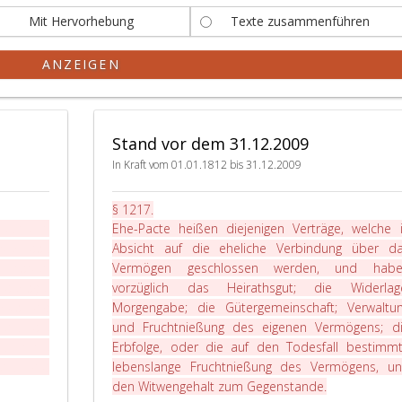
Mit Hervorhebung
Texte zusammenführen
ANZEIGEN
Stand vor dem 31.12.2009
In Kraft vom 01.01.1812 bis 31.12.2009
§ 1217
.
elche in
Ehe-Pacte heißen diejenigen Verträge, welche 
über das
Absicht auf die eheliche Verbindung über d
d haben
Vermögen geschlossen werden, und habe
derlage;
vorzüglich das Heirathsgut; die Widerlag
rwaltung
Morgengabe; die Gütergemeinschaft; Verwaltu
ens; die
und Fruchtnießung des eigenen Vermögens; d
estimmte
Erbfolge, oder die auf den Todesfall bestimm
ens, und
lebenslange Fruchtnießung des Vermögens, u
den Witwengehalt zum Gegenstande.