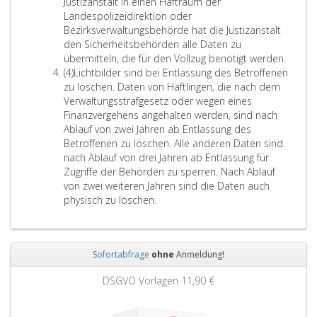
b
e
Justizanstalt in einen Haftraum der
s
s
Ü
Landespolizeidirektion oder
v
a
b
Bezirksverwaltungsbehörde hat die Justizanstalt
e
t
e
den Sicherheitsbehörden alle Daten zu
r
z
r
übermitteln, die für den Vollzug benötigt werden.
w
3
A
m
(4)
Lichtbilder sind bei Entlassung des Betroffenen
a
b
i
zu löschen. Daten von Häftlingen, die nach dem
l
s
t
Verwaltungsstrafgesetz oder wegen eines
t
a
t
Finanzvergehens angehalten werden, sind nach
u
t
l
Ablauf von zwei Jahren ab Entlassung des
n
z
u
Betroffenen zu löschen. Alle anderen Daten sind
g
4
n
nach Ablauf von drei Jahren ab Entlassung für
s
g
Zugriffe der Behörden zu sperren. Nach Ablauf
g
v
von zwei weiteren Jahren sind die Daten auch
e
o
physisch zu löschen.
r
n
i
D
c
a
h
Sofortabfrage
ohne
Anmeldung!
t
t
e
Zurück
Weit
z
DSGVO Vorlagen
11,90 €
n
u
i
r
s