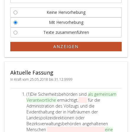
Keine Hervorhebung
Mit Hervorhebung
Texte zusammenführen
ANZEIGEN
Aktuelle Fassung
In Kraft vom 25.05.2018 bis 31.12.9999
A
(1)
Die Sicherheitsbehörden sind
als gemeinsam
b
Verantwortliche
ermächtigt,
sich
für die
s
Administration des Vollzugs und die
a
Evidenthaltung der in Hafträumen der
t
Landespolizeidirektionen oder
z
Bezirksverwaltungsbehörden angehaltenen
e
Menschen
der automationsunterstützten
eine