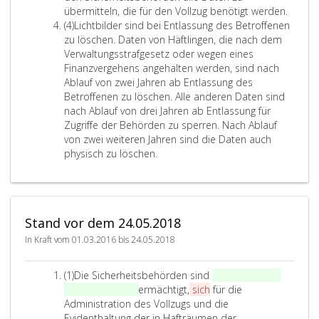
z
r
übermitteln, die für den Vollzug benötigt werden.
3
A
m
(4)
Lichtbilder sind bei Entlassung des Betroffenen
b
i
zu löschen. Daten von Häftlingen, die nach dem
s
t
Verwaltungsstrafgesetz oder wegen eines
a
t
Finanzvergehens angehalten werden, sind nach
t
l
Ablauf von zwei Jahren ab Entlassung des
z
u
Betroffenen zu löschen. Alle anderen Daten sind
4
n
nach Ablauf von drei Jahren ab Entlassung für
g
Zugriffe der Behörden zu sperren. Nach Ablauf
v
von zwei weiteren Jahren sind die Daten auch
o
physisch zu löschen.
n
D
a
t
Stand vor dem 24.05.2018
e
n
In Kraft vom 01.03.2016 bis 24.05.2018
i
s
A
(1)
Die Sicherheitsbehörden sind
als gemeinsam
t
b
Verantwortliche
ermächtigt,
sich
für die
a
s
Administration des Vollzugs und die
n
a
Evidenthaltung der in Hafträumen der