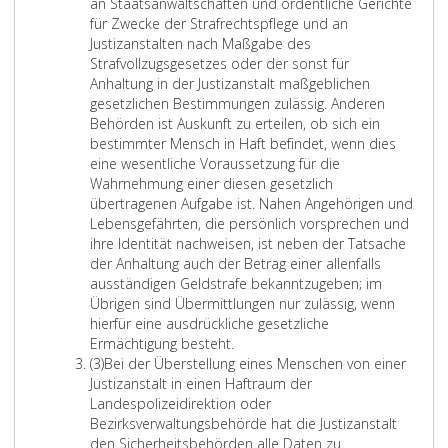
an Staatsanwaltschaften und ordentliche Gerichte
für Zwecke der Strafrechtspflege und an
Justizanstalten nach Maßgabe des
Strafvollzugsgesetzes oder der sonst für
Anhaltung in der Justizanstalt maßgeblichen
gesetzlichen Bestimmungen zulässig. Anderen
Behörden ist Auskunft zu erteilen, ob sich ein
bestimmter Mensch in Haft befindet, wenn dies
eine wesentliche Voraussetzung für die
Wahrnehmung einer diesen gesetzlich
übertragenen Aufgabe ist. Nahen Angehörigen und
Lebensgefährten, die persönlich vorsprechen und
ihre Identität nachweisen, ist neben der Tatsache
der Anhaltung auch der Betrag einer allenfalls
ausständigen Geldstrafe bekanntzugeben; im
Übrigen sind Übermittlungen nur zulässig, wenn
hierfür eine ausdrückliche gesetzliche
D
Ermächtigung besteht.
A
i
(3)
Bei der Überstellung eines Menschen von einer
b
e
Justizanstalt in einen Haftraum der
s
Ü
Landespolizeidirektion oder
a
b
Bezirksverwaltungsbehörde hat die Justizanstalt
t
e
den Sicherheitsbehörden alle Daten zu