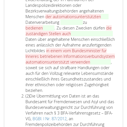
d
t
Landespolizeidirektionen oder
a
z
Bezirksverwaltungsbehörden angehaltenen
s
e
Menschen
der automationsunterstützten
eine
B
i
Datenverarbeitung
gemeinsam
zu
u
n
bedienen
führen
. Zu diesen Zwecken dürfen
die
n
s
zuständigen Stellen auch
sie personenbezogene
d
Daten über angehaltene Menschen einschließlich
e
eines anlässlich der Aufnahme anzufertigenden
s
Lichtbildes
in einem vom Bundesminister für
a
Inneres betriebenen Informationsverbundsystem
m
automationsunterstützt verwenden
verarbeiten
,
t
soweit sie sich auf strafbare Handlungen oder
f
auch für den Vollzug relevante Lebensumstände
ü
einschließlich ihres Gesundheitszustandes und
r
ihrer ethnischen oder religiösen Zugehörigkeit
F
beziehen.
r
A
(2)
Die Übermittlung von Daten ist an das
e
b
Bundesamt für Fremdenwesen und Asyl und das
m
s
Bundesverwaltungsgericht zur Durchführung von
d
a
Verfahren nach § 3 BFA-Verfahrensgesetz – BFA-
e
t
VG,
BGBl. I Nr. 87/2012
, an
n
z
Fremdenpolizeibehörden zur Durchführung
w