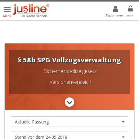
Menü
DROPDOWN: GEWÄHLTER WERT IST ALLE
ALLE
öffnen/schließen
Registrieren
Login
Menü
§ 58b SPG Vollzugsverwaltung
Sicherheitspolizeigesetz
Versionenvergleich