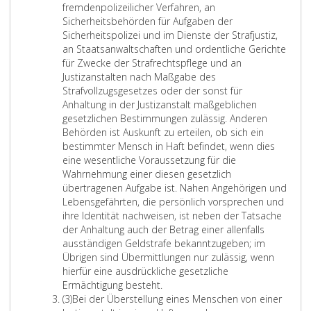
2
fremdenpolizeilicher Verfahren, an
e
Sicherheitsbehörden für Aufgaben der
s
Sicherheitspolizei und im Dienste der Strafjustiz,
e
an Staatsanwaltschaften und ordentliche Gerichte
n
für Zwecke der Strafrechtspflege und an
u
Justizanstalten nach Maßgabe des
n
Strafvollzugsgesetzes oder der sonst für
d
Anhaltung in der Justizanstalt maßgeblichen
A
gesetzlichen Bestimmungen zulässig. Anderen
s
Behörden ist Auskunft zu erteilen, ob sich ein
y
bestimmter Mensch in Haft befindet, wenn dies
l
eine wesentliche Voraussetzung für die
u
Wahrnehmung einer diesen gesetzlich
n
übertragenen Aufgabe ist. Nahen Angehörigen und
d
Lebensgefährten, die persönlich vorsprechen und
d
ihre Identität nachweisen, ist neben der Tatsache
a
der Anhaltung auch der Betrag einer allenfalls
s
ausständigen Geldstrafe bekanntzugeben; im
B
Übrigen sind Übermittlungen nur zulässig, wenn
u
hierfür eine ausdrückliche gesetzliche
n
D
Ermächtigung besteht.
d
A
i
(3)
Bei der Überstellung eines Menschen von einer
e