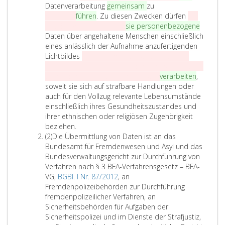
i
Datenverarbeitung
gemeinsam
zu
n
bedienen
führen
. Zu diesen Zwecken dürfen
die
s
zuständigen Stellen auch
sie personenbezogene
Daten über angehaltene Menschen einschließlich
eines anlässlich der Aufnahme anzufertigenden
Lichtbildes
in einem vom Bundesminister für
Inneres betriebenen Informationsverbundsystem
automationsunterstützt verwenden
verarbeiten
,
soweit sie sich auf strafbare Handlungen oder
auch für den Vollzug relevante Lebensumstände
einschließlich ihres Gesundheitszustandes und
ihrer ethnischen oder religiösen Zugehörigkeit
beziehen.
A
(2)
Die Übermittlung von Daten ist an das
b
Bundesamt für Fremdenwesen und Asyl und das
s
Bundesverwaltungsgericht zur Durchführung von
a
Verfahren nach § 3 BFA-Verfahrensgesetz – BFA-
t
VG,
BGBl. I Nr. 87/2012
, an
z
Fremdenpolizeibehörden zur Durchführung
2
fremdenpolizeilicher Verfahren, an
Sicherheitsbehörden für Aufgaben der
Sicherheitspolizei und im Dienste der Strafjustiz,