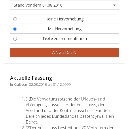
Keine Hervorhebung
Mit Hervorhebung
Texte zusammenführen
ANZEIGEN
Aktuelle Fassung
In Kraft vom 02.08.2016 bis 31.12.9999
A
(1)
Die Verwaltungsorgane der Urlaubs- und
b
Abfertigungskasse sind der Ausschuss, der
s
Vorstand und der Kontrollausschuss. Für den
a
Bereich jedes Bundeslandes besteht jeweils ein
t
Beirat.
z
A
(2)
Der Ausschuss besteht aus 20 Vertretern der