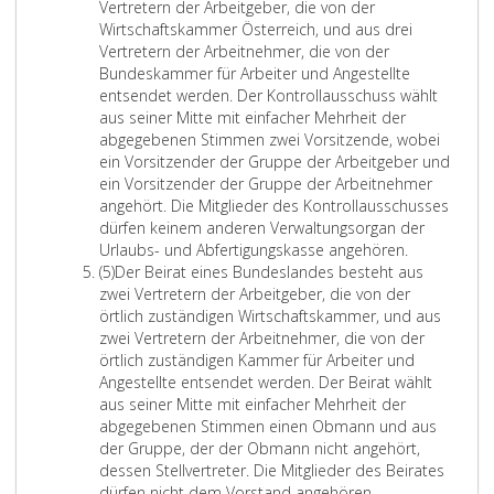
b
Vertretern der Arbeitgeber, die von der
ü
s
Wirtschaftskammer Österreich, und aus drei
s
a
Vertretern der Arbeitnehmer, die von der
s
t
Bundeskammer für Arbeiter und Angestellte
e
z
entsendet werden. Der Kontrollausschuss wählt
m
4
aus seiner Mitte mit einfacher Mehrheit der
i
abgegebenen Stimmen zwei Vorsitzende, wobei
t
ein Vorsitzender der Gruppe der Arbeitgeber und
e
ein Vorsitzender der Gruppe der Arbeitnehmer
i
angehört. Die Mitglieder des Kontrollausschusses
n
dürfen keinem anderen Verwaltungsorgan der
f
Urlaubs- und Abfertigungskasse angehören.
a
A
(5)
Der Beirat eines Bundeslandes besteht aus
c
b
zwei Vertretern der Arbeitgeber, die von der
h
s
örtlich zuständigen Wirtschaftskammer, und aus
e
a
zwei Vertretern der Arbeitnehmer, die von der
r
t
örtlich zuständigen Kammer für Arbeiter und
M
z
Angestellte entsendet werden. Der Beirat wählt
e
5
aus seiner Mitte mit einfacher Mehrheit der
h
abgegebenen Stimmen einen Obmann und aus
r
der Gruppe, der der Obmann nicht angehört,
h
dessen Stellvertreter. Die Mitglieder des Beirates
e
dürfen nicht dem Vorstand angehören.