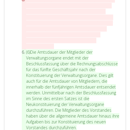
b
für eine Amtsdauer von fünf Jahren entsendet.
s
Das Amt von Mitgliedern, die innerhalb der
a
allgemeinen fünfjährigen Amtsdauer entsendet
t
werden, endet mit deren Ablauf. Die Mitglieder
z
des Vorstandes haben über die allgemeine
6
Amtsdauer hinaus ihre Aufgaben bis zur
Konstituierung des neuen Vorstandes
durchzuführen.
A
(6)
Die Amtsdauer der Mitglieder der
b
Verwaltungsorgane endet mit der
s
Beschlussfassung über die Rechnungsabschlüsse
a
für das fünfte Geschäftsjahr nach der
t
Konstituierung der Verwaltungsorgane. Dies gilt
z
auch für die Amtsdauer von Mitgliedern, die
6
innerhalb der fünfjährigen Amtsdauer entsendet
werden. Unmittelbar nach der Beschlussfassung
im Sinne des ersten Satzes ist die
Neukonstituierung der Verwaltungsorgane
durchzuführen. Die Mitglieder des Vorstandes
haben über die allgemeine Amtsdauer hinaus ihre
Aufgaben bis zur Konstituierung des neuen
Vorstandes durchzuführen
.