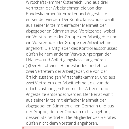
s
Wirtschaftskammer Österreich, und aus drei
a
Vertretern der Arbeitnehmer, die von der
t
Bundeskammer für Arbeiter und Angestellte
z
entsendet werden. Der Kontrollausschuss wählt
4
aus seiner Mitte mit einfacher Mehrheit der
abgegebenen Stimmen zwei Vorsitzende, wobei
ein Vorsitzender der Gruppe der Arbeitgeber und
ein Vorsitzender der Gruppe der Arbeitnehmer
angehört. Die Mitglieder des Kontrollausschusses
dürfen keinem anderen Verwaltungsorgan der
Urlaubs- und Abfertigungskasse angehören.
A
(5)
Der Beirat eines Bundeslandes besteht aus
b
zwei Vertretern der Arbeitgeber, die von der
s
örtlich zuständigen Wirtschaftskammer, und aus
a
zwei Vertretern der Arbeitnehmer, die von der
t
örtlich zuständigen Kammer für Arbeiter und
z
Angestellte entsendet werden. Der Beirat wählt
5
aus seiner Mitte mit einfacher Mehrheit der
abgegebenen Stimmen einen Obmann und aus
der Gruppe, der der Obmann nicht angehört,
dessen Stellvertreter. Die Mitglieder des Beirates
dürfen nicht dem Vorstand angehören.
A
(6)
Die Mitglieder der Verwaltungsorgane werden