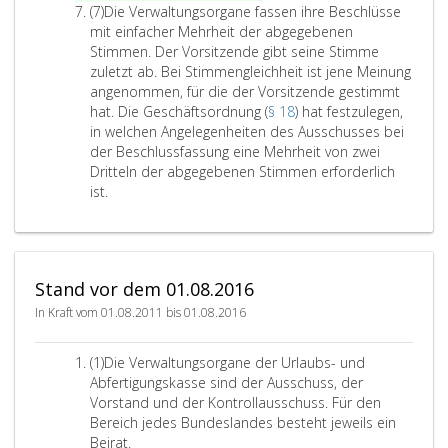
A
(7)
Die Verwaltungsorgane fassen ihre Beschlüsse
b
mit einfacher Mehrheit der abgegebenen
s
Stimmen. Der Vorsitzende gibt seine Stimme
a
zuletzt ab. Bei Stimmengleichheit ist jene Meinung
t
angenommen, für die der Vorsitzende gestimmt
z
hat. Die Geschäftsordnung (
§ 18
) hat festzulegen,
7
in welchen Angelegenheiten des Ausschusses bei
der Beschlussfassung eine Mehrheit von zwei
Dritteln der abgegebenen Stimmen erforderlich
D
ist.
i
e
V
e
Stand vor dem 01.08.2016
r
w
In Kraft vom 01.08.2011 bis 01.08.2016
a
l
A
(1)
Die Verwaltungsorgane der Urlaubs- und
t
b
Abfertigungskasse sind der Ausschuss, der
u
s
Vorstand und der Kontrollausschuss. Für den
n
a
Bereich jedes Bundeslandes besteht jeweils ein
g
t
Beirat.