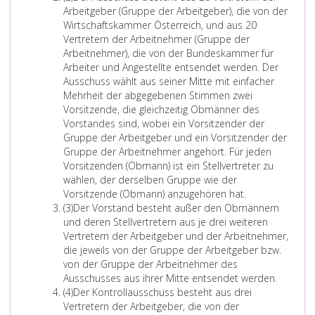
e
b
Arbeitgeber (Gruppe der Arbeitgeber), die von der
i
s
Wirtschaftskammer Österreich, und aus 20
n
a
Vertretern der Arbeitnehmer (Gruppe der
s
t
Arbeitnehmer), die von der Bundeskammer für
z
Arbeiter und Angestellte entsendet werden. Der
2
Ausschuss wählt aus seiner Mitte mit einfacher
Mehrheit der abgegebenen Stimmen zwei
Vorsitzende, die gleichzeitig Obmänner des
Vorstandes sind, wobei ein Vorsitzender der
Gruppe der Arbeitgeber und ein Vorsitzender der
Gruppe der Arbeitnehmer angehört. Für jeden
Vorsitzenden (Obmann) ist ein Stellvertreter zu
wählen, der derselben Gruppe wie der
Vorsitzende (Obmann) anzugehören hat.
A
(3)
Der Vorstand besteht außer den Obmännern
b
und deren Stellvertretern aus je drei weiteren
s
Vertretern der Arbeitgeber und der Arbeitnehmer,
a
die jeweils von der Gruppe der Arbeitgeber bzw.
t
von der Gruppe der Arbeitnehmer des
z
Ausschusses aus ihrer Mitte entsendet werden.
3
A
(4)
Der Kontrollausschuss besteht aus drei
b
Vertretern der Arbeitgeber, die von der