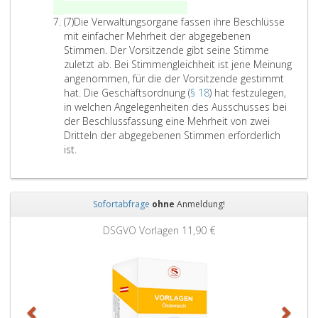
Vorstandes durchzuführen
.
.
A
(7)
Die Verwaltungsorgane fassen ihre Beschlüsse
D
b
mit einfacher Mehrheit der abgegebenen
e
s
Stimmen. Der Vorsitzende gibt seine Stimme
r
a
zuletzt ab. Bei Stimmengleichheit ist jene Meinung
V
t
angenommen, für die der Vorsitzende gestimmt
o
z
hat. Die Geschäftsordnung (
§ 18
) hat festzulegen,
r
7
in welchen Angelegenheiten des Ausschusses bei
s
der Beschlussfassung eine Mehrheit von zwei
i
Dritteln der abgegebenen Stimmen erforderlich
t
D
ist.
z
i
e
e
n
V
d
Sofortabfrage
ohne
Anmeldung!
e
e
r
Zurück
Weit
g
DSGVO Vorlagen
11,90 €
w
i
a
b
l
t
t
s
u
e
n
i