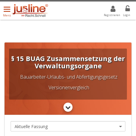
Menü
DROPDOWN: GEWÄHLTER WERT IST ALLE
ALLE
öffnen/schließen
Registrieren
Login
Menü
§ 15 BUAG Zusammensetzung der
Verwaltungsorgane
Bauarbeiter-Urlaubs- und Abfertigungsgesetz
Versionenvergleich