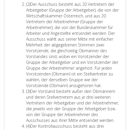
s
z
A
(2)
Der Ausschuss besteht aus 20 Vertretern der
o
e
b
Arbeitgeber (Gruppe der Arbeitgeber), die von der
r
i
s
Wirtschaftskammer Österreich, und aus 20
g
n
a
Vertretern der Arbeitnehmer (Gruppe der
a
s
t
Arbeitnehmer), die von der Bundeskammer für
n
z
Arbeiter und Angestellte entsendet werden. Der
e
2
Ausschuss wählt aus seiner Mitte mit einfacher
f
Mehrheit der abgegebenen Stimmen zwei
a
Vorsitzende, die gleichzeitig Obmänner des
s
Vorstandes sind, wobei ein Vorsitzender der
s
Gruppe der Arbeitgeber und ein Vorsitzender der
e
Gruppe der Arbeitnehmer angehört. Für jeden
n
Vorsitzenden (Obmann) ist ein Stellvertreter zu
i
wählen, der derselben Gruppe wie der
h
Vorsitzende (Obmann) anzugehören hat.
r
A
(3)
Der Vorstand besteht außer den Obmännern
e
b
und deren Stellvertretern aus je drei weiteren
B
s
Vertretern der Arbeitgeber und der Arbeitnehmer,
e
a
die jeweils von der Gruppe der Arbeitgeber bzw.
s
t
von der Gruppe der Arbeitnehmer des
c
z
Ausschusses aus ihrer Mitte entsendet werden.
h
3
A
(4)
Der Kontrollausschuss besteht aus drei
l