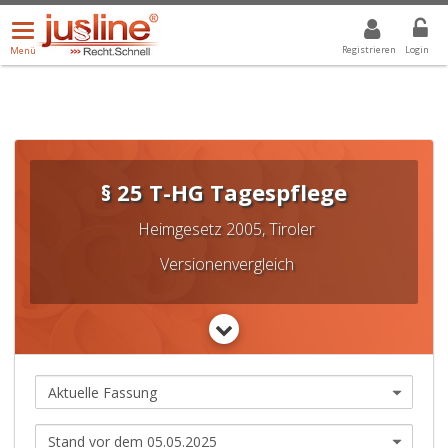
Menü
DROPDOWN: GEWÄHLTER WERT IST ALLE
ALLE
öffnen/schließen
Registrieren
Login
Menü
§ 25 T-HG Tagespflege
Heimgesetz 2005, Tiroler
Versionenvergleich