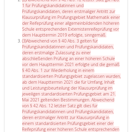
s
z
e
t
b
g
l
1 für Prüfungskandidatinnen und
a
3
i
A
s
r
t
Prüfungskandidaten, deren erstmaliger Antritt zur
t
,
n
b
a
a
a
Klausurprüfung im Prüfungsgebiet Mathematik einer
z
g
s
s
t
p
b
der Reifeprüfung einer allgemeinbildenden höheren
e
e
c
a
z
h
d
Schule entsprechenden Externistenreifeprüfung vor
i
l
h
t
2
3
e
A
dem Haupttermin 2019 erfolgte, sinngemäß.
n
t
l
z
A
9
m
b
(3)
Abweichend von
§ 40 Abs. 3
gelten für
s
e
i
e
b
,
H
w
Prüfungskandidatinnen und Prüfungskandidaten,
,
n
e
i
s
A
a
e
deren erstmalige Zulassung zu einer
z
f
ß
n
a
b
u
i
abschließenden Prüfung an einer höheren Schule
u
ü
l
s
t
s
p
c
vor dem Haupttermin 2021 erfolgte und die gemäß
r
r
i
,
z
a
t
h
§ 40 Abs. 1
zur Wiederholung in einem
W
P
c
f
3
t
t
e
standardisierten Prüfungsgebiet zugelassen wurden,
i
r
h
ü
z
e
n
ab dem Haupttermin 2021 die für Umfang, Inhalt
e
ü
d
r
2
r
d
und Leistungsbeurteilung der Klausurprüfung im
d
f
e
P
,
m
v
jeweiligen standardisierten Prüfungsgebiet am 21.
e
u
s
r
Z
i
o
Mai 2021 geltenden Bestimmungen. Abweichend
r
n
T
ü
i
n
n
von
§ 42 Abs. 12
letzter Satz gilt dies für
h
g
e
f
f
2
P
Prüfungskandidatinnen und Prüfungskandidaten,
o
s
r
u
f
0
a
deren erstmaliger Antritt zur Klausurprüfung in
l
k
m
n
e
1
r
einem standardisierten Prüfungsgebiet einer der
u
a
i
g
r
9
a
Reifeprüfung einer höheren Schule entsprechenden
n
n
n
s