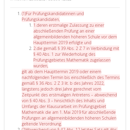
n
n
n
b
d
d
a
s
A
(1)
Für Prüfungskandidatinnen und
u
v
c
a
b
Prüfungskandidaten,
n
o
h
t
s
Z
1.
deren erstmalige Zulassung zu einer
g
n
f
z
a
i
abschließenden Prüfung an einer
m
P
o
1
t
f
allgemeinbildenden höheren Schule vor dem
i
a
l
2
z
f
Haupttermin 2019 erfolgte und
t
r
g
,
e
e
Z
2.
die gemäß
§ 39 Abs. 2 Z 7
in Verbindung mit
P
a
e
l
i
r
i
§ 40 Abs. 1
zur Wiederholung des
a
g
n
e
n
e
f
Prüfungsgebietes Mathematik zugelassen
r
r
d
t
s
i
f
d
wurden,
a
a
e
z
n
e
i
gilt ab dem Haupttermin 2019 oder einem
g
p
n
t
s
r
e
nachfolgenden Termin bis einschließlich des Termins
r
h
T
e
2
g
gemäß
§ 36 Abs. 2 Z 3
lit. b des Jahres 2022,
a
4
e
r
e
längstens jedoch drei Jahre gerechnet vom
p
0
r
S
m
Zeitpunkt des erstmaligen Antretens – abweichend
h
,
m
a
ä
von
§ 40 Abs. 3
– hinsichtlich des Inhalts und
4
A
i
t
ß
Umfangs der Klausurarbeit im Prüfungsgebiet
0
b
n
z
P
Mathematik die am 1. Mai 2019 für abschließende
,
s
b
g
a
Prüfungen an allgemeinbildenden höheren Schulen
A
a
i
i
r
g
geltende Verordnung.
b
t
s
l
A
a
i
(2)
Abweichend von
§ 42 Abs. 12
letzter Satz gilt Abs.