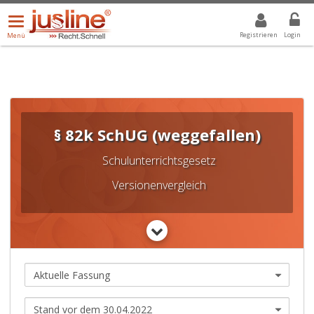
Menü
DROPDOWN: GEWÄHLTER WERT IST ALLE
ALLE
öffnen/schließen
Registrieren
Login
Menü
§ 82k SchUG (weggefallen)
Schulunterrichtsgesetz
Versionenvergleich