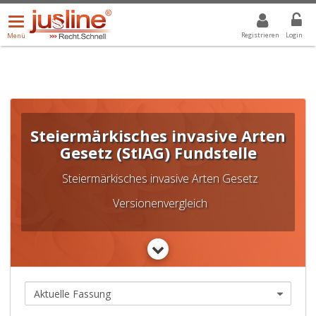
Menü
DROPDOWN: GEWÄHLTER WERT IST ALLE
ALLE
öffnen/schließen
Registrieren
Login
Menü
Steiermärkisches invasive Arten
Gesetz (StIAG) Fundstelle
Steiermärkisches invasive Arten Gesetz
Versionenvergleich