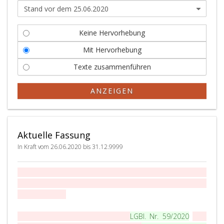
Keine Hervorhebung
Mit Hervorhebung
Texte zusammenführen
ANZEIGEN
Aktuelle Fassung
In Kraft vom 26.06.2020 bis 31.12.9999
Gesetz vom 20. Juni 2017 zum Schutz vor invasiven
gebietsfremden Arten (Steiermärkisches invasive Arten
Gesetz – StIAG)
Stammfassung:
LGBl. Nr. 62/2017
LGBl. Nr. 59/2020
(XVII.