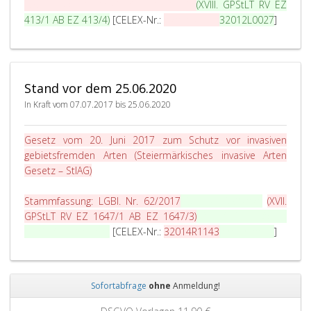
GPStLT RV EZ 1647/1 AB EZ 1647/3)
(XVIII. GPStLT RV EZ
413/1 AB EZ 413/4)
[CELEX-Nr.:
32014R1143
32012L0027
]
Stand vor dem 25.06.2020
In Kraft vom 07.07.2017 bis 25.06.2020
Gesetz vom 20. Juni 2017 zum Schutz vor invasiven
gebietsfremden Arten (Steiermärkisches invasive Arten
Gesetz – StIAG)
Stammfassung:
LGBl. Nr. 62/2017
LGBl. Nr. 59/2020
(XVII.
GPStLT RV EZ 1647/1 AB EZ 1647/3)
(XVIII. GPStLT RV EZ
413/1 AB EZ 413/4)
[CELEX-Nr.:
32014R1143
32012L0027
]
Sofortabfrage
ohne
Anmeldung!
Zurück
Weit