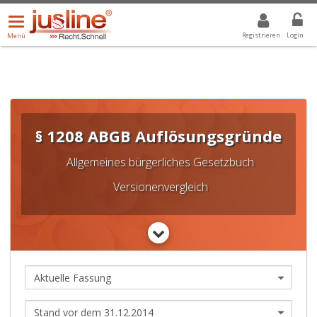
Menü
DROPDOWN: GEWÄHLTER WERT IST ALLE
ALLE
öffnen/schließen
Registrieren
Login
Menü
§ 1208 ABGB Auflösungsgründe
Allgemeines bürgerliches Gesetzbuch
Versionenvergleich