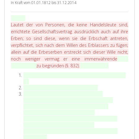
In Kraft vom 01.01.1812 bis 31.12.2014
,
d
P
§ 1208
.
i
a
Lautet der von Personen, die keine Handelsleute sind,
e
r
errichtete Gesellschaftsvertrag ausdrücklich auch auf ihre
k
a
Erben; so sind diese, wenn sie die Erbschaft antreten,
e
g
verpflichtet, sich nach dem Willen des Erblassers zu fügen;
i
r
allein auf die Erbeserben erstreckt sich dieser Wille nicht;
n
a
noch weniger vermag er eine immerwährende
Die
e
p
L
Gesellschaft
zu begründen (
§. 832
).
wird aufgelöst:
H
h
a
a
1
Z
1.
durch den Ablauf der Zeit, für die sie eingegangen
u
2
n
i
ist;
t
0
d
f
Z
2.
durch Beschluss der Gesellschafter;
8
e
f
i
Z
e
3.
durch die rechtskräftige Eröffnung des
,
t
e
f
i
Konkursverfahrens über das Vermögen eines
l
r
f
f
Gesellschafters, durch die Abänderung der
d
s
e
e
f
Bezeichnung Sanierungsverfahren in
e
l
i
r
e
Konkursverfahren oder durch die rechtskräftige
r
e
n
2
r
Nichteröffnung oder Aufhebung des
v
u
s
3
Insolvenzverfahrens mangels kostendeckenden
o
t
Vermögens;