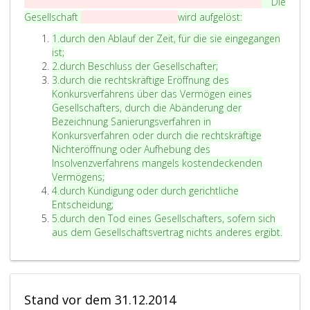
noch weniger vermag er eine immerwährende
Die
p
L
Gesellschaft
zu begründen (
§. 832
).
wird aufgelöst:
h
a
1
Z
1.
durch den Ablauf der Zeit, für die sie eingegangen
u
2
i
ist;
t
0
f
Z
2.
durch Beschluss der Gesellschafter;
8
e
f
i
Z
3.
durch die rechtskräftige Eröffnung des
,
t
e
f
i
Konkursverfahrens über das Vermögen eines
r
f
f
Gesellschafters, durch die Abänderung der
d
e
e
f
Bezeichnung Sanierungsverfahren in
e
i
r
e
Konkursverfahren oder durch die rechtskräftige
r
n
2
r
Nichteröffnung oder Aufhebung des
v
s
3
Insolvenzverfahrens mangels kostendeckenden
o
Vermögens;
n
Z
4.
durch Kündigung oder durch gerichtliche
P
i
Entscheidung;
e
f
Z
5.
durch den Tod eines Gesellschafters, sofern sich
r
f
i
aus dem Gesellschaftsvertrag nichts anderes ergibt.
s
e
f
r
f
o
4
e
n
r
e
Stand vor dem 31.12.2014
5
n