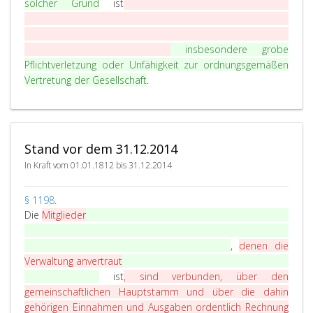
solcher Grund
ist
, sind verbunden, über den
a
gemeinschaftlichen Hauptstamm und über die dahin
p
gehörigen Einnahmen und Ausgaben ordentlich Rechnung
h
zu führen und abzulegen
insbesondere grobe
1
Pflichtverletzung oder Unfähigkeit zur ordnungsgemäßen
1
Vertretung der Gesellschaft
9
.
8
,
Stand vor dem 31.12.2014
In Kraft vom 01.01.1812 bis 31.12.2014
P
§ 1198
.
a
Die
Mitglieder
Vertretungsmacht kann einem Gesellschafter
r
aufgrund einer Klage aller übrigen Gesellschafter durch
a
gerichtliche Entscheidung entzogen werden
,
denen die
g
Verwaltung anvertraut
wenn ein wichtiger Grund vorliegt; ein
r
solcher Grund
ist
, sind verbunden, über den
a
gemeinschaftlichen Hauptstamm und über die dahin
p
gehörigen Einnahmen und Ausgaben ordentlich Rechnung
h