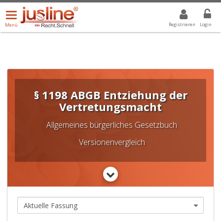
Menü
DROPDOWN: GEWÄHLTER WERT IST ALLE
ALLE
öffnen/schließen
Registrieren
Login
Menü
§ 1198 ABGB Entziehung der
Vertretungsmacht
Allgemeines bürgerliches Gesetzbuch
Versionenvergleich