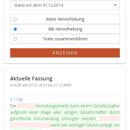
Keine Hervorhebung
Mit Hervorhebung
Texte zusammenführen
ANZEIGEN
Aktuelle Fassung
In Kraft vom 01.01.2015 bis 31.12.9999
P
§ 1198
.
a
Die
Mitglieder
Vertretungsmacht kann einem Gesellschafter
r
aufgrund einer Klage aller übrigen Gesellschafter durch
a
gerichtliche Entscheidung entzogen werden
,
denen die
g
Verwaltung anvertraut
wenn ein wichtiger Grund vorliegt; ein
r