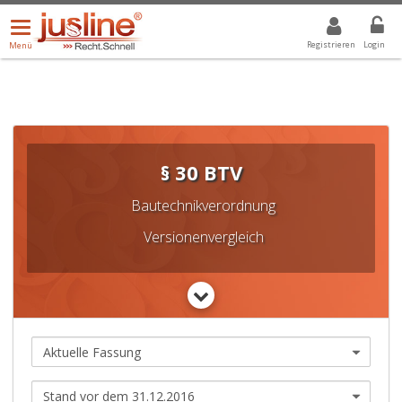
Menü
DROPDOWN: GEWÄHLTER WERT IST ALLE
ALLE
öffnen/schließen
Registrieren
Login
Menü
§ 30 BTV
Bautechnikverordnung
Versionenvergleich