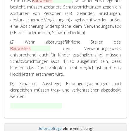
Stellen des
Bauwerkes
Gebäudes
, bei denen Absturzgefahr
besteht, müssen geeignete Schutzvorrichtungen gegen ein
Abstürzen von Personen (z.B. Geländer, Brüstungen,
absturzsichernde Verglasungen) angebracht werden, außer
eine Absicherung widerspräche dem Verwendungszweck
(z.B. bei Laderampen, Schwimmbecken).
(2) Wenn absturzgefährliche Stellen des
Bauwerkes
Gebäudes
dem Verwendungszweck
entsprechend auch für Kinder zugänglich sind, müssen
Schutzvorrichtungen (Abs. 1) so ausgeführt sein, dass
Kindern das Durchschlüpfen nicht möglich ist und das
Hochklettern erschwert wird.
(3) Schächte, Ausstiege, Einbringungsöffnungen und
dergleichen müssen trag- und verkehrssicher abgedeckt
werden.
*) Fassung
LGBl.Nr. 93/2016
Sofortabfrage
ohne
Anmeldung!