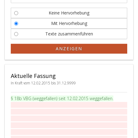
Keine Hervorhebung
Mit Hervorhebung
Texte zusammenführen
ANZEIGEN
Aktuelle Fassung
In Kraft vom 12.02.2015 bis 31.12.9999
P
§ 18b
VBG
(weggefallen) seit 12.02.2015 weggefallen
.
a
Durch die
§§ 19
, 26 und 82 Abs. 10 bis 13 dieses
r
Bundesgesetzes wird die Richtlinie 2000/78/EG des Rates
a
vom 27. November 2000 zur Festlegung eines allgemeinen
g
Rahmens für die Verwirklichung der Gleichbehandlung in
r
Beschäftigung und Beruf für den Bereich der Vorrückung
a