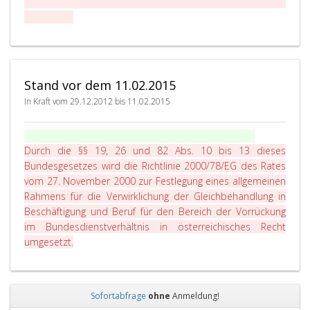
im Bundesdienstverhältnis in österreichisches Recht
p
D
umgesetzt.
h
u
1
r
8
c
b
,
h
Stand vor dem 11.02.2015
d
In Kraft vom 29.12.2012 bis 11.02.2015
i
e
P
§ 18b
VBG
(weggefallen) seit 12.02.2015 weggefallen
.
P
a
Durch die
§§ 19
, 26 und 82 Abs. 10 bis 13 dieses
a
r
Bundesgesetzes wird die Richtlinie 2000/78/EG des Rates
r
a
vom 27. November 2000 zur Festlegung eines allgemeinen
a
g
Rahmens für die Verwirklichung der Gleichbehandlung in
g
r
Beschäftigung und Beruf für den Bereich der Vorrückung
r
a
im Bundesdienstverhältnis in österreichisches Recht
a
p
D
umgesetzt.
p
h
u
h
1
r
8
e
c
b
n
Sofortabfrage
ohne
Anmeldung!
,
h
1