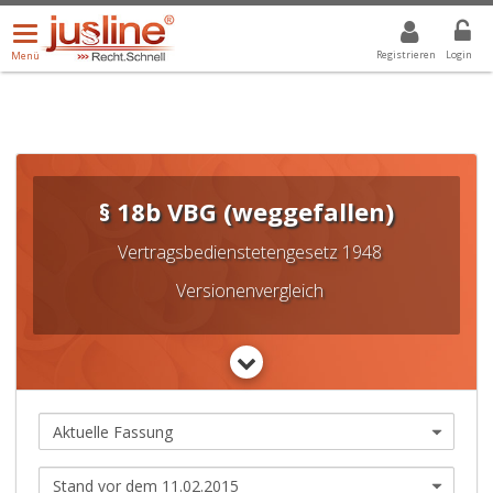
Menü
DROPDOWN: GEWÄHLTER WERT IST ALLE
ALLE
öffnen/schließen
Registrieren
Login
Menü
§ 18b VBG (weggefallen)
Vertragsbedienstetengesetz 1948
Versionenvergleich