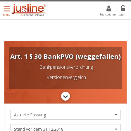
Menü
DROPDOWN: GEWÄHLTER WERT IST ALLE
ALLE
öffnen/schließen
Registrieren
Login
Menü
Art. 1 § 30 BankPVO (weggefallen)
Bankpensionsverordnung
Versionenvergleich