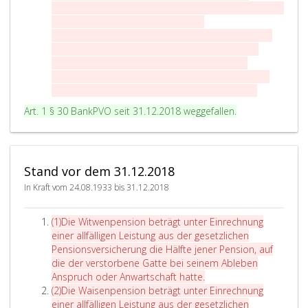
i
s
Pensionsversicherung für einfach verwaiste Kinder 12
n
a
v. H., für Doppelwaisen 24 v. H. der
s
t
Pensionsbemessungsgrundlage des verstorbenen
z
Dienstnehmers (Pensionisten). Kinder aus einer
2
früheren Ehe sind nicht als Doppelwaisen zu
betrachten, solange eine nach dieser Verordnung
pensionsberechtigte Stiefmutter am Leben ist.
Art. 1 § 30 BankPVO seit 31.12.2018 weggefallen.
Stand vor dem 31.12.2018
In Kraft vom 24.08.1933 bis 31.12.2018
A
(1)
Die Witwenpension beträgt unter Einrechnung
b
einer allfälligen Leistung aus der gesetzlichen
s
Pensionsversicherung die Hälfte jener Pension, auf
a
die der verstorbene Gatte bei seinem Ableben
t
Anspruch oder Anwartschaft hatte.
z
A
(2)
Die Waisenpension beträgt unter Einrechnung
e
b
einer allfälligen Leistung aus der gesetzlichen