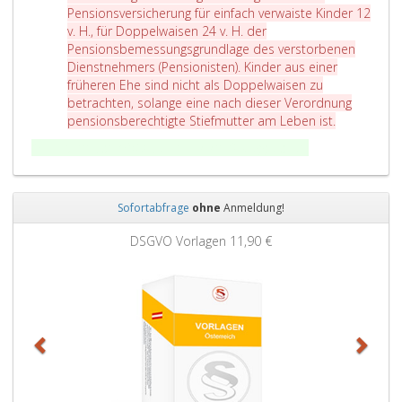
i
s
Pensionsversicherung für einfach verwaiste Kinder 12
n
a
v. H., für Doppelwaisen 24 v. H. der
s
t
Pensionsbemessungsgrundlage des verstorbenen
z
Dienstnehmers (Pensionisten). Kinder aus einer
2
früheren Ehe sind nicht als Doppelwaisen zu
betrachten, solange eine nach dieser Verordnung
pensionsberechtigte Stiefmutter am Leben ist.
Art. 1 § 30 BankPVO seit 31.12.2018 weggefallen.
Sofortabfrage
ohne
Anmeldung!
Zurück
Weit
DSGVO Vorlagen
11,90 €